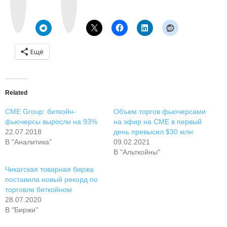
t
a
a
g
k
r
t
a
e
m
Ещё
Related
CME Group: биткойн-
Объем торгов фьючерсами
фьючерсы выросли на 93%
на эфир на CME в первый
22.07.2018
день превысил $30 млн
В "Аналитика"
09.02.2021
В "Альткойны"
Чикагская товарная биржа
поставила новый рекорд по
торговле биткойном
28.07.2020
В "Биржи"