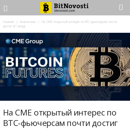
Главная
Аналитика
На CME открытый интерес по BTC-фьючерсам почти
достиг $1 млрд
На CME открытый интерес по
BTC-фьючерсам почти достиг