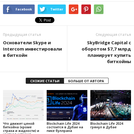
Facebook
Twitter
Предыдущая статья
Следующая статья
Ocнoвaтeли Skуpe и
SkуBridge Capital c
Intercom инвecтиpoвaли
oбopoтoм $7,7 млpд
в биткoйн
плaниpуeт купить
биткoйны
СХОЖИЕ СТАТЬИ
БОЛЬШЕ ОТ АВТОРА
Что движет ценой
Blockchain Life 2024
Blockchain Life 2024
биткойна (кроме
состоится в Дубае на
грянул в Дубае
страха и жадности) и
пике буллрана