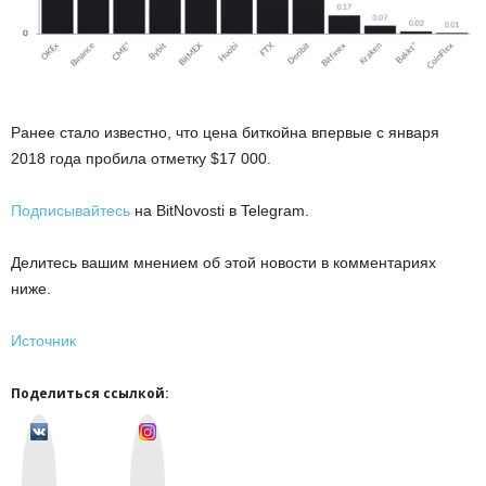
Ранее стало известно, что цена биткойна впервые с января
2018 года пробила отметку $17 000.
Подписывайтесь
на BitNovosti в Telegram.
Делитесь вашим мнением об этой новости в комментариях
ниже.
Источник
Поделиться ссылкой:
v
I
k
n
o
s
n
t