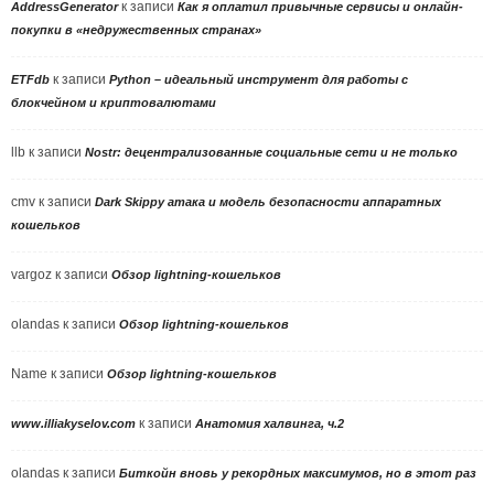
к записи
AddressGenerator
Как я оплатил привычные сервисы и онлайн-
покупки в «недружественных странах»
к записи
ETFdb
Python – идеальный инструмент для работы с
блокчейном и криптовалютами
llb
к записи
Nostr: децентрализованные социальные сети и не только
cmv
к записи
Dark Skippy атака и модель безопасности аппаратных
кошельков
vargoz
к записи
Обзор lightning-кошельков
olandas
к записи
Обзор lightning-кошельков
Name
к записи
Обзор lightning-кошельков
к записи
www.illiakyselov.com
Анатомия халвинга, ч.2
olandas
к записи
Биткойн вновь у рекордных максимумов, но в этот раз