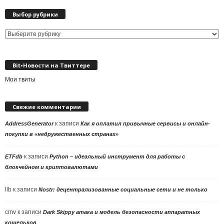
Выбор рубрики
Выбор
рубрики
Bit•Новости на Твиттере
Мои твиты
Свежие комментарии
к записи
AddressGenerator
Как я оплатил привычные сервисы и онлайн-
покупки в «недружественных странах»
к записи
ETFdb
Python – идеальный инструмент для работы с
блокчейном и криптовалютами
llb
к записи
Nostr: децентрализованные социальные сети и не только
cmv
к записи
Dark Skippy атака и модель безопасности аппаратных
кошельков