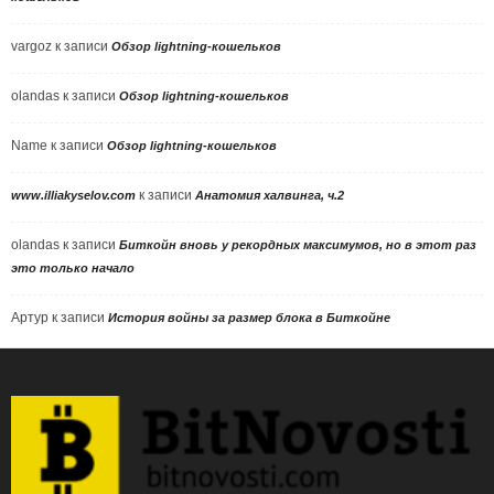
vargoz
к записи
Обзор lightning-кошельков
olandas
к записи
Обзор lightning-кошельков
Name
к записи
Обзор lightning-кошельков
к записи
www.illiakyselov.com
Анатомия халвинга, ч.2
olandas
к записи
Биткойн вновь у рекордных максимумов, но в этот раз
это только начало
Артур
к записи
История войны за размер блока в Биткойне