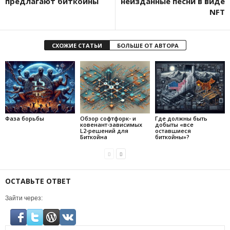
пpeдлaгaют биткoйны
нeиздaнныe пecни в видe
NFT
СХОЖИЕ СТАТЬИ
БОЛЬШЕ ОТ АВТОРА
Фаза борьбы
Обзор софтфорк- и
Где должны быть
ковенант-зависимых
добыты «все
L2-решений для
оставшиеся
Биткойна
биткойны»?
ОСТАВЬТЕ ОТВЕТ
Зайти через: