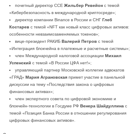
почетный директор ССЕ
Жильбер Ревейон
с темой
«Кибербезопасность в международной криптосреде»;
директор компании Binance в России и СНГ
Глеб
Костарев
с темой «NFT как новый класс цифровых активов:
особенности невзаимозаменяемых токенов»;
вице-президент РАКИБ
Валерий Петров
с темой
«Интеграция блокчейна в платежные и расчетные системы»;
член Международной налоговой ассоциации
Михаил
Успенский
с темой «В России ЦФА нет!»;
управляющий партнер Московской коллегии адвокатов
«ГРАД»
Мария Аграновская
примет участие в панельной
дискуссии на тему «Последствия закона о цифровых
финансовых активах»;
член экспертного совета по цифровой экономике и
блокчейн-технологии в Госдуме РФ
Венера Шайдуллина
с
темой «Позиция Банка России в отношении регулирования
цифровых финансовых активов».