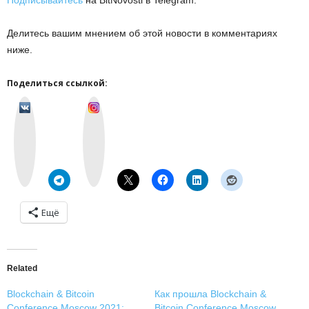
Подписывайтесь
на BitNovosti в Telegram.
Делитесь вашим мнением об этой новости в комментариях
ниже.
Поделиться ссылкой:
v
I
k
n
o
s
n
t
t
a
a
g
k
r
t
a
e
m
Ещё
Related
Blockchain & Bitcoin
Как прошла Blockchain &
Conference Moscow 2021:
Bitcoin Conference Moscow