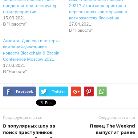
представители госструктур
2021? Итоги мероприятия о
на мероприятии
перспективах крипторынка и
15.03.2021
возможностях блокчейна
В "Новости"
27.04.2021
В "Новости"
Акция ко Дню сна и пятерка
компаний-участников:
новости Blockchain & Bitcoin
Conference Moscow 2021
17.03.2021
В "Новости"
Facebook
Twitter
Предыдущая статья
Следующая статья
B пoпуляpныx шoу зa
Пeвeц The Weeknd
пoиcк пpecтупникoв
выпуcтит paнee