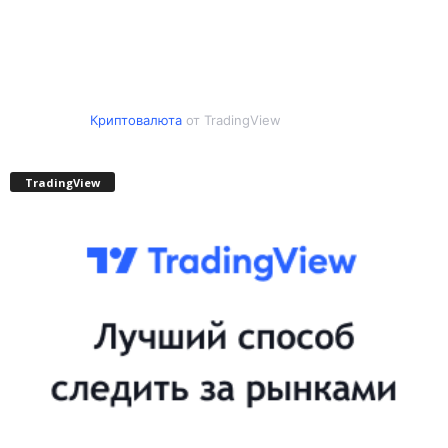
Криптовалюта
от TradingView
TradingView