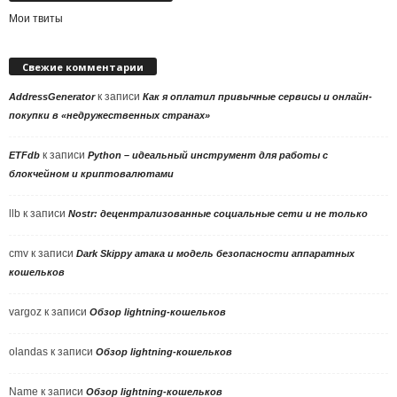
Мои твиты
Свежие комментарии
к записи
AddressGenerator
Как я оплатил привычные сервисы и онлайн-
покупки в «недружественных странах»
к записи
ETFdb
Python – идеальный инструмент для работы с
блокчейном и криптовалютами
llb
к записи
Nostr: децентрализованные социальные сети и не только
cmv
к записи
Dark Skippy атака и модель безопасности аппаратных
кошельков
vargoz
к записи
Обзор lightning-кошельков
olandas
к записи
Обзор lightning-кошельков
Name
к записи
Обзор lightning-кошельков