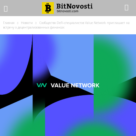
Главная
Новости
Сообщество DeFi-специалистов Value Network приглашает на
встречу о децентрализованных финансах