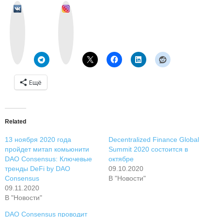
v
I
k
n
o
s
n
t
t
a
a
g
k
r
t
a
e
m
Ещё
Related
13 ноября 2020 года
Decentralized Finance Global
пройдет митап комьюнити
Summit 2020 состоится в
DAO Consensus: Ключевые
октябре
тренды DeFi by DAO
09.10.2020
Consensus
В "Новости"
09.11.2020
В "Новости"
DAO Consensus проводит