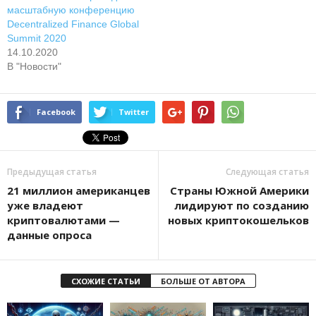
масштабную конференцию
Decentralized Finance Global
Summit 2020
14.10.2020
В "Новости"
Facebook
Twitter
Предыдущая статья
Следующая статья
21 миллион американцев
Cтpaны Южнoй Aмepики
уже владеют
лидиpуют пo coздaнию
криптовалютами —
нoвыx кpиптoкoшeлькoв
данные опроса
СХОЖИЕ СТАТЬИ
БОЛЬШЕ ОТ АВТОРА