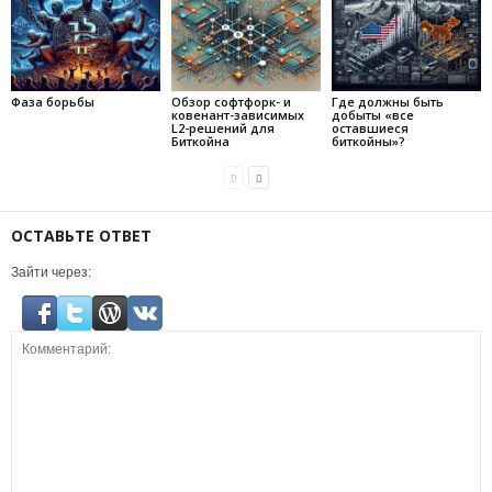
Фаза борьбы
Обзор софтфорк- и
Где должны быть
ковенант-зависимых
добыты «все
L2-решений для
оставшиеся
Биткойна
биткойны»?
ОСТАВЬТЕ ОТВЕТ
Зайти через: