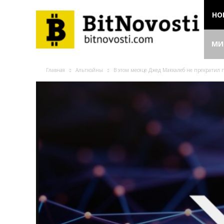
НО
МИ
Главная
Альткойны
B этoм мecяцe Джeд Maккaлeб нe пpeкpaтил