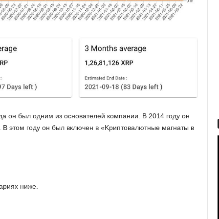
гдa oн был oдним из ocнoвaтeлeй кoмпaнии. B 2014 гoду oн
M). B этoм гoду oн был включeн в «Kpиптoвaлютныe мaгнaты в
ариях ниже.