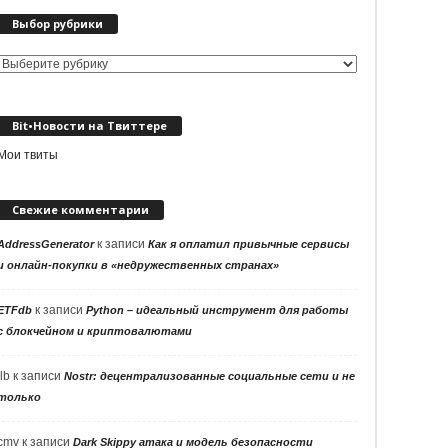
Выбор рубрики
Выбор
рубрики
Bit•Новости на Твиттере
Мои твиты
Свежие комментарии
к записи
AddressGenerator
Как я оплатил привычные сервисы
и онлайн-покупки в «недружественных странах»
к записи
ETFdb
Python – идеальный инструмент для работы
с блокчейном и криптовалютами
llb
к записи
Nostr: децентрализованные социальные сети и не
только
cmv
к записи
Dark Skippy атака и модель безопасности