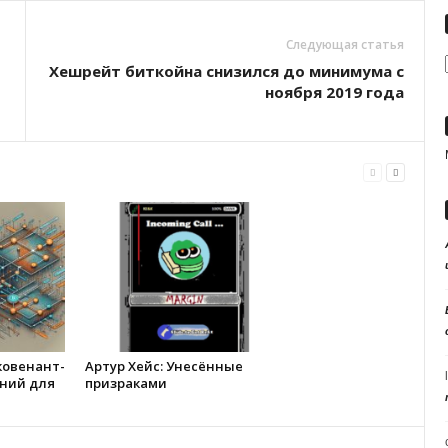
Следующая статья
Хешрейт биткойна снизился до минимума с
ноября 2019 года
ковенант-
Артур Хейс: Унесённые
ний для
призраками