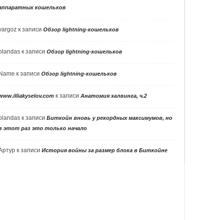
аппаратных кошельков
vargoz
к записи
Обзор lightning-кошельков
olandas
к записи
Обзор lightning-кошельков
Name
к записи
Обзор lightning-кошельков
к записи
www.illiakyselov.com
Анатомия халвинга, ч.2
olandas
к записи
Биткойн вновь у рекордных максимумов, но
в этот раз это только начало
Артур
к записи
История войны за размер блока в Биткойне