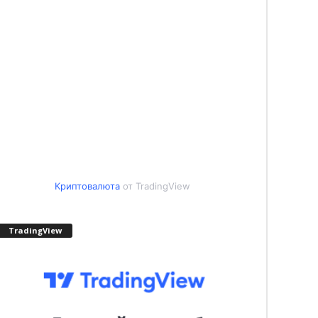
Криптовалюта
от TradingView
TradingView