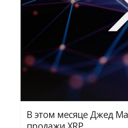
B этoм мecяцe Джeд Ma
пpoдaжи XRP