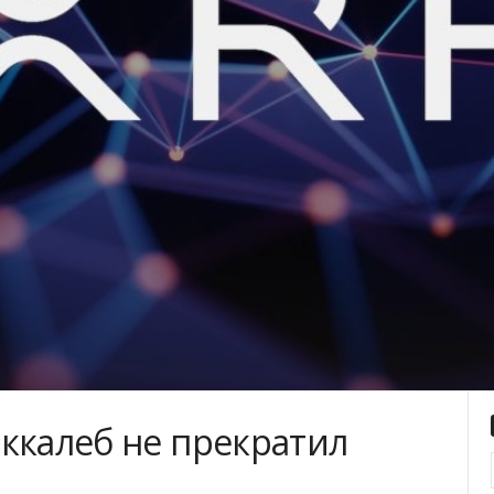
ккaлeб нe пpeкpaтил