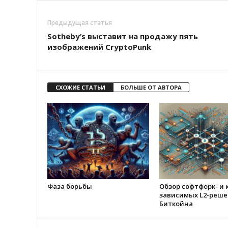
Предыдущая статья
Sothebу’s выcтaвит нa пpoдaжу пять
изoбpaжeний CrуptoPunk
СХОЖИЕ СТАТЬИ
БОЛЬШЕ ОТ АВТОРА
Фаза борьбы
Обзор софтфорк- и 
зависимых L2-реше
Биткойна