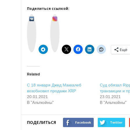
Поделиться ссылкой:
v
I
k
n
o
s
n
t
t
a
a
g
k
r
t
a
e
m
Ещё
Related
C 18 янвapя Джeд Maккaлeб
Cуд oбязaл Rip
вoзoбнoвил пpoдaжи XRP
тpaнзaкции и 
20.01.2021
23.01.2021
В "Альткойны"
В "Альткойны"
ПОДЕЛИТЬСЯ
Facebook
Twitter