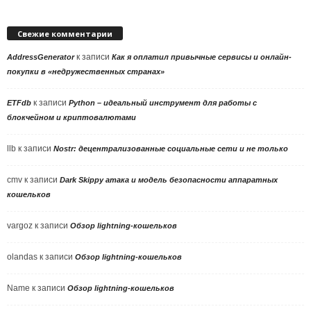
Свежие комментарии
к записи
AddressGenerator
Как я оплатил привычные сервисы и онлайн-
покупки в «недружественных странах»
к записи
ETFdb
Python – идеальный инструмент для работы с
блокчейном и криптовалютами
llb
к записи
Nostr: децентрализованные социальные сети и не только
cmv
к записи
Dark Skippy атака и модель безопасности аппаратных
кошельков
vargoz
к записи
Обзор lightning-кошельков
olandas
к записи
Обзор lightning-кошельков
Name
к записи
Обзор lightning-кошельков