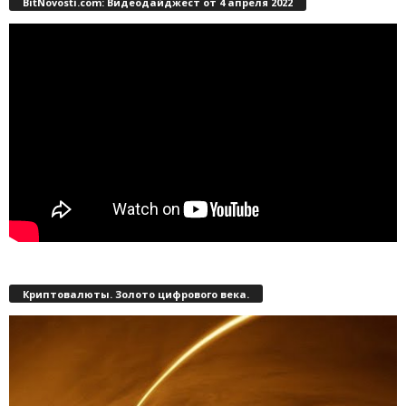
BitNovosti.com: Видеодайджест от 4 апреля 2022
Криптовалюты. Золото цифрового века.