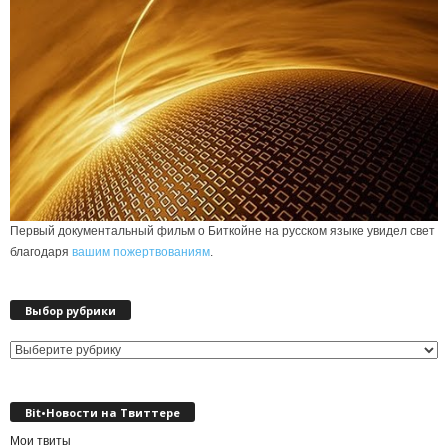
Первый документальный фильм о Биткойне на русском языке увидел свет
благодаря
вашим пожертвованиям
.
Выбор рубрики
Выбор
рубрики
Bit•Новости на Твиттере
Мои твиты