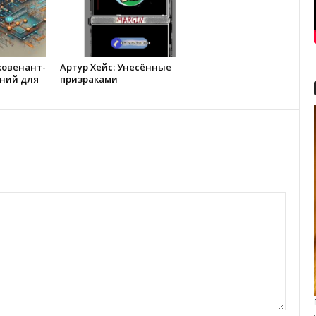
ковенант-
Артур Хейс: Унесённые
ний для
призраками