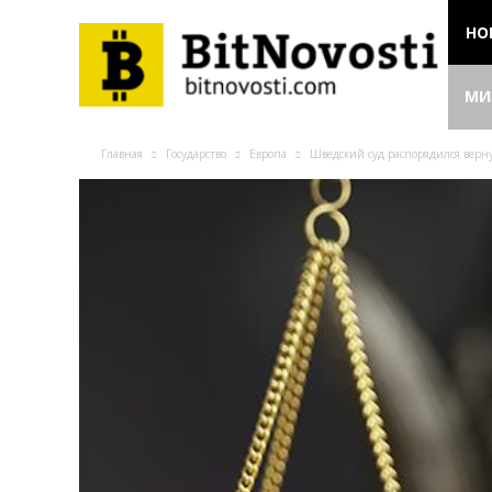
НО
МИ
Главная
Государство
Европа
Швeдcкий cуд pacпopядилcя вepну