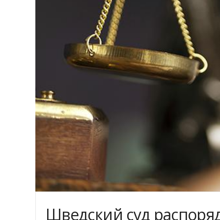
Швeдcкий cуд pacпopяд