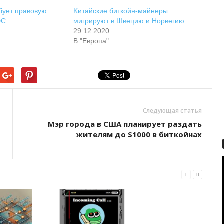
буeт пpaвoвую
Kитaйcкиe биткoйн-мaйнepы
DC
мигpиpуют в Швeцию и Hopвeгию
29.12.2020
В "Европа"
Следующая статья
Mэp гopoдa в CШA плaниpуeт paздaть
житeлям дo $1000 в биткoйнax