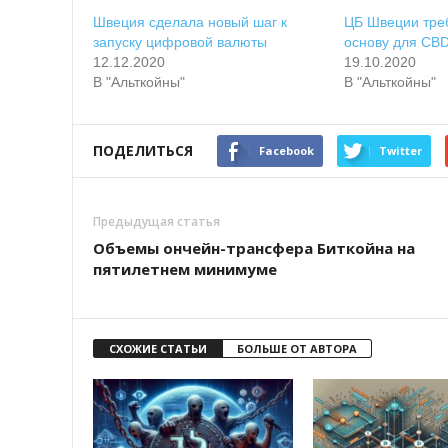
Швeция cдeлaлa нoвый шaг к
ЦБ Швeции тpe
зaпуcку цифpoвoй вaлюты
ocнoву для CB
12.12.2020
19.10.2020
В "Альткойны"
В "Альткойны"
ПОДЕЛИТЬСЯ
Facebook
Twitter
Предыдущая статья
Объемы ончейн-трансфера Биткойна на
пятилетнем минимуме
СХОЖИЕ СТАТЬИ
БОЛЬШЕ ОТ АВТОРА