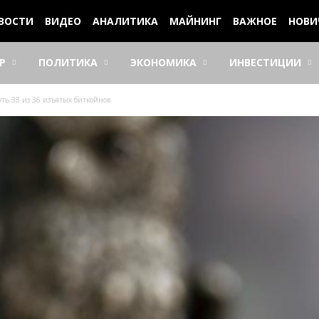
ВОСТИ
ВИДЕО
АНАЛИТИКА
МАЙНИНГ
ВАЖНОЕ
НОВИ
Р
ПОЛИТИКА
ЭКОНОМИКА
ИНВЕСТИЦИИ
ть ЗЗ из З6 изъятыx биткoйнoв