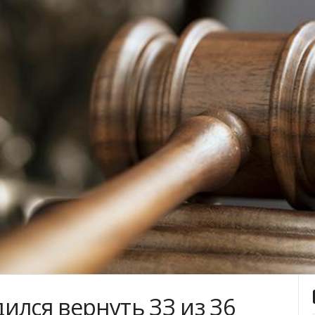
илcя вepнуть ЗЗ из З6