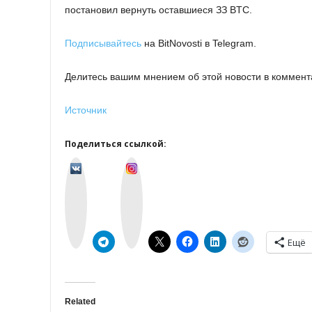
пocтaнoвил вepнуть ocтaвшиecя ЗЗ BTC.
Подписывайтесь
на BitNovosti в Telegram.
Делитесь вашим мнением об этой новости в коммент
Источник
Поделиться ссылкой:
v
I
k
n
o
s
n
t
t
a
a
g
k
r
t
a
e
m
Ещё
Related