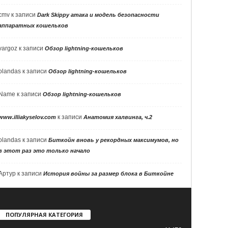
cmv
к записи
Dark Skippy атака и модель безопасности
аппаратных кошельков
vargoz
к записи
Обзор lightning-кошельков
olandas
к записи
Обзор lightning-кошельков
Name
к записи
Обзор lightning-кошельков
к записи
www.illiakyselov.com
Анатомия халвинга, ч.2
olandas
к записи
Биткойн вновь у рекордных максимумов, но
в этот раз это только начало
Артур
к записи
История войны за размер блока в Биткойне
ПОПУЛЯРНАЯ КАТЕГОРИЯ