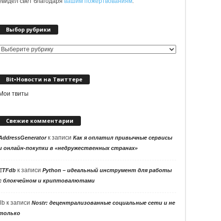
увидел свет благодаря
вашим пожертвованиям
.
Выбор рубрики
Выбор
рубрики
Bit•Новости на Твиттере
Мои твиты
Свежие комментарии
к записи
AddressGenerator
Как я оплатил привычные сервисы
и онлайн-покупки в «недружественных странах»
к записи
ETFdb
Python – идеальный инструмент для работы
с блокчейном и криптовалютами
llb
к записи
Nostr: децентрализованные социальные сети и не
только