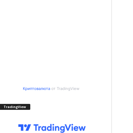
Криптовалюта
от TradingView
TradingView