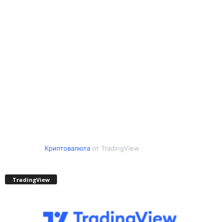
Криптовалюта
от TradingView
TradingView