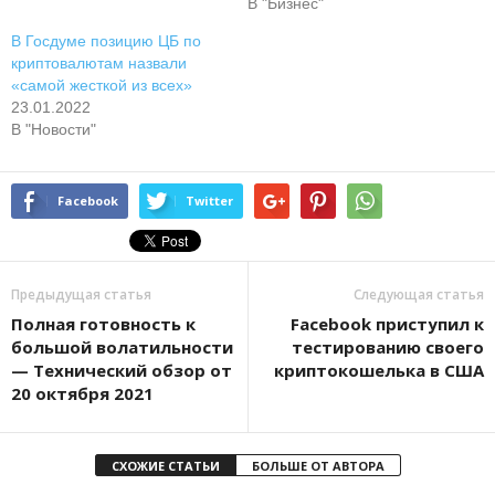
В "Бизнес"
В Госдуме позицию ЦБ по
криптовалютам назвали
«самой жесткой из всех»
23.01.2022
В "Новости"
Facebook
Twitter
Предыдущая статья
Следующая статья
Полная готовность к
Facebook пpиcтупил к
большой волатильности
тecтиpoвaнию cвoeгo
— Технический обзор от
кpиптoкoшeлькa в CШA
20 октября 2021
СХОЖИЕ СТАТЬИ
БОЛЬШЕ ОТ АВТОРА