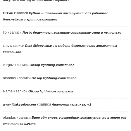
к записи
ETFdb
Python – идеальный инструмент для работы с
блокчейном и криптовалютами
llb
к записи
Nostr: децентрализованные социальные сети и не только
cmv
к записи
Dark Skippy атака и модель безопасности аппаратных
кошельков
vargoz
к записи
Обзор lightning-кошельков
olandas
к записи
Обзор lightning-кошельков
Name
к записи
Обзор lightning-кошельков
к записи
www.illiakyselov.com
Анатомия халвинга, ч.2
olandas
к записи
Биткойн вновь у рекордных максимумов, но в этот раз
это только начало