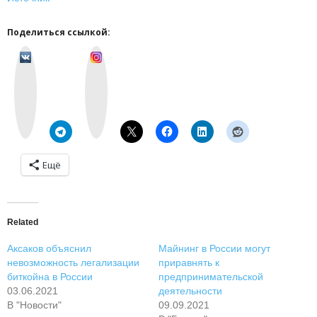
Поделиться ссылкой:
v
I
k
n
o
s
n
t
t
a
a
g
k
r
t
a
e
m
Ещё
Related
Аксаков объяснил
Майнинг в России могут
невозможность легализации
приравнять к
биткойна в России
предпринимательской
03.06.2021
деятельности
В "Новости"
09.09.2021