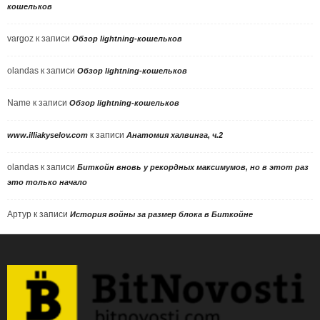
кошельков
vargoz
к записи
Обзор lightning-кошельков
olandas
к записи
Обзор lightning-кошельков
Name
к записи
Обзор lightning-кошельков
к записи
www.illiakyselov.com
Анатомия халвинга, ч.2
olandas
к записи
Биткойн вновь у рекордных максимумов, но в этот раз
это только начало
Артур
к записи
История войны за размер блока в Биткойне