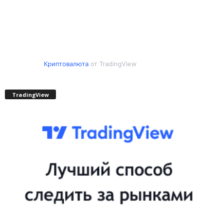
Криптовалюта
от TradingView
TradingView