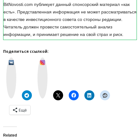
BitNovosti.com публикует данный спонсорский материал «как
есть». Представленная информация не может рассматриваться
в качестве инвестиционного совета со стороны редакции.
Читатель должен провести самостоятельный анализ
информации, и принимает решение на свой страх и риск.
Поделиться ссылкой:
v
I
k
n
o
s
n
t
t
a
a
g
k
r
t
a
e
m
Ещё
Related