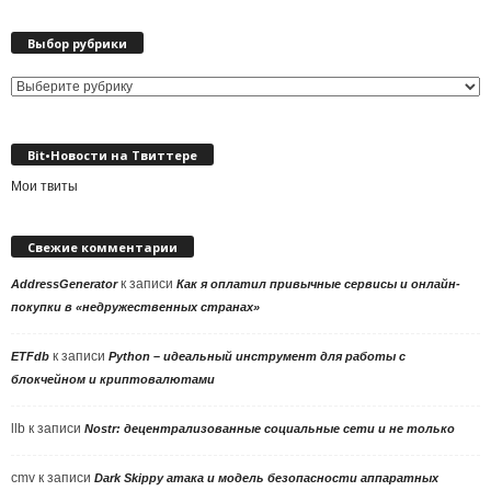
Выбор рубрики
Выбор
рубрики
Bit•Новости на Твиттере
Мои твиты
Свежие комментарии
к записи
AddressGenerator
Как я оплатил привычные сервисы и онлайн-
покупки в «недружественных странах»
к записи
ETFdb
Python – идеальный инструмент для работы с
блокчейном и криптовалютами
llb
к записи
Nostr: децентрализованные социальные сети и не только
cmv
к записи
Dark Skippy атака и модель безопасности аппаратных