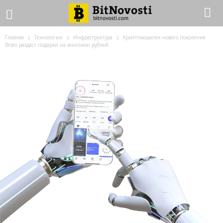
Главная
Технологии
Инфраструктура
Криптокошелек нового поколения
Broex раздаст подарки на миллион рублей