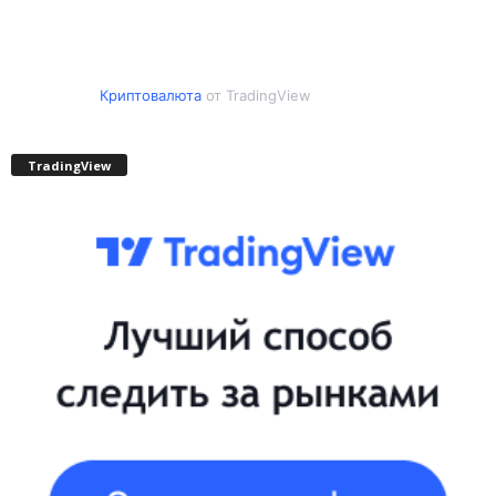
Криптовалюта
от TradingView
TradingView