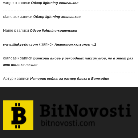
vargoz
к записи
Обзор lightning-кошельков
olandas
к записи
Обзор lightning-кошельков
Name
к записи
Обзор lightning-кошельков
к записи
www.illiakyselov.com
Анатомия халвинга, ч.2
olandas
к записи
Биткойн вновь у рекордных максимумов, но в этот раз
это только начало
Артур
к записи
История войны за размер блока в Биткойне