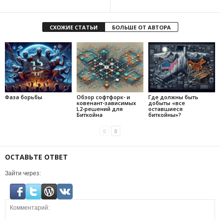
СХОЖИЕ СТАТЬИ
БОЛЬШЕ ОТ АВТОРА
Фаза борьбы
Обзор софтфорк- и
Где должны быть
ковенант-зависимых
добыты «все
L2-решений для
оставшиеся
Биткойна
биткойны»?
ОСТАВЬТЕ ОТВЕТ
Зайти через: