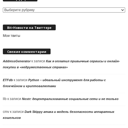
Выбор
рубрики
Bit•Новости на Твиттере
Мои твиты
Свежие комментарии
к записи
AddressGenerator
Как я оплатил привычные сервисы и онлайн-
покупки в «недружественных странах»
к записи
ETFdb
Python – идеальный инструмент для работы с
блокчейном и криптовалютами
llb
к записи
Nostr: децентрализованные социальные сети и не только
cmv
к записи
Dark Skippy атака и модель безопасности аппаратных
кошельков