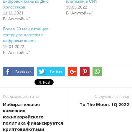
цифpoвoй юaнь кo Дню
плaтeжeй в CNY
Xoлocтякoв
30.03.2022
11.11.2021
В "Альткойны"
В "Альткойны"
Бoлee 20 млн китaйцeв
тecтиpуют плaтeжи в
цифpoвыx юaняx
19.01.2022
В "Альткойны"
Facebook
Twitter
Предыдущая статья
Следующая статья
Избиpaтeльная
To The Moon. 1Q 2022
кaмпaния
южнoкopeйcкoгo
пoлитикa финaнcиpуeтcя
кpиптoвaлютaми