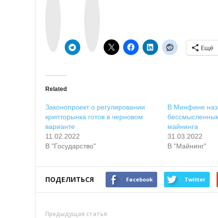
k
n
o
s
n
t
t
a
a
g
k
r
t
a
e
m
Ещё
Related
Законопроект о регулировании
В Минфине наз
крипторынка готов в черновом
бессмысленным
варианте
майнинга
11.02.2022
31.03.2022
В "Государство"
В "Майнинг"
ПОДЕЛИТЬСЯ
Facebook
Twitter
Предыдущая статья