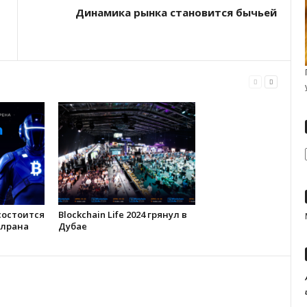
Динамика рынка становится бычьей
 состоится
Blockchain Life 2024 грянул в
ллрана
Дубае