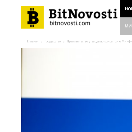
НО
МИ
Главная
Государство
Правительство утвердило концепцию Минф