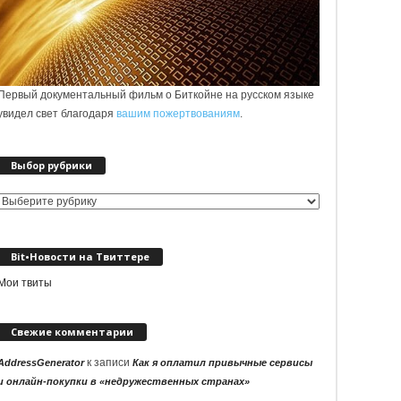
Первый документальный фильм о Биткойне на русском языке
увидел свет благодаря
вашим пожертвованиям
.
Выбор рубрики
Выбор
рубрики
Bit•Новости на Твиттере
Мои твиты
Свежие комментарии
к записи
AddressGenerator
Как я оплатил привычные сервисы
и онлайн-покупки в «недружественных странах»