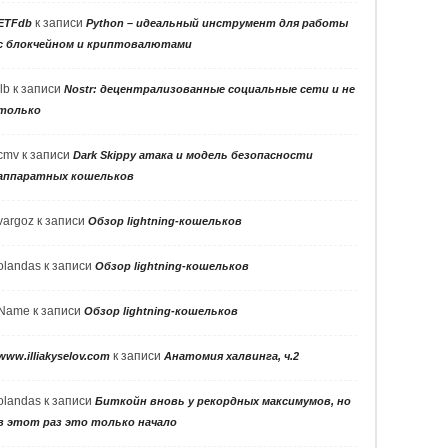
к записи
ETFdb
Python – идеальный инструмент для работы
с блокчейном и криптовалютами
llb
к записи
Nostr: децентрализованные социальные сети и не
только
cmv
к записи
Dark Skippy атака и модель безопасности
аппаратных кошельков
vargoz
к записи
Обзор lightning-кошельков
olandas
к записи
Обзор lightning-кошельков
Name
к записи
Обзор lightning-кошельков
к записи
www.illiakyselov.com
Анатомия халвинга, ч.2
olandas
к записи
Биткойн вновь у рекордных максимумов, но
в этот раз это только начало