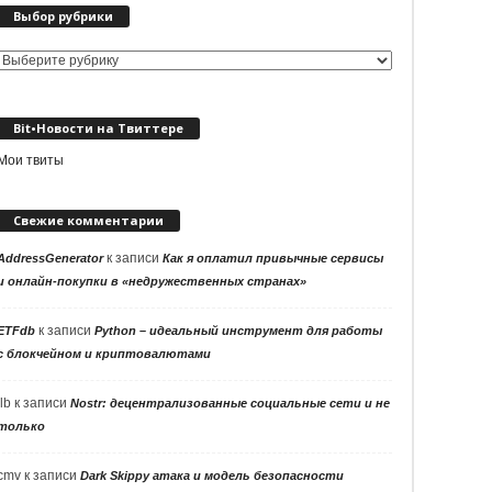
Выбор рубрики
Выбор
рубрики
Bit•Новости на Твиттере
Мои твиты
Свежие комментарии
к записи
AddressGenerator
Как я оплатил привычные сервисы
и онлайн-покупки в «недружественных странах»
к записи
ETFdb
Python – идеальный инструмент для работы
с блокчейном и криптовалютами
llb
к записи
Nostr: децентрализованные социальные сети и не
только
cmv
к записи
Dark Skippy атака и модель безопасности