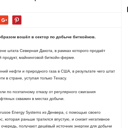
образом вошёл в сектор по добыче биткойнов.
ене штата Северная Дакота, в рамках которого продаёт
й продукт, майнинговой биткойн-ферме.
ний нефти и природного газа в США, в результате чего штат
и в стране, уступая только Техасу.
ели по поэтапному отказу от регулярного сжигания
ефтяных скважин в местах добычи.
usoe Energy Systems из Денвера, с помощью своего
рс, которая раньше тратился впустую, и снизит негативное
 очередь, получают дешёвый источник энергии для добычи