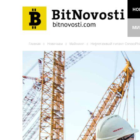
НО
МИ
Главная
Новичкам
Майнинг
Нефтегазовый гигант ConocoPhi