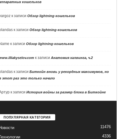
аппаратных кошельков
vargoz
к записи
Обзор lightning-кошельков
olandas
к записи
Обзор lightning-кошельков
Name
к записи
Обзор lightning-кошельков
к записи
www.illiakyselov.com
Анатомия халвинга, ч.2
olandas
к записи
Биткойн вновь у рекордных максимумов, но
в этот раз это только начало
Артур
к записи
История войны за размер блока в Биткойне
ПОПУЛЯРНАЯ КАТЕГОРИЯ
11476
Новости
4336
Технологии