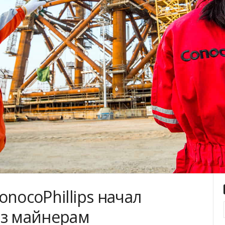
nocoPhillips начал
аз майнерам