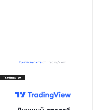
Криптовалюта
от TradingView
TradingView