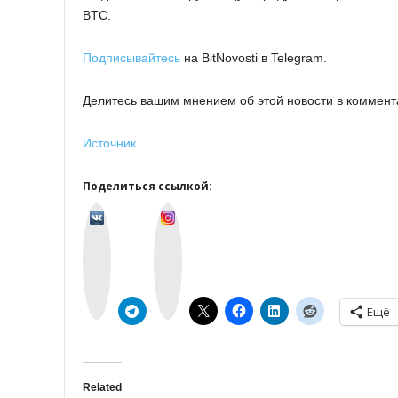
BTC.
Подписывайтесь
на BitNovosti в Telegram.
Делитесь вашим мнением об этой новости в коммент
Источник
Поделиться ссылкой:
v
I
k
n
o
s
n
t
t
a
a
g
k
r
t
a
e
m
Ещё
Related