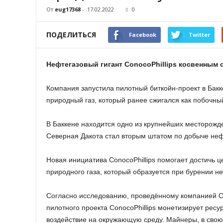
От
eug17368
-
17.02.2022
0
ПОДЕЛИТЬСЯ
Facebook
Twitter
Нефтегазовый гигант ConocoPhillips косвенным 
Компания запустила пилотный биткойн-проект в Бакк
природный газ, который ранее сжигался как побочны
В Баккене находится одно из крупнейших месторожде
Северная Дакота стал вторым штатом по добыче нефт
Новая инициатива ConocoPhillips помогает достичь ц
природного газа, который образуется при бурении н
Согласно исследованию, проведённому компанией Cr
пилотного проекта ConocoPhillips монетизирует ресу
воздействие на окружающую среду. Майнеры, в свою