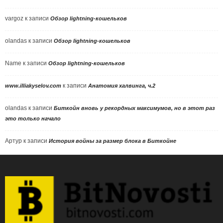
vargoz
к записи
Обзор lightning-кошельков
olandas
к записи
Обзор lightning-кошельков
Name
к записи
Обзор lightning-кошельков
к записи
www.illiakyselov.com
Анатомия халвинга, ч.2
olandas
к записи
Биткойн вновь у рекордных максимумов, но в этот раз
это только начало
Артур
к записи
История войны за размер блока в Биткойне