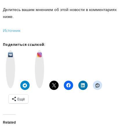
Делитесь вашим мнением об этой новости в комментариях
ниже.
Источник
Поделиться ссылкой:
v
I
k
n
o
s
n
t
t
a
a
g
k
r
t
a
e
m
Ещё
Related