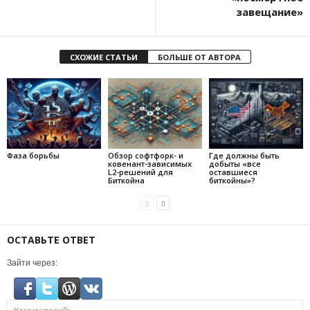
завещание»
СХОЖИЕ СТАТЬИ
БОЛЬШЕ ОТ АВТОРА
Фаза борьбы
Обзор софтфорк- и
Где должны быть
ковенант-зависимых
добыты «все
L2-решений для
оставшиеся
Биткойна
биткойны»?
ОСТАВЬТЕ ОТВЕТ
Зайти через: