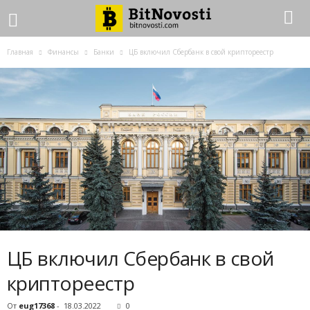
Главная
Финансы
Банки
ЦБ включил Сбербанк в свой криптореестр
ЦБ включил Сбербанк в свой
криптореестр
От
eug17368
-
18.03.2022
0