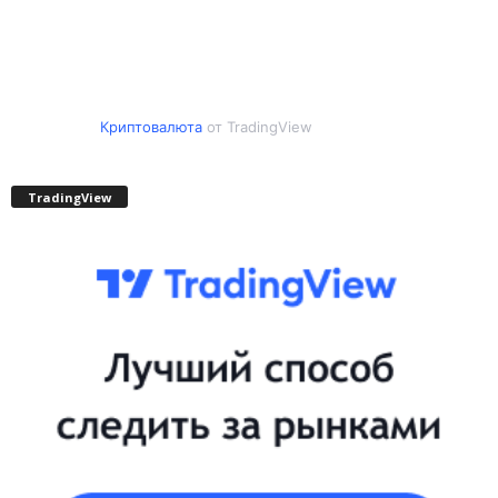
Криптовалюта
от TradingView
TradingView