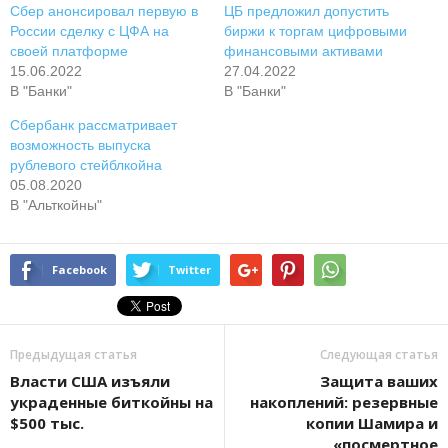
Сбер анонсировал первую в
ЦБ предложил допустить
России сделку с ЦФА на
биржи к торгам цифровыми
своей платформе
финансовыми активами
15.06.2022
27.04.2022
В "Банки"
В "Банки"
Сбербанк рассматривает
возможность выпуска
рублевого стейблкойна
05.08.2020
В "Альткойны"
Facebook
Twitter
Предыдущая статья
Следующая статья
Власти США изъяли
Защита ваших
украденные биткойны на
накоплений: резервные
$500 тыс.
копии Шамира и
«посмертное