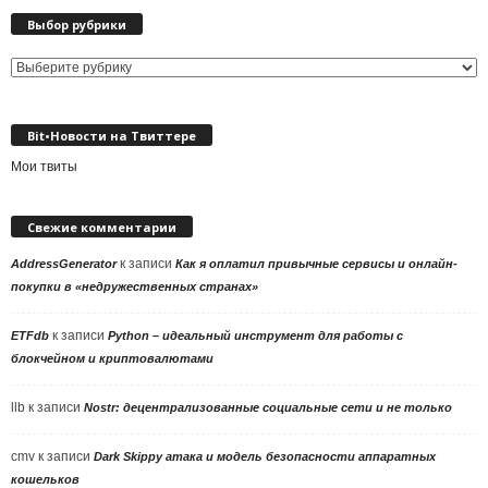
Выбор рубрики
Выбор
рубрики
Bit•Новости на Твиттере
Мои твиты
Свежие комментарии
к записи
AddressGenerator
Как я оплатил привычные сервисы и онлайн-
покупки в «недружественных странах»
к записи
ETFdb
Python – идеальный инструмент для работы с
блокчейном и криптовалютами
llb
к записи
Nostr: децентрализованные социальные сети и не только
cmv
к записи
Dark Skippy атака и модель безопасности аппаратных
кошельков