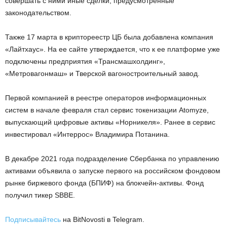
совершать с ними иные сделки, предусмотренные
законодательством.
Также 17 марта в криптореестр ЦБ была добавлена компания
«Лайтхаус». На ее сайте утверждается, что к ее платформе уже
подключены предприятия «Трансмашхолдинг»,
«Метровагонмаш» и Тверской вагоностроительный завод.
Первой компанией в реестре операторов информационных
систем в начале февраля стал сервис токенизации Atomyze,
выпускающий цифровые активы «Норникеля». Ранее в сервис
инвестировал «Интеррос» Владимира Потанина.
В декабре 2021 года подразделение Сбербанка по управлению
активами объявила о запуске первого на российском фондовом
рынке биржевого фонда (БПИФ) на блокчейн-активы. Фонд
получил тикер SBBE.
Подписывайтесь
на BitNovosti в Telegram.