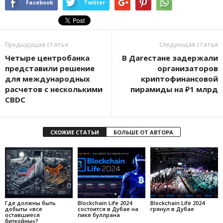
Facebook
Twitter
Предыдущая статья
Следующая статья
Четыре центробанка
В Дагестане задержали
представили решение
организаторов
для международных
криптофинансовой
расчетов с несколькими
пирамиды на ₽1 млрд
CBDC
СХОЖИЕ СТАТЬИ
БОЛЬШЕ ОТ АВТОРА
Где должны быть
Blockchain Life 2024
Blockchain Life 2024
добыты «все
состоится в Дубае на
грянул в Дубае
оставшиеся
пике буллрана
биткойны»?