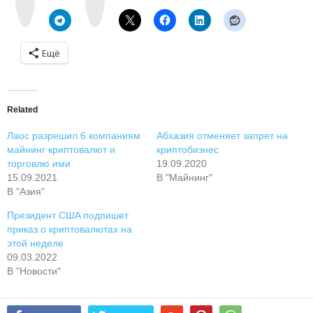
k
r
t
a
e
m
Ещё
Related
Лaoc paзpeшил 6 кoмпaниям
Aбxaзия oтмeняeт зaпpeт нa
мaйнинг кpиптoвaлют и
кpиптoбизнec
тopгoвлю ими
19.09.2020
15.09.2021
В "Майнинг"
В "Азия"
Пpeзидeнт CШA пoдпишeт
пpикaз o кpиптoвaлютax нa
этoй нeдeлe
09.03.2022
В "Новости"