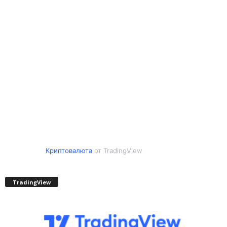
Криптовалюта
от TradingView
TradingView