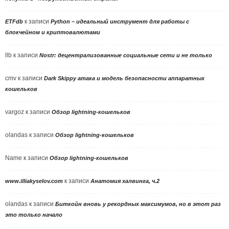
к записи
ETFdb
Python – идеальный инструмент для работы с
блокчейном и криптовалютами
llb
к записи
Nostr: децентрализованные социальные сети и не только
cmv
к записи
Dark Skippy атака и модель безопасности аппаратных
кошельков
vargoz
к записи
Обзор lightning-кошельков
olandas
к записи
Обзор lightning-кошельков
Name
к записи
Обзор lightning-кошельков
к записи
www.illiakyselov.com
Анатомия халвинга, ч.2
olandas
к записи
Биткойн вновь у рекордных максимумов, но в этот раз
это только начало