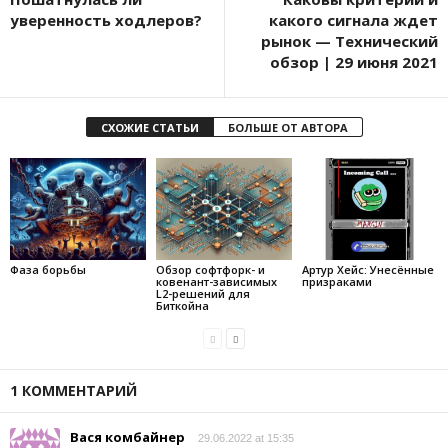
уверенность ходлеров?
какого сигнала ждет
рынок — Технический
обзор | 29 июня 2021
СХОЖИЕ СТАТЬИ
БОЛЬШЕ ОТ АВТОРА
Фаза борьбы
Обзор софтфорк- и
Артур Хейс: Унесённые
ковенант-зависимых
призраками
L2-решений для
Биткойна
1 КОММЕНТАРИЙ
Вася комбайнер
29.06.2022 at 15:35