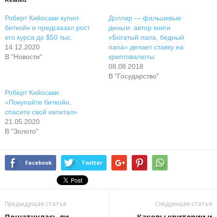
Related
Роберт Кийосаки купил
Доллар — фальшивые
биткойн и предсказал рост
деньги: автор книги
его курса до $50 тыс.
«Богатый папа, бедный
14.12.2020
папа» делает ставку на
В "Новости"
криптовалюты
08.08.2018
В "Государство"
Роберт Кийосаки:
«Покупайте биткойн,
спасите свой капитал»
21.05.2020
В "Золото"
Facebook
Twitter
Предыдущая статья
Следующая статья
Пошатнулась ли
Каковы критерии и