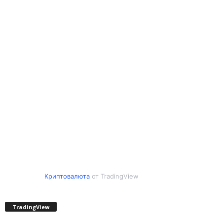
Криптовалюта
от TradingView
TradingView