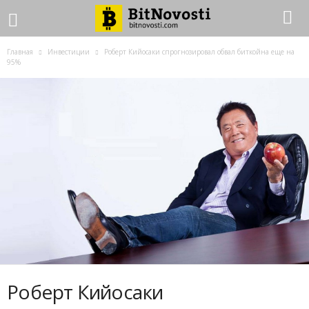
Главная
Инвестиции
Роберт Кийосаки спрогнозировал обвал биткойна еще на
95%
Роберт Кийосаки