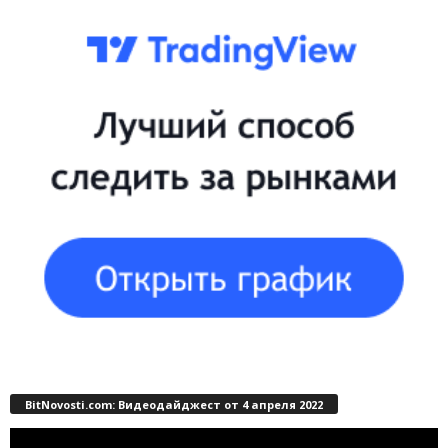
BitNovosti.com: Видеодайджест от 4 апреля 2022