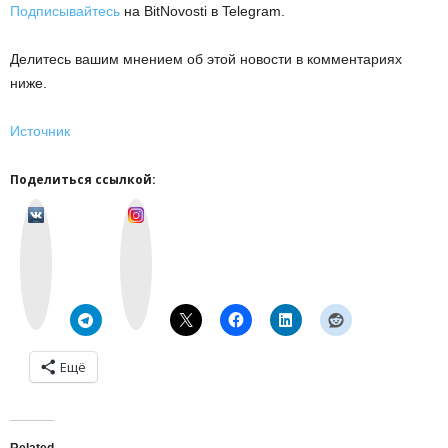
Подписывайтесь
на BitNovosti в Telegram.
Делитесь вашим мнением об этой новости в комментариях
ниже.
Источник
Поделиться ссылкой:
v
I
k
n
o
s
n
t
t
a
a
g
k
r
t
a
e
m
Ещё