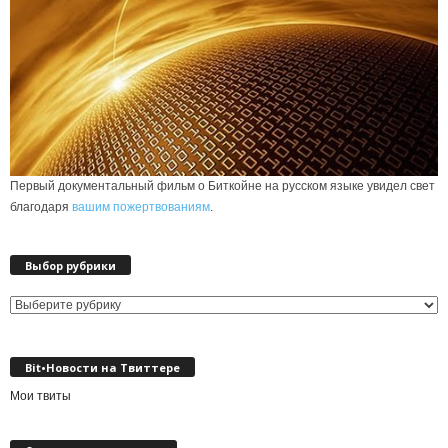
Первый документальный фильм о Биткойне на русском языке увидел свет
благодаря
вашим пожертвованиям
.
Выбор рубрики
Выбор
рубрики
Bit•Новости на Твиттере
Мои твиты