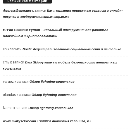
Свежие комментарии
к записи
AddressGenerator
Как я оплатил привычные сервисы и онлайн-
покупки в «недружественных странах»
к записи
ETFdb
Python – идеальный инструмент для работы с
блокчейном и криптовалютами
llb
к записи
Nostr: децентрализованные социальные сети и не только
cmv
к записи
Dark Skippy атака и модель безопасности аппаратных
кошельков
vargoz
к записи
Обзор lightning-кошельков
olandas
к записи
Обзор lightning-кошельков
Name
к записи
Обзор lightning-кошельков
к записи
www.illiakyselov.com
Анатомия халвинга, ч.2