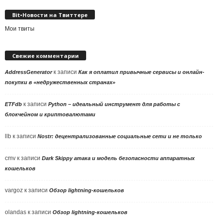
Bit•Новости на Твиттере
Мои твиты
Свежие комментарии
к записи
AddressGenerator
Как я оплатил привычные сервисы и онлайн-
покупки в «недружественных странах»
к записи
ETFdb
Python – идеальный инструмент для работы с
блокчейном и криптовалютами
llb
к записи
Nostr: децентрализованные социальные сети и не только
cmv
к записи
Dark Skippy атака и модель безопасности аппаратных
кошельков
vargoz
к записи
Обзор lightning-кошельков
olandas
к записи
Обзор lightning-кошельков