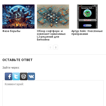
Фаза борьбы
Обзор софтфорк- и
Артур Хейс: Унесённые
ковенант-зависимых
призраками
L2-решений для
Биткойна
ОСТАВЬТЕ ОТВЕТ
Зайти через: