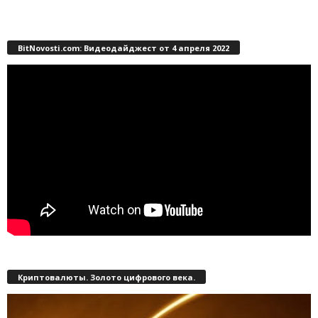
BitNovosti.com: Видеодайджест от 4 апреля 2022
Криптовалюты. Золото цифрового века.