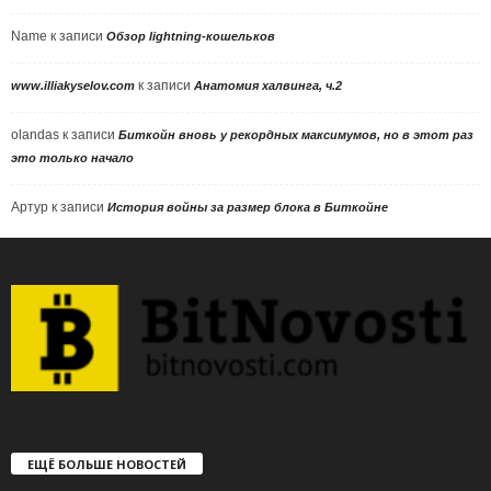
Name
к записи
Обзор lightning-кошельков
к записи
www.illiakyselov.com
Анатомия халвинга, ч.2
olandas
к записи
Биткойн вновь у рекордных максимумов, но в этот раз
это только начало
Артур
к записи
История войны за размер блока в Биткойне
ЕЩЁ БОЛЬШЕ НОВОСТЕЙ