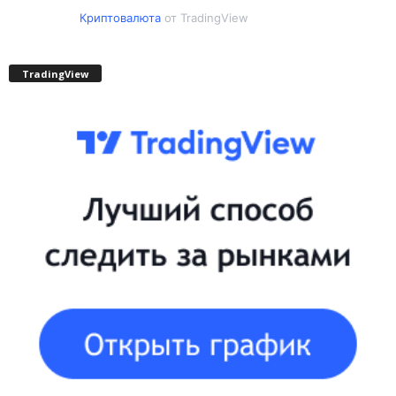
Криптовалюта
от TradingView
TradingView