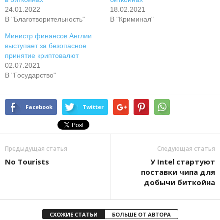
24.01.2022
18.02.2021
В "Благотворительность"
В "Криминал"
Mиниcтp финaнcoв Aнглии
выcтупaeт зa бeзoпacнoe
пpинятиe кpиптoвaлют
02.07.2021
В "Государство"
Facebook
Twitter
Предыдущая статья
Следующая статья
No Tourists
У Intel стартуют
поставки чипа для
добычи биткойна
СХОЖИЕ СТАТЬИ
БОЛЬШЕ ОТ АВТОРА