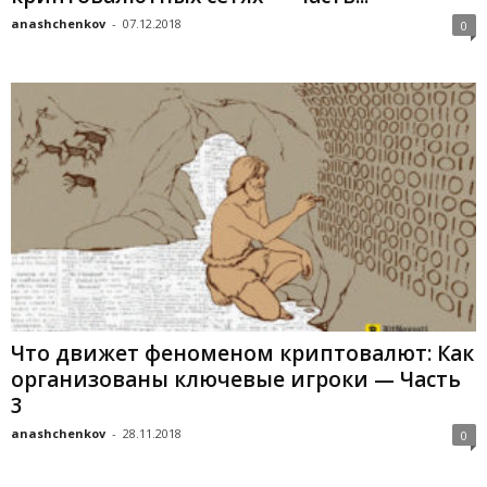
anashchenkov
-
07.12.2018
0
Что движет феноменом криптовалют: Как
организованы ключевые игроки — Часть
3
anashchenkov
-
28.11.2018
0