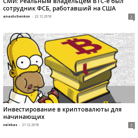
СМИ: Реальным владельцем BTC-e был
сотрудник ФСБ, работавший на США
anashchenkov
-
22.12.2018
2
Инвестирование в криптовалюты для
начинающих
valekas
-
21.12.2018
3