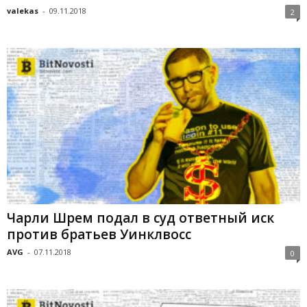
valekas
-
09.11.2018
2
Чарли Шрем подал в суд ответный иск
против братьев Уинклвосс
AVG
-
07.11.2018
0