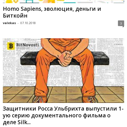
Homo Sapiens, эволюция, деньги и
Биткойн
valekas
-
07.10.2018
3
Защитники Росса Ульбрихта выпустили 1-
ую серию документального фильма о
деле Silk...