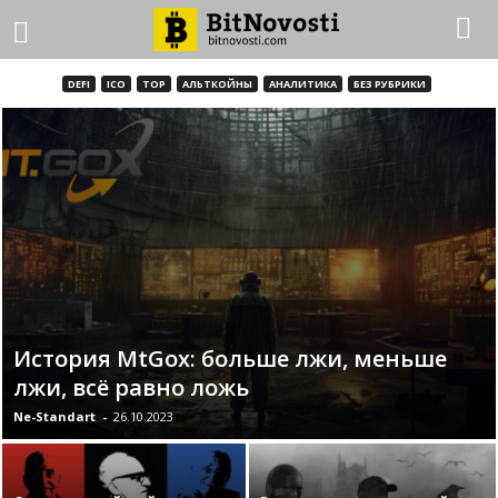
DEFI
ICO
TOP
АЛЬТКОЙНЫ
АНАЛИТИКА
БЕЗ РУБРИКИ
История MtGox: больше лжи, меньше
лжи, всё равно ложь
Ne-Standart
-
26.10.2023