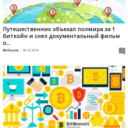
Путешественник объехал полмира за 1
биткойн и снял документальный фильм
о...
BitOracle
-
08.10.2018
1