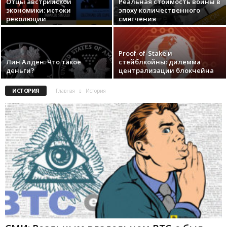
Отцы австрийской
Реальная стоимость войны в
экономики: истоки
эпоху количественного
революции
смягчения
Proof-of-Stake и
Лин Алден: Что такое
стейблкойны: дилемма
деньги?
централизации блокчейна
ИСТОРИЯ
Главная
История