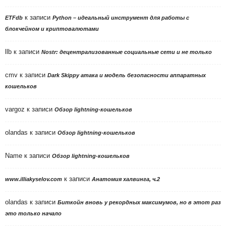
к записи
ETFdb
Python – идеальный инструмент для работы с
блокчейном и криптовалютами
llb
к записи
Nostr: децентрализованные социальные сети и не только
cmv
к записи
Dark Skippy атака и модель безопасности аппаратных
кошельков
vargoz
к записи
Обзор lightning-кошельков
olandas
к записи
Обзор lightning-кошельков
Name
к записи
Обзор lightning-кошельков
к записи
www.illiakyselov.com
Анатомия халвинга, ч.2
olandas
к записи
Биткойн вновь у рекордных максимумов, но в этот раз
это только начало