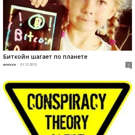
Биткойн шагает по планете
arvicco
-
01.12.2013
2