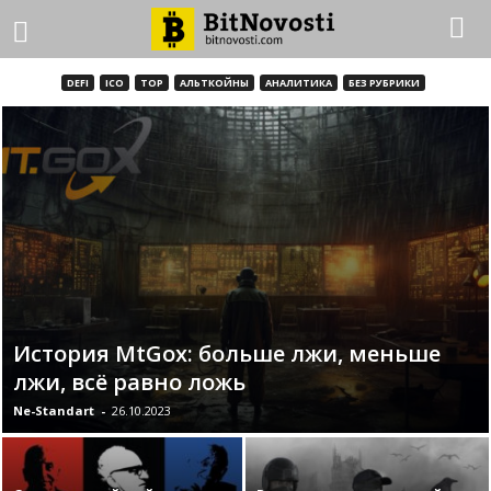
DEFI
ICO
TOP
АЛЬТКОЙНЫ
АНАЛИТИКА
БЕЗ РУБРИКИ
История MtGox: больше лжи, меньше
лжи, всё равно ложь
Ne-Standart
-
26.10.2023