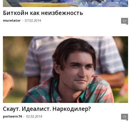
Биткойн как неизбежность
murelator
-
07.02.2014
37
Скаут. Идеалист. Наркодилер?
portwein74
-
02.02.2014
71