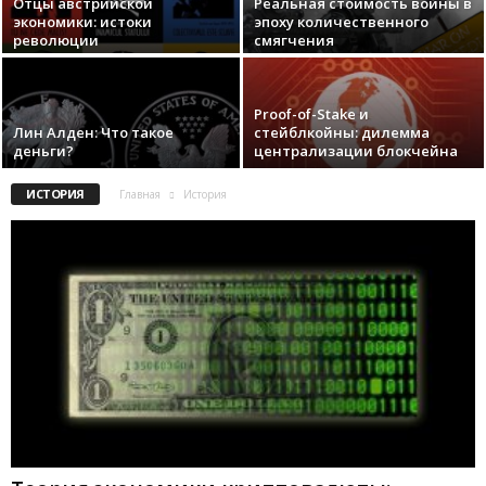
Отцы австрийской
Реальная стоимость войны в
экономики: истоки
эпоху количественного
революции
смягчения
Proof-of-Stake и
Лин Алден: Что такое
стейблкойны: дилемма
деньги?
централизации блокчейна
ИСТОРИЯ
Главная
История