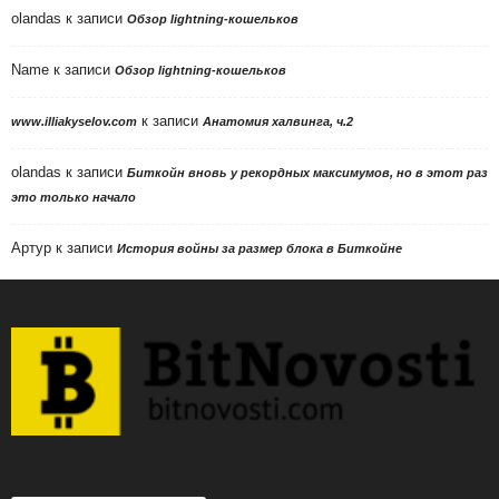
olandas
к записи
Обзор lightning-кошельков
Name
к записи
Обзор lightning-кошельков
к записи
www.illiakyselov.com
Анатомия халвинга, ч.2
olandas
к записи
Биткойн вновь у рекордных максимумов, но в этот раз
это только начало
Артур
к записи
История войны за размер блока в Биткойне