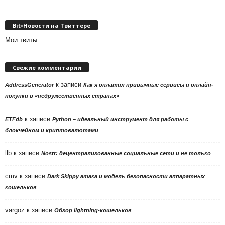
рубрики
Bit•Новости на Твиттере
Мои твиты
Свежие комментарии
к записи
AddressGenerator
Как я оплатил привычные сервисы и онлайн-
покупки в «недружественных странах»
к записи
ETFdb
Python – идеальный инструмент для работы с
блокчейном и криптовалютами
llb
к записи
Nostr: децентрализованные социальные сети и не только
cmv
к записи
Dark Skippy атака и модель безопасности аппаратных
кошельков
vargoz
к записи
Обзор lightning-кошельков