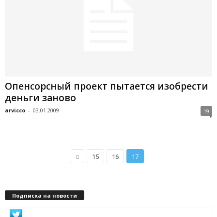
Опенсорсный проект пытается изобрести
деньги заново
arvicco
-
03.01.2009
19
15
16
17
Подписка на новости