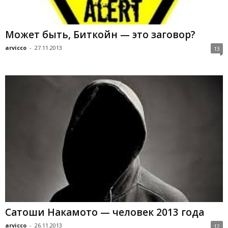
Может быть, Биткойн — это заговор?
arvicco
-
27.11.2013
13
Сатоши Накамото — человек 2013 года
arvicco
-
26.11.2013
12