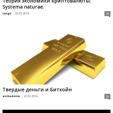
Теория экономики криптовалюты:
Systеma nаturае.
tango
-
25.02.2014
19
Твердые деньги и Биткойн
anikadema
-
22.02.2014
28