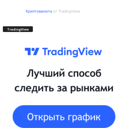
Криптовалюта
от TradingView
TradingView