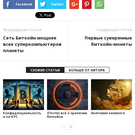
Facebook
Twitter
Предыдущая статья
Следующая статья
Сеть Биткойн мощнее
Первые суверенные
всех суперкомпьютеров
биткойн-монеты
планеты
СХОЖИЕ СТАТЬИ
БОЛЬШЕ ОТ АВТОРА
Конфиденциальность
(Почти) всё о хранении
Анатомия халвинга
и no-KYC
биткойна