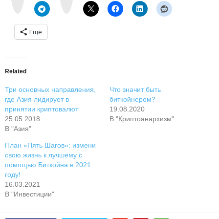
t
a
e
m
Ещё
Related
Три основных направления,
Что значит быть
где Азия лидирует в
биткойнером?
принятии криптовалют
19.08.2020
25.05.2018
В "Криптоанархизм"
В "Азия"
План «Пять Шагов»: измени
свою жизнь к лучшему с
помощью Биткойна в 2021
году!
16.03.2021
В "Инвестиции"