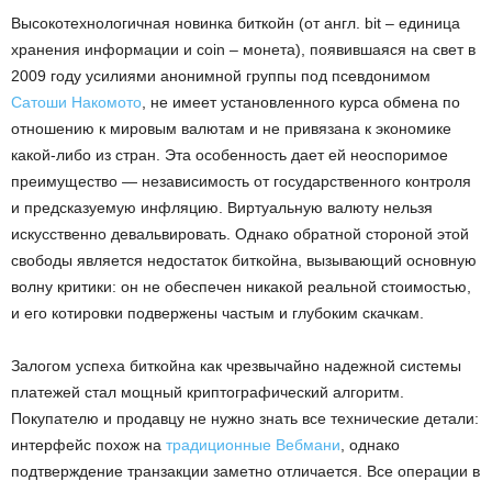
Высокотехнологичная новинка биткойн (от англ. bit – единица
хранения информации и coin – монета), появившаяся на свет в
2009 году усилиями анонимной группы под псевдонимом
Сатоши Накомото
, не имеет установленного курса обмена по
отношению к мировым валютам и не привязана к экономике
какой-либо из стран. Эта особенность дает ей неоспоримое
преимущество — независимость от государственного контроля
и предсказуемую инфляцию. Виртуальную валюту нельзя
искусственно девальвировать. Однако обратной стороной этой
свободы является недостаток биткойна, вызывающий основную
волну критики: он не обеспечен никакой реальной стоимостью,
и его котировки подвержены частым и глубоким скачкам.
Залогом успеха биткойна как чрезвычайно надежной системы
платежей стал мощный криптографический алгоритм.
Покупателю и продавцу не нужно знать все технические детали:
интерфейс похож на
традиционные Вебмани
, однако
подтверждение транзакции заметно отличается. Все операции в