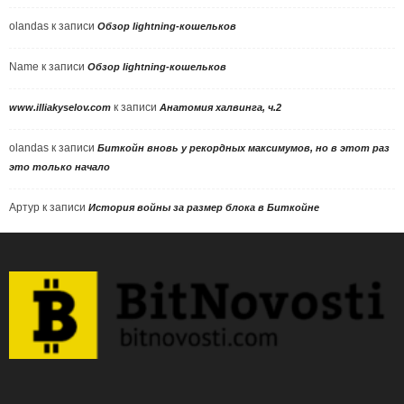
olandas
к записи
Обзор lightning-кошельков
Name
к записи
Обзор lightning-кошельков
к записи
www.illiakyselov.com
Анатомия халвинга, ч.2
olandas
к записи
Биткойн вновь у рекордных максимумов, но в этот раз
это только начало
Артур
к записи
История войны за размер блока в Биткойне