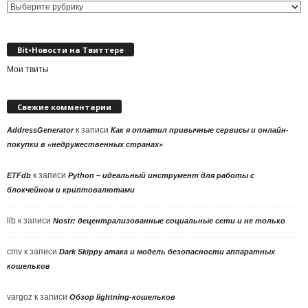
Выбор
рубрики
Bit•Новости на Твиттере
Мои твиты
Свежие комментарии
к записи
AddressGenerator
Как я оплатил привычные сервисы и онлайн-
покупки в «недружественных странах»
к записи
ETFdb
Python – идеальный инструмент для работы с
блокчейном и криптовалютами
llb
к записи
Nostr: децентрализованные социальные сети и не только
cmv
к записи
Dark Skippy атака и модель безопасности аппаратных
кошельков
vargoz
к записи
Обзор lightning-кошельков