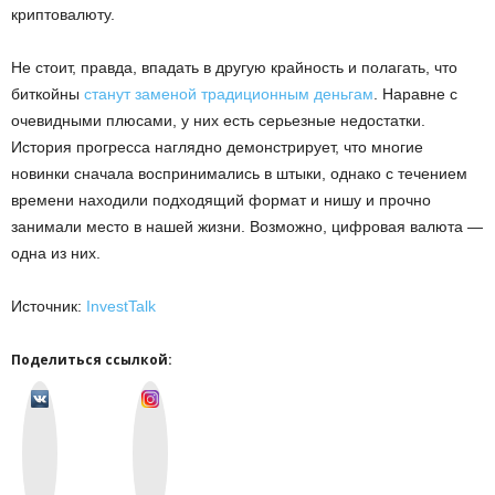
криптовалюту.
Не стоит, правда, впадать в другую крайность и полагать, что
биткойны
станут заменой традиционным деньгам
. Наравне с
очевидными плюсами, у них есть серьезные недостатки.
История прогресса наглядно демонстрирует, что многие
новинки сначала воспринимались в штыки, однако с течением
времени находили подходящий формат и нишу и прочно
занимали место в нашей жизни. Возможно, цифровая валюта —
одна из них.
Источник:
InvestTalk
Поделиться ссылкой:
v
I
k
n
o
s
n
t
t
a
a
g
k
r