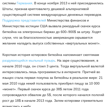
системы
Германия
. В конце ноября 2013 к ней присоединились
Штаты, признав криптовалюту дешевой альтернативой
существующей системе международных денежных переводов.
Поддержка представителей
Министерства финансов и
Министерства юстиции США вызвала рекордный скачок курса
биткойна на электронных биржах до 600–900$ за штуку. Ходят
слухи, что за благосклонностью американцев скрывается
желание наладить выпуск собственных «виртуальных монет».
Короткая история котировок биткойна напоминает скептикам
раздувающийся мыльный пузырь
. На заре существования, в
начале 2010 года, он стоил 3 цента. Тогда виртуальной валютой
интересовались лишь программисты в интернете. Притчей во
языцех стала первая покупка за биткойны в реальном мире: 21
мая 2010 года некий пользователь приобрел пиццу за 10 000
«монет». Первый скачок курса до 38$ летом 2011 года
сопровождался обвалом до 5$, после которого начался пологий
рост до 18$ в начале 2013 года. Затем котировки стремительно
вознеслись к небу.