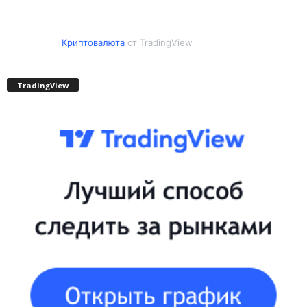
Криптовалюта
от TradingView
TradingView