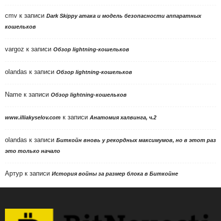
cmv
к записи
Dark Skippy атака и модель безопасности аппаратных
кошельков
vargoz
к записи
Обзор lightning-кошельков
olandas
к записи
Обзор lightning-кошельков
Name
к записи
Обзор lightning-кошельков
к записи
www.illiakyselov.com
Анатомия халвинга, ч.2
olandas
к записи
Биткойн вновь у рекордных максимумов, но в этот раз
это только начало
Артур
к записи
История войны за размер блока в Биткойне