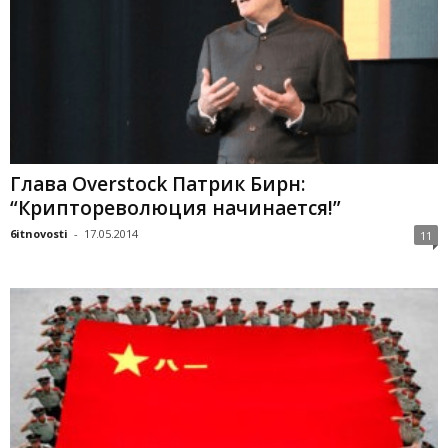
Глава Overstock Патрик Бирн:
“Криптореволюция начинается!”
6itnovosti
-
17.05.2014
11