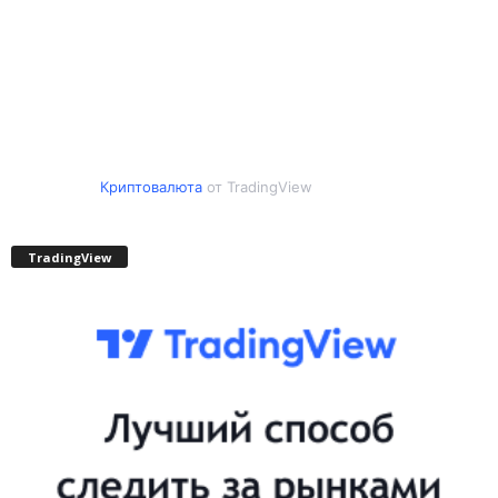
Криптовалюта
от TradingView
TradingView