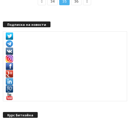
34
35
36
Подписка на новости
Курс Биткойна