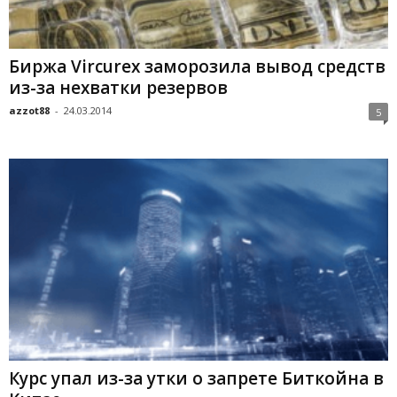
Биржа Vircurex заморозила вывод средств
из-за нехватки резервов
azzot88
-
24.03.2014
5
Курс упал из-за утки о запрете Биткойна в