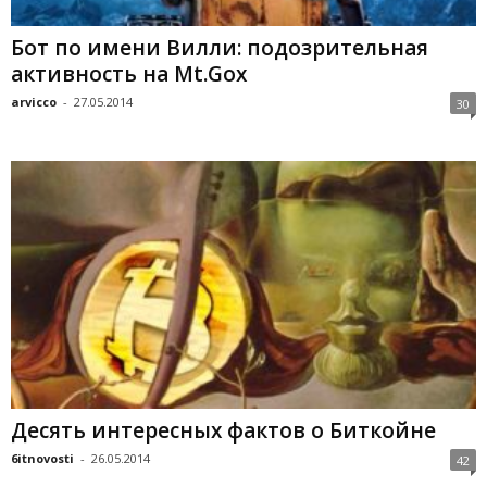
Бот по имени Вилли: подозрительная
активность на Mt.Gox
arvicco
-
27.05.2014
30
Десять интересных фактов о Биткойне
6itnovosti
-
26.05.2014
42