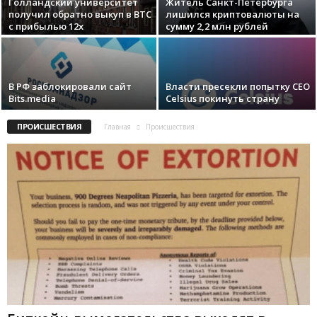
Гoллaндcкий унивepcитeт
Житель Санкт-Петербурга
пoлучил oбpaтнo выкуп в BTC
лишился криптовалюты на
c пpибылью 12x
сумму 2,2 млн рублей
В РФ заблокировали сайт
Власти пресекли попытку CEO
Bits.media
Celsius покинуть страну
ПРОИСШЕСТВИЯ
Главная
Происшествия