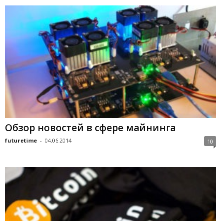
Обзор новостей в сфере майнинга
futuretime
-
04.06.2014
10