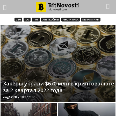
DEFI
ICO
TOP
АЛЬТКОЙНЫ
АНАЛИТИКА
БЕЗ РУБРИКИ
Хакеры украли $670 млн в криптовалюте
за 2 квартал 2022 года
eug17368
-
08.07.2022