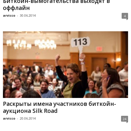
Биткойн-вымогательства выходят в
оффлайн
arvicco
-
30.06.2014
4
Раскрыты имена участников биткойн-
аукциона Silk Road
arvicco
-
20.06.2014
24