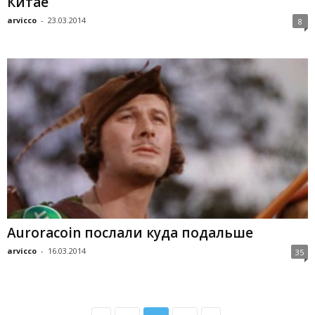
Китае
arvicco
-
23.03.2014
8
Auroracoin послали куда подальше
arvicco
-
16.03.2014
35