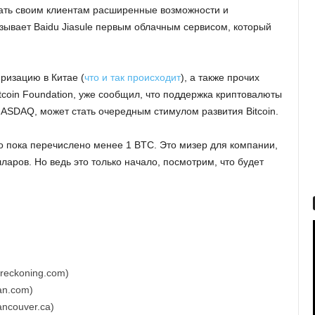
дать своим клиентам расширенные возможности и
азывает Baidu Jiasule первым облачным сервисом, который
ризацию в Китае (
что и так происходит
), а также прочих
tcoin Foundation, уже сообщил, что поддержка криптовалюты
NASDAQ, может стать очередным стимулом развития Bitcoin.
о пока перечислено менее 1 BTC. Это мизер для компании,
аров. Но ведь это только начало, посмотрим, что будет
yreckoning.com)
an.com)
ancouver.ca)