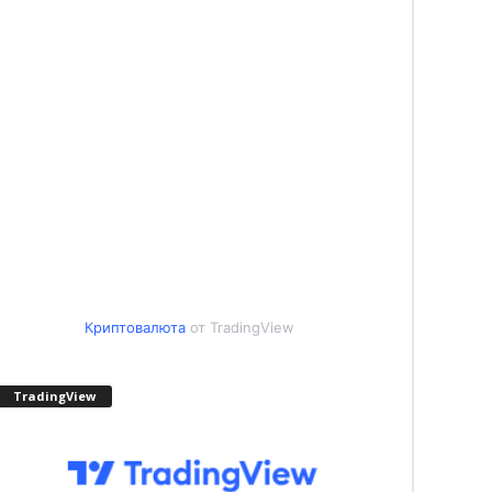
Криптовалюта
от TradingView
TradingView