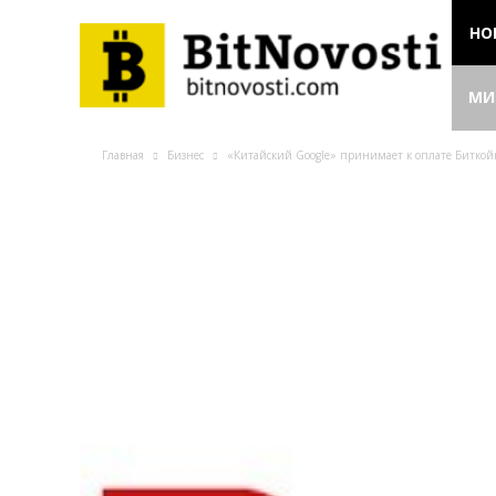
НО
МИ
Главная
Бизнес
«Китайский Google» принимает к оплате Биткой