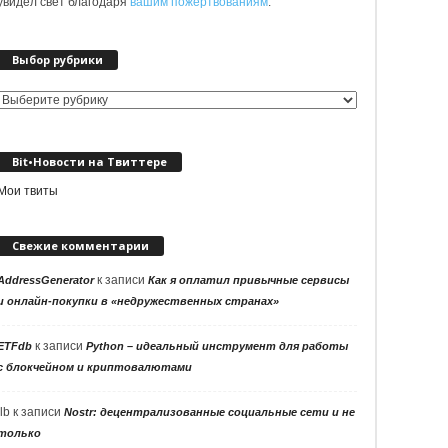
увидел свет благодаря
вашим пожертвованиям
.
Выбор рубрики
Выбор
рубрики
Bit•Новости на Твиттере
Мои твиты
Свежие комментарии
к записи
AddressGenerator
Как я оплатил привычные сервисы
и онлайн-покупки в «недружественных странах»
к записи
ETFdb
Python – идеальный инструмент для работы
с блокчейном и криптовалютами
llb
к записи
Nostr: децентрализованные социальные сети и не
только