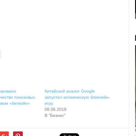
сировано
Китайский аналог Google
чество поисковых
запустил космическую блокчейн-
овом «биткойн»
игру
08.06.2018
В "Бизнес"