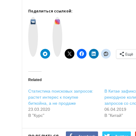
Поделиться ссылкой:
v
I
k
n
o
s
n
t
t
a
a
g
k
r
t
a
e
m
Ещё
Related
Статистика поисковых запросов:
В Китае зафик
растет интерес к покупке
рекордное коли
биткойна, а не продаже
запросов со сл
23.03.2020
06.04.2019
В "Курс"
В "Китай"