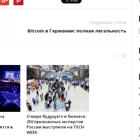
Следующая статья
Bitсoin в Германии: полная легальность
на
О мире будущего и бизнесе:
250 признанных экспертов
ятся в
России выступили на TECH
я
WEEK