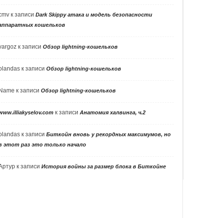
cmv
к записи
Dark Skippy атака и модель безопасности
аппаратных кошельков
vargoz
к записи
Обзор lightning-кошельков
olandas
к записи
Обзор lightning-кошельков
Name
к записи
Обзор lightning-кошельков
к записи
www.illiakyselov.com
Анатомия халвинга, ч.2
olandas
к записи
Биткойн вновь у рекордных максимумов, но
в этот раз это только начало
Артур
к записи
История войны за размер блока в Биткойне