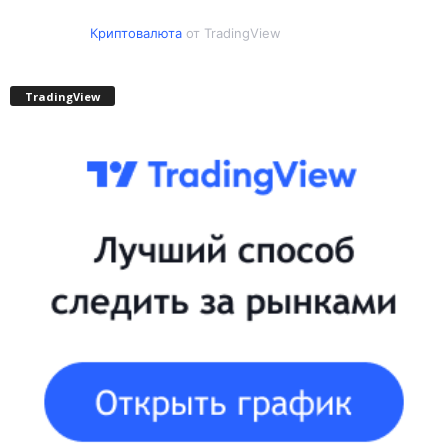
Криптовалюта
от TradingView
TradingView