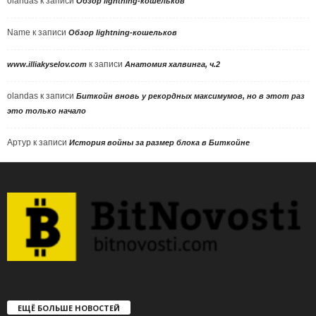
olandas
к записи
Обзор lightning-кошельков
Name
к записи
Обзор lightning-кошельков
к записи
www.illiakyselov.com
Анатомия халвинга, ч.2
olandas
к записи
Биткойн вновь у рекордных максимумов, но в этот раз
это только начало
Артур
к записи
История войны за размер блока в Биткойне
ЕЩЁ БОЛЬШЕ НОВОСТЕЙ