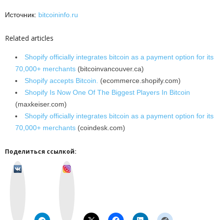
Источник:
bitcoininfo.ru
Related articles
Shopify officially integrates bitcoin as a payment option for its
70,000+ merchants
(bitcoinvancouver.ca)
Shopify accepts Bitcoin.
(ecommerce.shopify.com)
Shopify Is Now One Of The Biggest Players In Bitcoin
(maxkeiser.com)
Shopify officially integrates bitcoin as a payment option for its
70,000+ merchants
(coindesk.com)
Поделиться ссылкой:
v
I
k
n
o
s
n
t
t
a
a
g
k
r
t
a
e
m