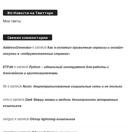
рубрики
Bit•Новости на Твиттере
Мои твиты
Свежие комментарии
к записи
AddressGenerator
Как я оплатил привычные сервисы и онлайн-
покупки в «недружественных странах»
к записи
ETFdb
Python – идеальный инструмент для работы с
блокчейном и криптовалютами
llb
к записи
Nostr: децентрализованные социальные сети и не только
cmv
к записи
Dark Skippy атака и модель безопасности аппаратных
кошельков
vargoz
к записи
Обзор lightning-кошельков