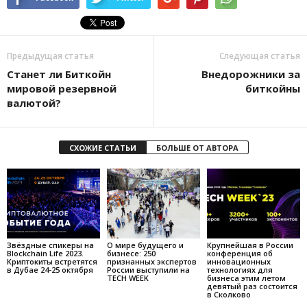
Предыдущая статья
Следующая статья
Станет ли Биткойн
Внедорожники за
мировой резервной
биткойны
валютой?
СХОЖИЕ СТАТЬИ
БОЛЬШЕ ОТ АВТОРА
Звёздные спикеры на
О мире будущего и
Крупнейшая в России
Blockchain Life 2023.
бизнесе: 250
конференция об
Криптокиты встретятся
признанных экспертов
инновационных
в Дубае 24-25 октября
России выступили на
технологиях для
TECH WEEK
бизнеса этим летом
девятый раз состоится
в Сколково