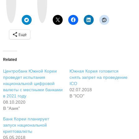
t
a
a
g
k
r
t
a
e
m
Ещё
Related
Центробанк Южной Кореи
Южная Корея готовится
проведет испытания
снять запрет на проведение
национальной цифровой
ICO
валюты с местными банками
02.07.2018
в 2021 году
В "ICO"
08.10.2020
В "Азия"
Банк Кореи планирует
запуск национальной
криптовалюты
05.05.2018