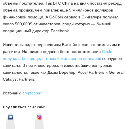
объемы покупателей. Так BTC China на днях поставил рекорд
объема продаж, чем привлек еще 5 миллионов долларов
финансовой помощи. А GoCoin сервис в Сингапуре получил
около 500,000$ от инвесторов, среди которых — бывший
операционный директор Facebook.
Инвесторы видят перспективы Биткойн и спешат помочь им в
развитии. Например недавно бостонская компания
Circle
получила беспрецедентные 9 миллионов долларов
венчурного
капитала. В нее инвестировали известнейшие венчурные
капиталисты, такие как Джим Берейер, Accel Partners и General
Catalyst Partners.
Источник:
cryptochan
Поделиться ссылкой:
v
I
k
n
o
s
n
t