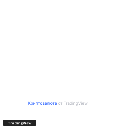
Криптовалюта
от TradingView
TradingView