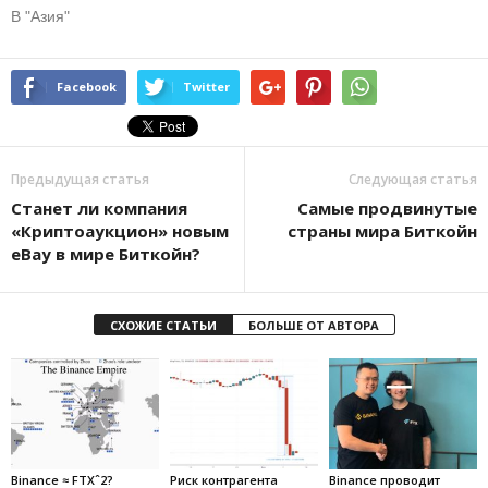
В "Азия"
Facebook
Twitter
Предыдущая статья
Следующая статья
Станет ли компания
Самые продвинутые
«Криптоаукцион» новым
страны мира Биткойн
eBay в мире Биткойн?
СХОЖИЕ СТАТЬИ
БОЛЬШЕ ОТ АВТОРА
Binance ≈ FTXˆ2?
Риск контрагента
Binance проводит