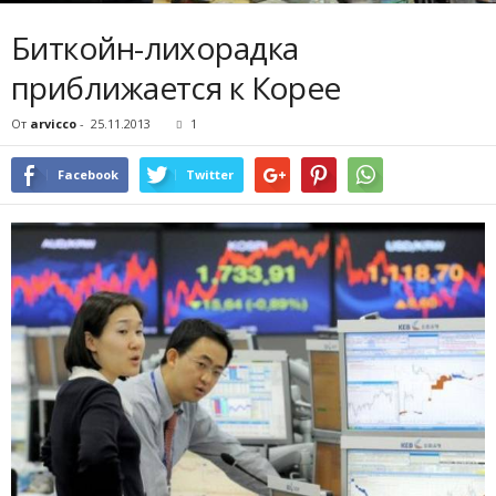
Биткойн-лихорадка
приближается к Корее
От
arvicco
-
25.11.2013
1
Facebook
Twitter