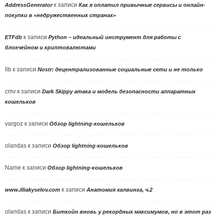
к записи
AddressGenerator
Как я оплатил привычные сервисы и онлайн-
покупки в «недружественных странах»
к записи
ETFdb
Python – идеальный инструмент для работы с
блокчейном и криптовалютами
llb
к записи
Nostr: децентрализованные социальные сети и не только
cmv
к записи
Dark Skippy атака и модель безопасности аппаратных
кошельков
vargoz
к записи
Обзор lightning-кошельков
olandas
к записи
Обзор lightning-кошельков
Name
к записи
Обзор lightning-кошельков
к записи
www.illiakyselov.com
Анатомия халвинга, ч.2
olandas
к записи
Биткойн вновь у рекордных максимумов, но в этот раз