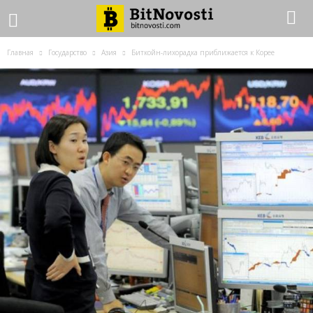
Главная
Государство
Азия
Биткойн-лихорадка приближается к Корее