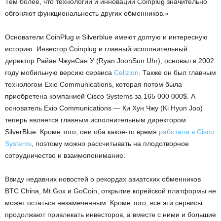
Тем более, что технологии и инновации Coinplug значительно
обгоняют функциональность других обменников.»
Основатели CoinPlug и Silverblue имеют долгую и интересную
историю. Инвестор Coinplug и главный исполнительный
директор Райан ЧжунСан У (Ryan JoonSun Uhr), основал в 2002
году мобильную версию сервиса
Celizion
. Также он был главным
технологом Exio Communications, которая потом была
приобретена компанией Cisco Systems за 165 000 000$. А
основатель Exio Communications — Ки Хун Чжу (Ki Hyun Joo)
теперь является главным исполнительным директором
SilverBlue. Кроме того, они оба какое-то время
работали в Cisco
Systems
, поэтому можно рассчитывать на плодотворное
сотрудничество и взаимопонимание.
Ввиду недавних новостей о рекордах азиатских обменников
BTC China, Mt.Gox и GoCoin, открытие корейской платформы не
может остаться незамеченным. Кроме того, все эти сервисы
продолжают привлекать инвесторов, а вместе с ними и большие