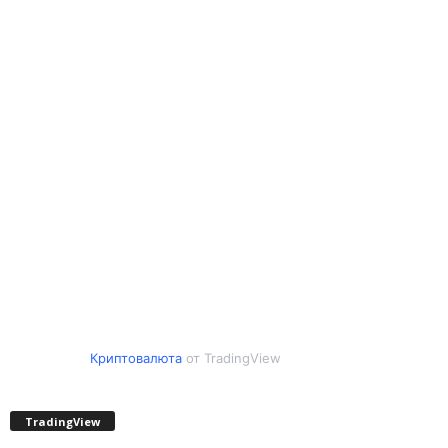
Криптовалюта
от TradingView
TradingView