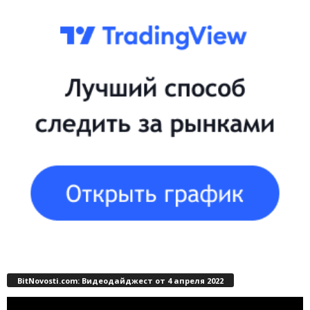
BitNovosti.com: Видеодайджест от 4 апреля 2022