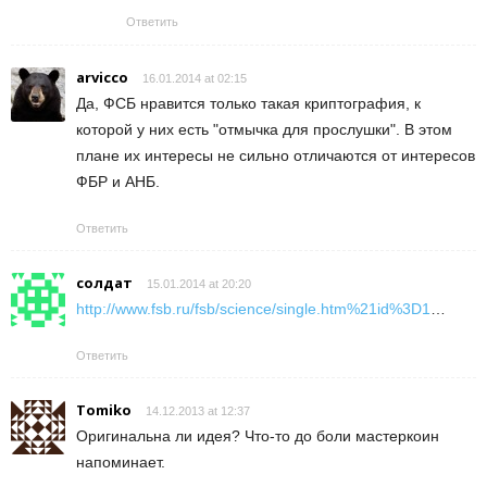
Ответить
arvicco
16.01.2014 at 02:15
Да, ФСБ нравится только такая криптография, к
которой у них есть "отмычка для прослушки". В этом
плане их интересы не сильно отличаются от интересов
ФБР и АНБ.
Ответить
cолдат
15.01.2014 at 20:20
http://www.fsb.ru/fsb/science/single.htm%21id%3D1
…
Ответить
Tomiko
14.12.2013 at 12:37
Оригинальна ли идея? Что-то до боли мастеркоин
напоминает.