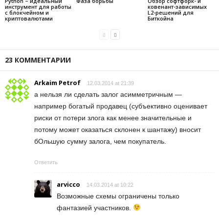
Python – идеальный
Фаза борьбы
Обзор софтфорк- и
инструмент для работы
ковенант-зависимых
с блокчейном и
L2-решений для
криптовалютами
Биткойна
23 КОММЕНТАРИИ
Arkaim Petrof
12.03.2014 at 21:39
а нельзя ли сделать залог асимметричным —
например богатый продавец (субъективно оценивает
риски от потери злога как менее значительные и
потому может оказаться склонен к шантажу) вносит
бОльшую сумму залога, чем покупатель.
Ответить
arvicco
14.03.2014 at 10:22
Возможные схемы ограничены только
фантазией участников.