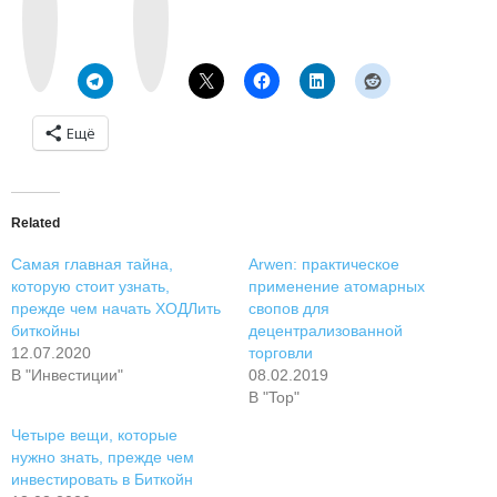
n
t
t
a
a
g
k
r
t
a
e
m
Ещё
Related
Самая главная тайна,
Arwen: практическое
которую стоит узнать,
применение атомарных
прежде чем начать ХОДЛить
свопов для
биткойны
децентрализованной
12.07.2020
торговли
В "Инвестиции"
08.02.2019
В "Top"
Четыре вещи, которые
нужно знать, прежде чем
инвестировать в Биткойн