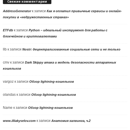
Свежие комментарии
к записи
AddressGenerator
Как я оплатил привычные сервисы и онлайн-
покупки в «недружественных странах»
к записи
ETFdb
Python – идеальный инструмент для работы с
блокчейном и криптовалютами
llb
к записи
Nostr: децентрализованные социальные сети и не только
cmv
к записи
Dark Skippy атака и модель безопасности аппаратных
кошельков
vargoz
к записи
Обзор lightning-кошельков
olandas
к записи
Обзор lightning-кошельков
Name
к записи
Обзор lightning-кошельков
к записи
www.illiakyselov.com
Анатомия халвинга, ч.2