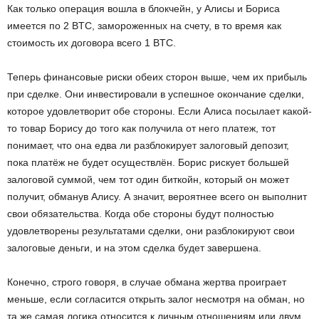
Как только операция вошла в блокчейн, у Алисы и Бориса
имеется по 2 BTC, замороженных на счету, в то время как
стоимость их договора всего 1 BTC.
Теперь финансовые риски обеих сторон выше, чем их прибыль
при сделке. Они инвестировали в успешное окончание сделки,
которое удовлетворит обе стороны. Если Алиса посылает какой-
то товар Борису до того как получила от него платеж, тот
понимает, что она едва ли разблокирует залоговый депозит,
пока платёж не будет осуществлён. Борис рискует большей
залоговой суммой, чем тот один биткойн, который он может
получит, обманув Алису. А значит, вероятнее всего он выполнит
свои обязательства. Когда обе стороны будут полностью
удовлетворены результатами сделки, они разблокируют свои
залоговые деньги, и на этом сделка будет завершена.
Конечно, строго говоря, в случае обмана жертва проиграет
меньше, если согласится открыть залог несмотря на обман, но
та же самая логика относится к личным отношениям или двум