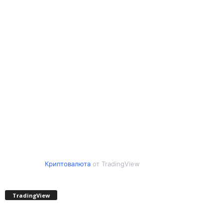
Криптовалюта
от TradingView
TradingView