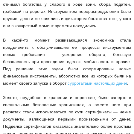
отнимал богатства у слабого в ходе войн, сбора податей,
грабежей на дорогах. Инструментом перераспределения было
оружие, деньги же являлись индикатором богатства того, у кого
они в конкретный момент времени находились.
В какой-то момент развивающаяся экономика стала
предъявлять к обслуживавшим ее процессы инструментам
новые требования — ускорение оборота, большую
безопасность при проведении сделок, мобильность и прочие.
Под решение этих задач были сформированы новые
финансовые инструменты, абсолютно все из которых были на
момент своего запуска в оборот
суррогатами настоящих денег
.
Золото, неудобное в хранении и перевозке, было заперто в
специальных безопасных хранилищах, а вместо него при
расчетах стали использоваться по сути сертификаты — некие
документы, являющиеся первыми производными от денег.
Подделка сертификатов оказалась значительно более простым
делом, нежели подделка золотых монет и слитков, и началась