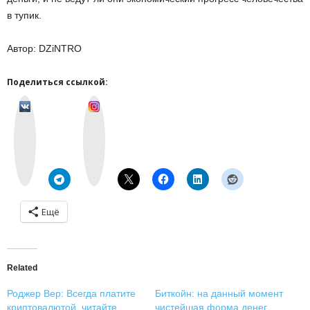
в тупик.
Автор: DZiNTRO
Поделиться ссылкой:
v
I
k
n
o
s
n
t
t
a
a
g
k
r
t
a
e
m
Ещё
Related
Роджер Вер: Всегда платите
Биткойн: на данный момент
криптовалютой, читайте
чистейшая форма денег