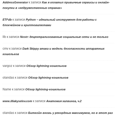
к записи
AddressGenerator
Как я оплатил привычные сервисы и онлайн-
покупки в «недружественных странах»
к записи
ETFdb
Python – идеальный инструмент для работы с
блокчейном и криптовалютами
llb
к записи
Nostr: децентрализованные социальные сети и не только
cmv
к записи
Dark Skippy атака и модель безопасности аппаратных
кошельков
vargoz
к записи
Обзор lightning-кошельков
olandas
к записи
Обзор lightning-кошельков
Name
к записи
Обзор lightning-кошельков
к записи
www.illiakyselov.com
Анатомия халвинга, ч.2
olandas
к записи
Биткойн вновь у рекордных максимумов, но в этот раз