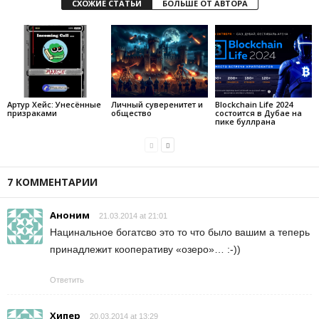
СХОЖИЕ СТАТЬИ
БОЛЬШЕ ОТ АВТОРА
Артур Хейс: Унесённые
Личный суверенитет и
Blockchain Life 2024
призраками
общество
состоится в Дубае на
пике буллрана
7 КОММЕНТАРИИ
Аноним
21.03.2014 at 21:01
Нацинальное богатсво это то что было вашим а теперь
принадлежит кооперативу «озеро»… :-))
Ответить
Хипер
20.03.2014 at 13:29