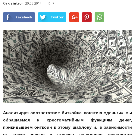
От
dzintro
-
20.03.2014
7
Facebook
Twitter
Анализируя соответствие биткойна понятию «деньги» мы
обращаемся к хрестоматийным функциям денег,
прикидываем биткойн к этому шаблону и, в зависимости
от точки зрения и степени понимания технологии