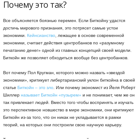
Почему это так?
Все объясняется боязнью перемен. Если Биткойну удастся
достичь мирового признания, это потрясет самые устои
экономики.
Кейнсианство
, лежащее в основе современной
экономики, считает действия центробанков по «разумному
печатанию денег» одной из главных концепций своей модели.
Биткойн же позволяет обходиться вообще без центробанков.
Вот почему Пол Кругман, которого можно назвать «звездой
экономики», критикует либертарианский уклон биткойна в своей
статье
Биткойн – это зло
. Или почему экономист из Йеля Роберт
Шиллер
называет Биткойн «пузырем»
и не понимает, чем же он
так привлекает людей. Вместо того чтобы воспринять и изучать
это перспективное новшество в мире экономики, они критикуют
Биткойн из-за того, что он никак не укладывается в рамки
теорий, на которых они построили свою научную карьеру.