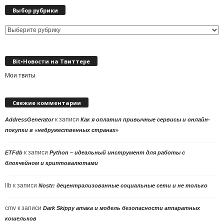
Выбор рубрики
Выбор
рубрики
Bit•Новости на Твиттере
Мои твиты
Свежие комментарии
к записи
AddressGenerator
Как я оплатил привычные сервисы и онлайн-
покупки в «недружественных странах»
к записи
ETFdb
Python – идеальный инструмент для работы с
блокчейном и криптовалютами
llb
к записи
Nostr: децентрализованные социальные сети и не только
cmv
к записи
Dark Skippy атака и модель безопасности аппаратных
кошельков