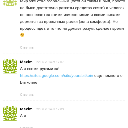
Мир уже стал глобальным (хотя он таким и был, просто
не были достаточно развиты средства связи) а человек
не поспевает за этими изменениями и всеми силами
держится за привычные рамки (зона комфорта). Но
процесс идет, и то что не делает разум, сделает время
Ответить
Maxim
22.06.2014 at 17:07
А я всеми руками за!
https://sites.google.com/site/yoursbitkoin
еще немного о
Биткоине.
Ответить
Maxim
22.06.2014 at 17:03
А я
Ответить