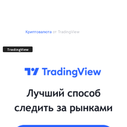
Криптовалюта
от TradingView
TradingView