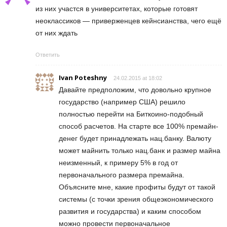
из них участся в университетах, которые готовят
неоклассиков — приверженцев кейнсианства, чего ещё
от них ждать
Ответить
Ivan Poteshny
24.02.2015 at 18:02
Давайте предположим, что довольно крупное
государство (например США) решило
полностью перейти на Биткоино-подобный
способ расчетов. На старте все 100% премайн-
денег будет принадлежать нац.банку. Валюту
может майнить только нац.банк и размер майна
неизменный, к примеру 5% в год от
первоначального размера премайна.
Объясните мне, какие профиты будут от такой
системы (с точки зрения общеэкономического
развития и государства) и каким способом
можно провести первоначальное