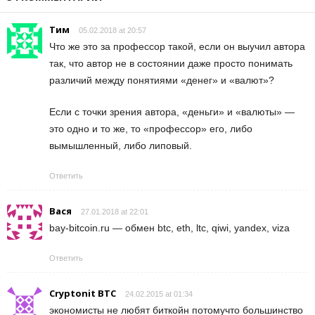
Тим
05.02.2018 at 20:57
Что же это за профессор такой, если он выучил автора
так, что автор не в состоянии даже просто понимать
различий между понятиями «денег» и «валют»?
Если с точки зрения автора, «деньги» и «валюты» —
это одно и то же, то «профессор» его, либо
вымышленный, либо липовый.
Ответить
Вася
27.01.2018 at 22:01
bay-bitcoin.ru — обмен btc, eth, ltc, qiwi, yandex, viza
Ответить
Cryptonit BTC
24.02.2015 at 01:34
экономисты не любят биткойн потомучто большинство