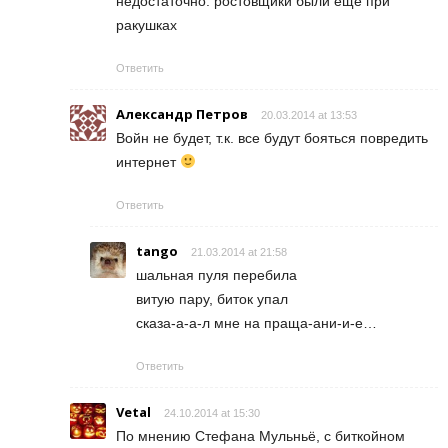
недостаточно: ростовщики были еще при
ракушках
Ответить
Александр Петров
20.03.2014 at 13:53
Войн не будет, т.к. все будут бояться повредить
интернет
Ответить
tango
21.03.2014 at 21:58
шальная пуля перебила
витую пару, биток упал
сказа-а-а-л мне на праща-ани-и-е…
Ответить
Vetal
24.10.2014 at 15:30
По мнению Стефана Мульньё, с биткойном