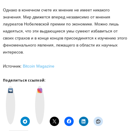
Однако в конечном счете их мнение не имеет никакого
значения. Мир движется вперед независимо от мнения
лауреатов Нобелевской премии по экономике. Можно лишь
надеяться, что эти выдающиеся умы сумеют избавиться от
своих страхов и в конце концов присоединятся к изучению этого
феноменального явления, лежащего в области их научных
интересов.
Источник:
Bitcoin Magazine
Поделиться ссылкой:
v
I
k
n
o
s
n
t
t
a
a
g
k
r
t
a
e
m