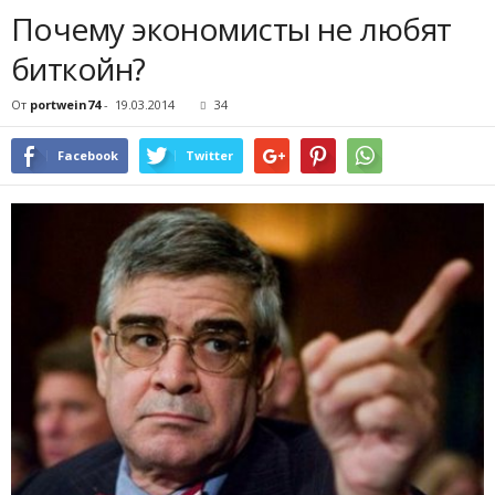
Почему экономисты не любят
биткойн?
От
portwein74
-
19.03.2014
34
Facebook
Twitter