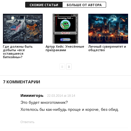
СХОЖИЕ СТАТЬИ
БОЛЬШЕ ОТ АВТОРА
Где должны быть
Артур Хейс: Унесённые
Личный суверенитет и
добыты «все
призраками
общество
оставшиеся
биткойны»?
7 КОММЕНТАРИИ
Ииииигорь
22.03.2014 at 18:14
Это будет многотомник?
Хотелось бы как-нибудь проще и короче, без обид.
Ответить