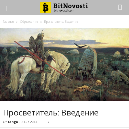
Главная
Образование
Просветитель: Введение
Просветитель: Введение
От
tango
-
21.03.2014
7