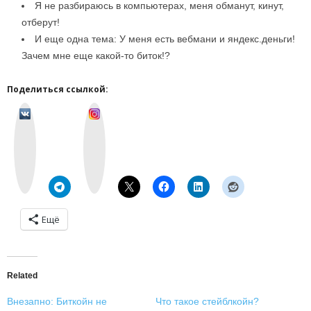
Я не разбираюсь в компьютерах, меня обманут, кинут,
отберут!
И еще одна тема: У меня есть вебмани и яндекс.деньги!
Зачем мне еще какой-то биток!?
Поделиться ссылкой:
v
I
k
n
o
s
n
t
t
a
a
g
k
r
t
a
e
m
Ещё
Related
Внезапно: Биткойн не
Что такое стейблкойн?