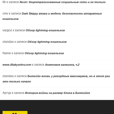
llb
к записи
Nostr: децентрализованные социальные сети и не только
cmv
к записи
Dark Skippy атака и модель безопасности аппаратных
кошельков
vargoz
к записи
Обзор lightning-кошельков
olandas
к записи
Обзор lightning-кошельков
Name
к записи
Обзор lightning-кошельков
к записи
www.illiakyselov.com
Анатомия халвинга, ч.2
olandas
к записи
Биткойн вновь у рекордных максимумов, но в этот раз
это только начало
Артур
к записи
История войны за размер блока в Биткойне