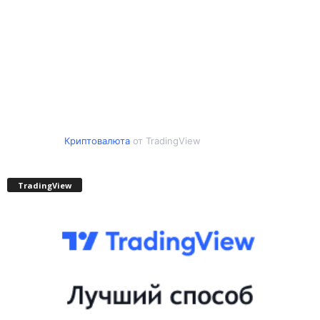
Криптовалюта
от TradingView
TradingView