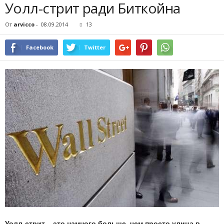
Уолл-стрит ради Биткойна
От
arvicco
-
08.09.2014
13
Facebook
Twitter
Уолл-стрит – это намного больше, чем просто улица в