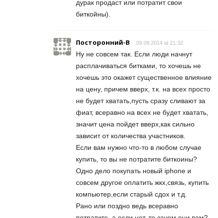
дурак продаст или потратит свои
биткойны).
Посторонний-В
09.09.2014 at 21:32
Ну не совсем так. Если люди начнут
расплачиваться битками, то хочешь не
хочешь это окажет существенное влияние
на цену, причем вверх, т.к. на всех просто
не будет хватать,пусть сразу сливают за
фиат, всеравно на всех не будет хватать,
значит цена пойдет вверх,как сильно
зависит от количества участников.
Если вам нужно что-то в любом случае
купить, то вы не потратите биткоины?
Одно дело покупать новый iphone и
совсем другое оплатить жкх,связь, купить
компьютер,если старый сдох и т.д.
Рано или поздно ведь всеравно
потратите, а если нет, то зачем они вам?