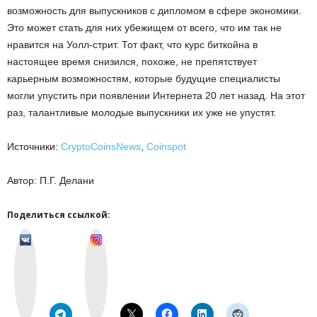
возможность для выпускников с дипломом в сфере экономики.
Это может стать для них убежищем от всего, что им так не
нравится на Уолл-стрит. Тот факт, что курс биткойна в
настоящее время снизился, похоже, не препятствует
карьерным возможностям, которые будущие специалисты
могли упустить при появлении Интернета 20 лет назад. На этот
раз, талантливые молодые выпускники их уже не упустят.
Источники:
CryptoCoinsNews
,
Coinspot
Автор: П.Г. Делани
Поделиться ссылкой:
v
I
k
n
o
s
n
t
t
a
a
g
k
r
t
a
e
m