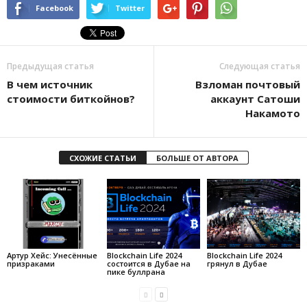
Facebook
Twitter
Предыдущая статья
Следующая статья
В чем источник
Взломан почтовый
стоимости биткойнов?
аккаунт Сатоши
Накамото
СХОЖИЕ СТАТЬИ
БОЛЬШЕ ОТ АВТОРА
Артур Хейс: Унесённые
Blockchain Life 2024
Blockchain Life 2024
призраками
состоится в Дубае на
грянул в Дубае
пике буллрана