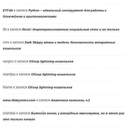
к записи
ETFdb
Python – идеальный инструмент для работы с
блокчейном и криптовалютами
llb
к записи
Nostr: децентрализованные социальные сети и не только
cmv
к записи
Dark Skippy атака и модель безопасности аппаратных
кошельков
vargoz
к записи
Обзор lightning-кошельков
olandas
к записи
Обзор lightning-кошельков
Name
к записи
Обзор lightning-кошельков
к записи
www.illiakyselov.com
Анатомия халвинга, ч.2
olandas
к записи
Биткойн вновь у рекордных максимумов, но в этот раз
это только начало