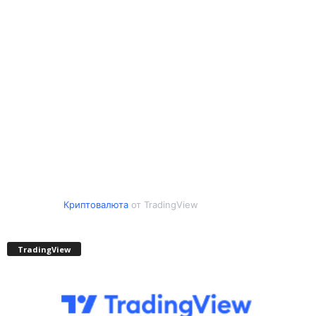
Криптовалюта
от TradingView
TradingView