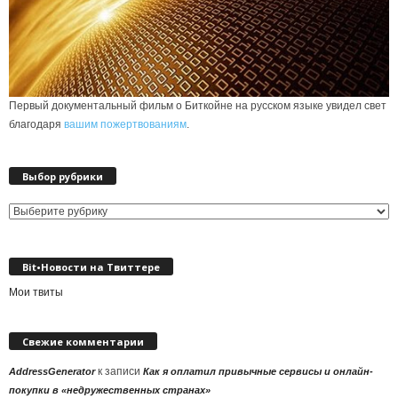
Первый документальный фильм о Биткойне на русском языке увидел свет
благодаря
вашим пожертвованиям
.
Выбор рубрики
Выбор
рубрики
Bit•Новости на Твиттере
Мои твиты
Свежие комментарии
к записи
AddressGenerator
Как я оплатил привычные сервисы и онлайн-
покупки в «недружественных странах»