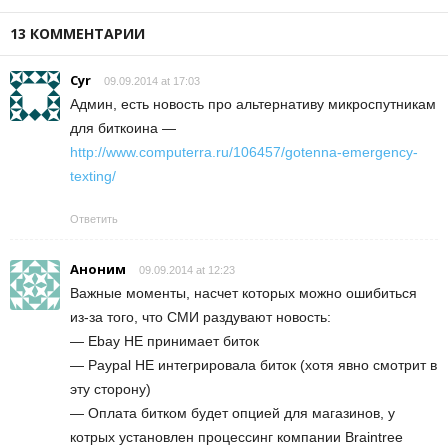
13 КОММЕНТАРИИ
Cyr
09.09.2014 at 17:03
Админ, есть новость про альтернативу микроспутникам
для биткоина —
http://www.computerra.ru/106457/gotenna-emergency-
texting/
Ответить
Аноним
09.09.2014 at 12:23
Важные моменты, насчет которых можно ошибиться
из-за того, что СМИ раздувают новость:
— Ebay НЕ принимает биток
— Paypal НЕ интегрировала биток (хотя явно смотрит в
эту сторону)
— Оплата битком будет опцией для магазинов, у
котрых установлен процессинг компании Braintree