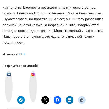
Как пояснил Bloomberg президент аналитического центра
Strategic Energy and Economic Research Майкл Линч, который
изучает отрасль на протяжении 37 лет, в 1986 году разразился
большой ценовой кризис на нефтяном рынке, который стал
неожиданностью для отрасли: «Много компаний ушло с рынка.
Надо просто это помнить, это часть генетической памяти
нефтяников».
Источник:
РБК
Поделиться ссылкой:
v
I
k
n
o
s
n
t
t
a
a
g
k
r
t
a
e
m