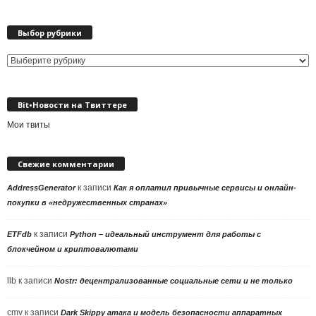
Выбор рубрики
Выбор
рубрики
Bit•Новости на Твиттере
Мои твиты
Свежие комментарии
к записи
AddressGenerator
Как я оплатил привычные сервисы и онлайн-
покупки в «недружественных странах»
к записи
ETFdb
Python – идеальный инструмент для работы с
блокчейном и криптовалютами
llb
к записи
Nostr: децентрализованные социальные сети и не только
cmv
к записи
Dark Skippy атака и модель безопасности аппаратных