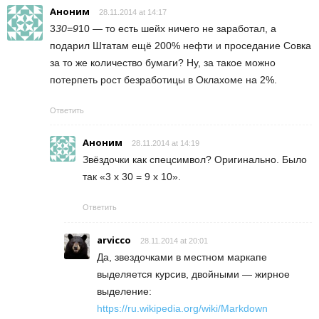
Аноним
28.11.2014 at 14:17
3
30=9
10 — то есть шейх ничего не заработал, а
подарил Штатам ещё 200% нефти и проседание Совка
за то же количество бумаги? Ну, за такое можно
потерпеть рост безработицы в Оклахоме на 2%.
Ответить
Аноним
28.11.2014 at 14:19
Звёздочки как спецсимвол? Оригинально. Было
так «3 x 30 = 9 x 10».
Ответить
arvicco
28.11.2014 at 20:01
Да, звездочками в местном маркапе
выделяется курсив, двойными — жирное
выделение:
https://ru.wikipedia.org/wiki/Markdown