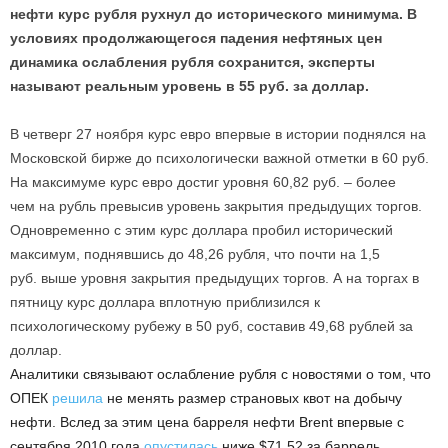
нефти курс рубля рухнул до исторического минимума. В
условиях продолжающегося падения нефтяных цен
динамика ослабления рубля сохранится, эксперты
называют реальным уровень в 55 руб. за доллар.
В четверг 27 ноября курс евро впервые в истории поднялся на
Московской бирже до психологически важной отметки в 60 руб.
На максимуме курс евро достиг уровня 60,82 руб. – более
чем на рубль превысив уровень закрытия предыдущих торгов.
Одновременно с этим курс доллара пробил исторический
максимум, поднявшись до 48,26 рубля, что почти на 1,5
руб. выше уровня закрытия предыдущих торгов. А на торгах в
пятницу курс доллара вплотную приблизился к
психологическому рубежу в 50 руб, составив 49,68 рублей за
доллар.
Аналитики связывают ослабление рубля с новостями о том, что
ОПЕК
решила
не менять размер страновых квот на добычу
нефти. Вслед за этим цена барреля нефти Brent впервые с
сентября 2010 года
опустилась
ниже $71,52 за баррель.