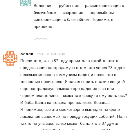
Волнения — рубильник — рассинхронизация с
блокчейном — свержение — перевыборы —
синхронизация с блокчейном. Терпимо, в
принципе.
Ответить
ололо
28.11.2014 at 14:48
После того, как в 87 году прочитал в какой то газете
предсказания настрадамуса о том, что через 73 года и
несклько месяцев коммунизм падет, и позже это с
точностью произошло. Я начал верить в такие вещи. А
еще настрадамус намекал про падение сша при
черном властелине… скока там сроку то ему осталось?
И баба Ванга ванговала про великого Вована…
Я понимаю, все это смехотворно выглядит на фоне
ликования свидомых по поводу текущих событий. Но, я
так то не унываю, всяко может быть, кто в 87 думал