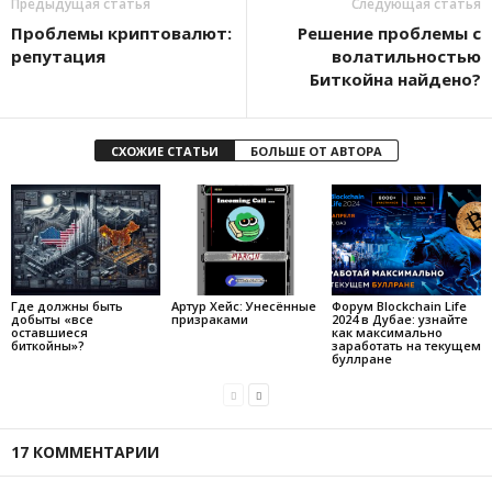
Предыдущая статья
Следующая статья
Проблемы криптовалют:
Решение проблемы с
репутация
волатильностью
Биткойна найдено?
СХОЖИЕ СТАТЬИ
БОЛЬШЕ ОТ АВТОРА
Где должны быть
Артур Хейс: Унесённые
Форум Blockchain Life
добыты «все
призраками
2024 в Дубае: узнайте
оставшиеся
как максимально
биткойны»?
заработать на текущем
буллране
17 КОММЕНТАРИИ