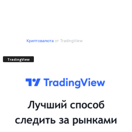
Криптовалюта
от TradingView
TradingView