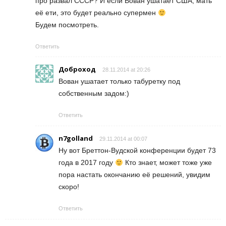
про развал СССР? И если Вован ушатает США, мать
её ети, это будет реально супермен
Будем посмотреть.
Ответить
Доброход
28.11.2014 at 20:26
Вован ушатает только табуретку под
собственным задом:)
Ответить
n7golland
29.11.2014 at 00:07
Ну вот Бреттон-Вудской конференции будет 73
года в 2017 году
Кто знает, может тоже уже
пора настать окончанию её решений, увидим
скоро!
Ответить