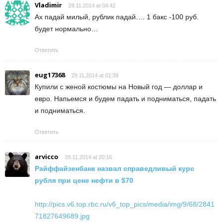
Vladimir
29.11.2014 at 04:42
Ах падай милый, рублик падай…. 1 бакс -100 руб.
будет нормально…
Ответить
eug17368
29.11.2014 at 01:39
Купили с женой костюмы на Новый год — доллар и
евро. Напьемся и будем падать и подниматься, падать
и подниматься.
Ответить
arvicco
28.11.2014 at 20:16
Райффайзенбанк назвал справедливый курс
рубля при цене нефти в $70
http://pics.v6.top.rbc.ru/v6_top_pics/media/img/9/68/2841
71827649689.jpg