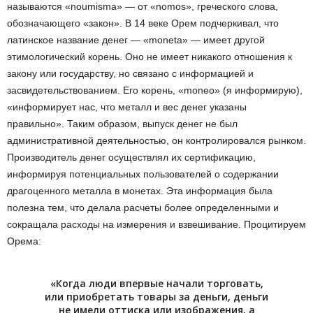
называются «noumisma» — от «nomos», греческого слова,
обозначающего «закон». В 14 веке Орем подчеркивал, что
латинское название денег — «moneta» — имеет другой
этимологический корень. Оно не имеет никакого отношения к
закону или государству, но связано с информацией и
засвидетельствованием. Его корень, «moneo» (я информирую),
«информирует нас, что металл и вес денег указаны
правильно». Таким образом, выпуск денег не был
административной деятельностью, он контролировался рынком.
Производитель денег осуществлял их сертификацию,
информируя потенциальных пользователей о содержании
драгоценного металла в монетах. Эта информация была
полезна тем, что делала расчеты более определенными и
сокращала расходы на измерения и взвешивание. Процитируем
Орема:
«Когда люди впервые начали торговать,
или приобретать товары за деньги, деньги
не имели оттиска или изображения, а