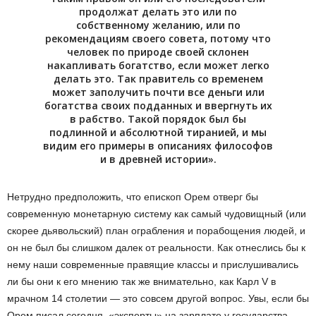
продолжат делать это или по
собственному желанию, или по
рекомендациям своего совета, потому что
человек по природе своей склонен
накапливать богатство, если может легко
делать это. Так правитель со временем
может заполучить почти все деньги или
богатства своих подданных и ввергнуть их
в рабство. Такой порядок был бы
подлинной и абсолютной тиранией, и мы
видим его примеры в описаниях философов
и в древней истории».
Нетрудно предположить, что епископ Орем отверг бы
современную монетарную систему как самый чудовищный (или
скорее дьявольский) план ограбления и порабощения людей, и
он не был бы слишком далек от реальности. Как отнеслись бы к
нему наши современные правящие классы и прислушивались
ли бы они к его мнению так же внимательно, как Карл V в
мрачном 14 столетии — это совсем другой вопрос. Увы, если бы
Орем писал сегодня, «эксперты» на зарплате у государства,