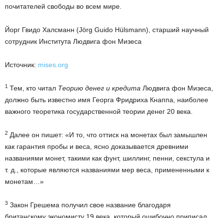
почитателей свободы во всем мире.
Йорг Гвидо Халсманн (Jörg Guido Hülsmann), старший научный
сотрудник Института Людвига фон Мизеса
Источник:
mises.org
1
Тем, кто читал
Теорию денег и кредита
Людвига фон Мизеса,
должно быть известно имя Георга Фридриха Кнаппа, наиболее
важного теоретика государственной теории денег 20 века.
2
Далее он пишет: «И то, что оттиск на монетах был замышлен
как гарантия пробы и веса, ясно доказывается древними
названиями монет, такими как фунт, шиллинг, пенни, секстула и
т. д., которые являются названиями мер веса, примененными к
монетам…»
3
Закон Грешема получил свое название благодаря
британскому экономисту 19 века, который ошибочно приписал