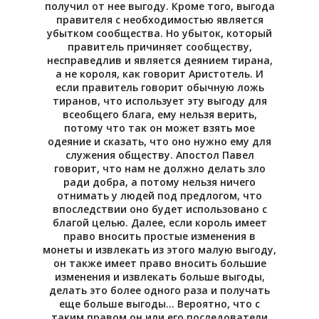
получил от нее выгоду. Кроме того, выгода
правителя с необходимостью является
убытком сообщества. Но убыток, который
правитель причиняет сообществу,
несправедлив и является деянием тирана,
а не короля, как говорит Аристотель. И
если правитель говорит обычную ложь
тиранов, что использует эту выгоду для
всеобщего блага, ему нельзя верить,
потому что так он может взять мое
одеяние и сказать, что оно нужно ему для
служения обществу. Апостол Павел
говорит, что нам не должно делать зло
ради добра, а потому нельзя ничего
отнимать у людей под предлогом, что
впоследствии оно будет использовано с
благой целью. Далее, если король имеет
право вносить простые изменения в
монеты и извлекать из этого малую выгоду,
он также имеет право вносить большие
изменения и извлекать больше выгоды,
делать это более одного раза и получать
еще больше выгоды… Вероятно, что с
таким правом он или его последователи