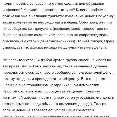
политическому вопросу: что можно сделать для обуздания
инфляции? Как можно предотвратить ее? Ключ к проблеме
подсказан уже в названии трактата: изменение денег. Поскольку
такие изменения не необходимы и вредны, Орем заявляет, что
их вообще нельзя допускать (введение монет нового типа не
было в его глазах изменением, если оно не сопровождалось
объявлением старых денег незаконными). Точнее говоря, Орем
утверждает, что
власть
никогда не должна изменять деньги.
Ни правительство, ни любая другая группа людей не имеет на
это права. Чтобы быть законными, такие изменения должны
проводиться с согласия всего сообщества пользователей денег,
потому что деньги принадлежат сообществу. В то же время
Орем не был сторонником неограниченной демократии.
Простое согласие всего сообщества не делает политику
легитимной автоматически (например, он утверждал, что деньги
нельзя изменять ради обычного получения дохода). Только
если изменение является
единственным
средством
разрешения
срочной чрезвычайной
ситуации, такой как атака