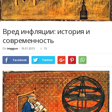
Вред инфляции: история и
современность
От
impgun
-
19.01.2015
15
Facebook
Twitter