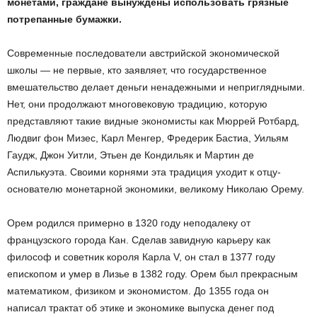
монетами, граждане вынуждены использовать грязные
потрепанные бумажки.
Современные последователи австрийской экономической
школы — не первые, кто заявляет, что государственное
вмешательство делает деньги ненадежными и неприглядными.
Нет, они продолжают многовековую традицию, которую
представляют такие видные экономисты как Мюррей Ротбард,
Людвиг фон Мизес, Карл Менгер, Фредерик Бастиа, Уильям
Гаудж, Джон Уитли, Этьен де Кондильяк и Мартин де
Аспилькуэта. Своими корнями эта традиция уходит к отцу-
основателю монетарной экономики, великому Николаю Орему.
Орем родился примерно в 1320 году неподалеку от
французского города Кан. Сделав завидную карьеру как
философ и советник короля Карла V, он стал в 1377 году
епископом и умер в Лизье в 1382 году. Орем был прекрасным
математиком, физиком и экономистом. До 1355 года он
написал трактат об этике и экономике выпуска денег под