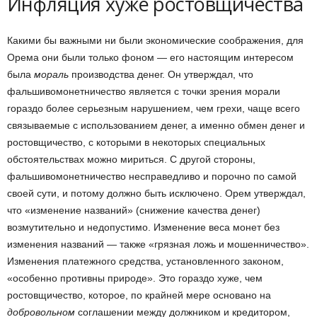
Инфляция хуже ростовщичества
Какими бы важными ни были экономические соображения, для
Орема они были только фоном — его настоящим интересом
была
мораль
производства денег. Он утверждал, что
фальшивомонетничество является с точки зрения морали
гораздо более серьезным нарушением, чем грехи, чаще всего
связываемые с использованием денег, а именно обмен денег и
ростовщичество, с которыми в некоторых специальных
обстоятельствах можно мириться. С другой стороны,
фальшивомонетничество несправедливо и порочно по самой
своей сути, и потому должно быть исключено. Орем утверждал,
что «изменение названий» (снижение качества денег)
возмутительно и недопустимо. Изменение веса монет без
изменения названий — также «грязная ложь и мошенничество».
Изменения платежного средства, установленного законом,
«особенно противны природе». Это гораздо хуже, чем
ростовщичество, которое, по крайней мере основано на
добровольном
соглашении между должником и кредитором,