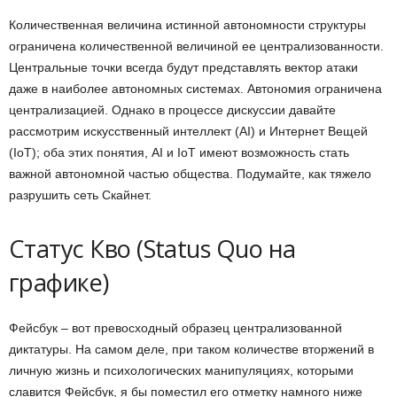
Количественная величина истинной автономности структуры
ограничена количественной величиной ее централизованности.
Центральные точки всегда будут представлять вектор атаки
даже в наиболее автономных системах. Автономия ограничена
централизацией. Однако в процессе дискуссии давайте
рассмотрим искусственный интеллект (
AI
) и Интернет Вещей
(IoT);
оба этих понятия,
AI
и
IoT
имеют возможность стать
важной автономной частью общества. Подумайте, как тяжело
разрушить сеть Скайнет.
Статус Кво
(Status Quo
на
графике
)
Фейсбук – вот превосходный образец централизованной
диктатуры. На самом деле, при таком количестве вторжений в
личную жизнь и психологических манипуляциях, которыми
славится Фейсбук, я бы поместил его отметку намного ниже