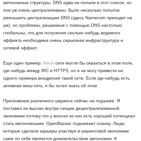
автономные структуры.
DNS
едва не попали в этот список, но
они уж
очень централизованы.
Было несколько попыток
уменьшить централизацию
DNS (
здесь
Namecoin
приходит на
ум), но проблемы, решаемые с помощью
DNS
настолько
глобальны, что для получения сколько-нибудь видимого
эффекта
необходима очень серьезная инфраструктура и
сетевой эффект.
Е
ще один пример:
Mesh
сети могли бы оказаться в этом поле,
где-нибудь между
IRC
и
HTTPS,
но я не могу привести ни
одного примера внедрения такой сети. Если где-нибудь есть
активная меш-сеть, я бы хотел знать об этом.
П
риложения различного шеринга
сейчас на подъеме
. Я
поставил их высоко внутри секции децентрализованной
экономики
потому что у многих из них есть хороший потенциал
стать автономными.
OpenBazaar
поднимает планку. Люди,
которые сделали карьеры участвуя в шеринговой экономике
сами по себе являются доказательством автономии.
К