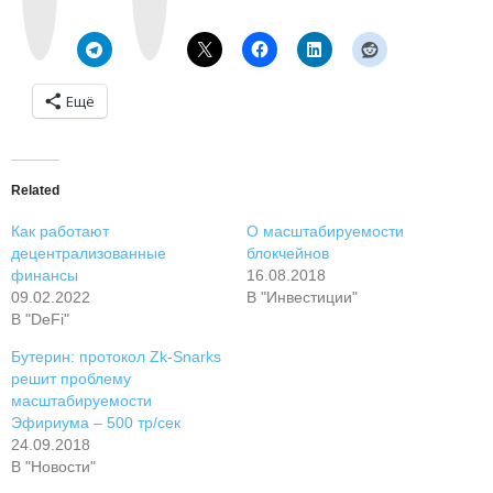
a
g
k
r
t
a
e
m
Ещё
Related
Как работают
О масштабируемости
децентрализованные
блокчейнов
финансы
16.08.2018
09.02.2022
В "Инвестиции"
В "DeFi"
Бутерин: протокол Zk-Snarks
решит проблему
масштабируемости
Эфириума – 500 тр/сек
24.09.2018
В "Новости"