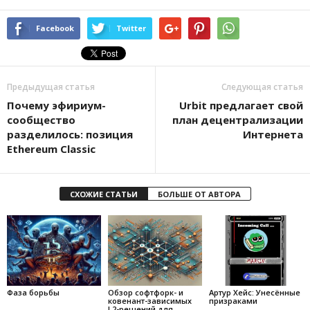
Facebook
Twitter
Предыдущая статья
Следующая статья
Почему эфириум-
Urbit предлагает свой
сообщество
план децентрализации
разделилось: позиция
Интернета
Ethereum Classic
СХОЖИЕ СТАТЬИ
БОЛЬШЕ ОТ АВТОРА
Фаза борьбы
Обзор софтфорк- и
Артур Хейс: Унесённые
ковенант-зависимых
призраками
L2-решений для