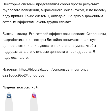
Некоторые системы представляют собой просто результат
группового поведения, выраженного консенсусом, и по целому
ряду причин. Такие системы, обладающие ярко выраженным
сетевым эффектом, очень трудно сломать.
Биткойн молод. Его сетевой эффект пока невелик. Сторонники,
разработчики и инвесторы Биткойна понимают реальную
ценность сети, и они в достаточной степени умны, чтобы
поддерживать его ключевые ценности в период роста. Я
надеюсь на это.
Источник: https://blog.sldx.com/consensus-in-currency-
e2216dcc95e2#.iunoqry5e
Поделиться ссылкой:
v
I
k
n
o
s
n
t
t
a