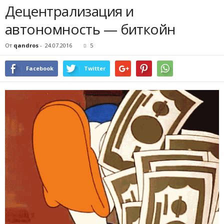
Децентрализация и
автономность — биткойн
От
qandros
-
24.07.2016
5
Facebook
Twitter