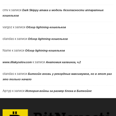
cmv
к записи
Dark Skippy атака и модель безопасности аппаратных
кошельков
vargoz
к записи
Обзор lightning-кошельков
olandas
к записи
Обзор lightning-кошельков
Name
к записи
Обзор lightning-кошельков
к записи
www.illiakyselov.com
Анатомия халвинга, ч.2
olandas
к записи
Биткойн вновь у рекордных максимумов, но в этот раз
это только начало
Артур
к записи
История войны за размер блока в Биткойне