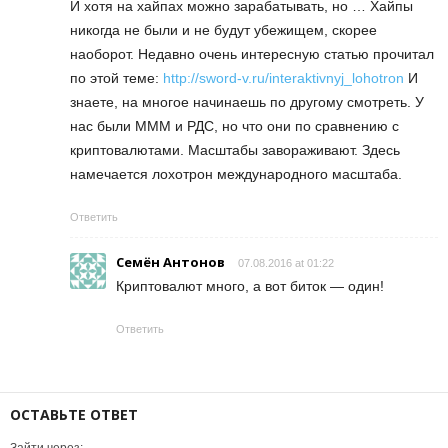
И хотя на хайпах можно зарабатывать, но … Хайпы
никогда не были и не будут убежищем, скорее
наоборот. Недавно очень интересную статью прочитал
по этой теме:
http://sword-v.ru/interaktivnyj_lohotron
И
знаете, на многое начинаешь по другому смотреть. У
нас были МММ и РДС, но что они по сравнению с
криптовалютами. Масштабы завораживают. Здесь
намечается лохотрон международного масштаба.
Ответить
Семён Антонов
07.08.2016 at 01:22
Криптовалют много, а вот биток — один!
Ответить
ОСТАВЬТЕ ОТВЕТ
Зайти через: