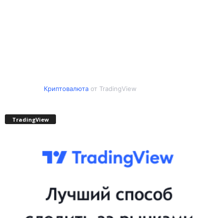
Криптовалюта
от TradingView
TradingView