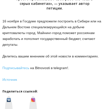
серых кабинетах», — указывает автор
петиции.
16 ноября в Госдуме предложили построить в Сибири или на
Дальнем Востоке специализирующийся на добыче
криптовалюты город. Майнинг-город поможет россиянам
заработать и пополнит государственный бюджет, считают
депутаты.
Делитесь вашим мнением об этой новости в комментариях.
Подписывайтесь
на Bitnovosti в telegram!.
Источник
Поделиться ссылкой:
v
I
k
n
o
s
n
t