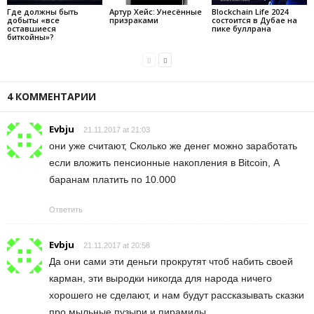
Где должны быть
Артур Хейс: Унесённые
Blockchain Life 2024
добыты «все
призраками
состоится в Дубае на
оставшиеся
пике буллрана
биткойны»?
4 КОММЕНТАРИИ
Evbju
21.11.2017 at 21:03
они уже считают, Сколько же денег можно заработать
если вложить пенсионные накопления в Bitcoin, А
баранам платить по 10.000
Ответить
Evbju
21.11.2017 at 20:58
Да они сами эти деньги прокрутят чтоб набить своей
карман, эти выродки никогда для народа ничего
хорошего не сделают, и нам будут рассказывать сказки
про мыльные пузыри и пирамиды.