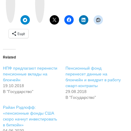
t
a
a
g
k
r
t
a
e
m
Ещё
Related
НПФ предлагают перенести
Пенсионный фонд
пенсионные вклады на
перенесет данные на
блокчейн
блокчейн и внедрит в работу
19.10.2018
смарт-контракты
В "Государство"
29.08.2018
В "Государство"
Райан Рэдлофф:
«пенсионные фонды США
скоро начнут инвестировать
в биткойн»
04.06.2020