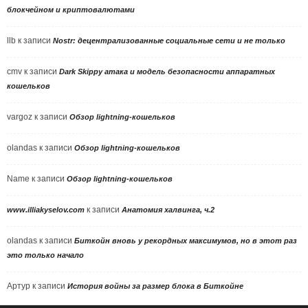
блокчейном и криптовалютами
llb
к записи
Nostr: децентрализованные социальные сети и не только
cmv
к записи
Dark Skippy атака и модель безопасности аппаратных
кошельков
vargoz
к записи
Обзор lightning-кошельков
olandas
к записи
Обзор lightning-кошельков
Name
к записи
Обзор lightning-кошельков
к записи
www.illiakyselov.com
Анатомия халвинга, ч.2
olandas
к записи
Биткойн вновь у рекордных максимумов, но в этот раз
это только начало
Артур
к записи
История войны за размер блока в Биткойне