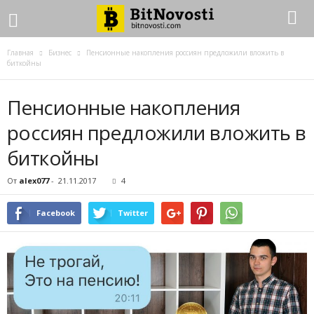
Главная
Бизнес
Пенсионные накопления россиян предложили вложить в
биткойны
Пенсионные накопления
россиян предложили вложить в
биткойны
От
alex077
-
21.11.2017
4
Facebook
Twitter