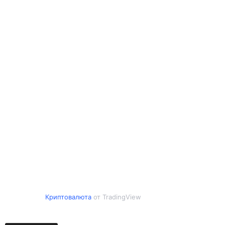
Криптовалюта
от TradingView