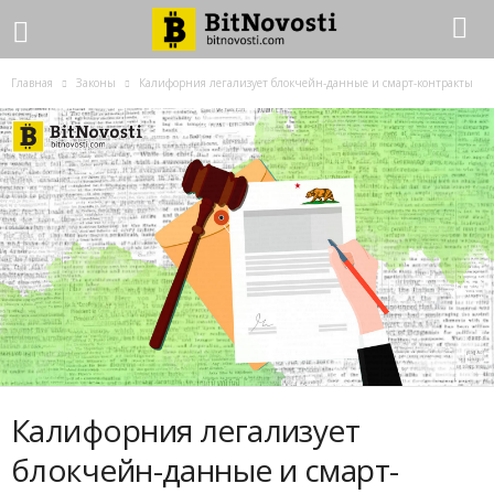
Главная
Законы
Калифорния легализует блокчейн-данные и смарт-контракты
Калифорния легализует
блокчейн-данные и смарт-