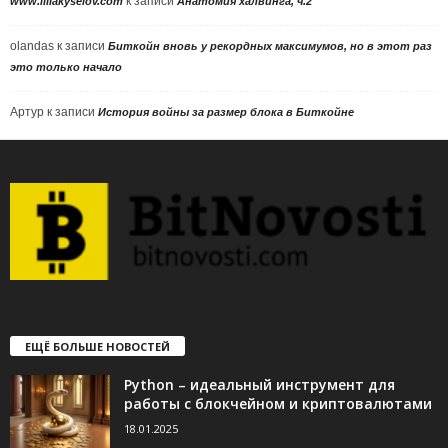
к записи
www.illiakyselov.com
Анатомия халвинга, ч.2
olandas
к записи
Биткойн вновь у рекордных максимумов, но в этот раз
это только начало
Артур
к записи
История войны за размер блока в Биткойне
ЕЩЁ БОЛЬШЕ НОВОСТЕЙ
Python – идеальный инструмент для
работы с блокчейном и криптовалютами
18.01.2025