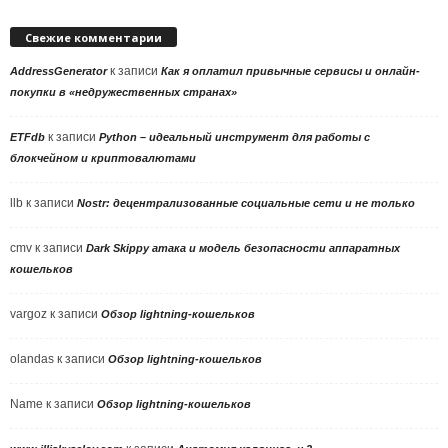
Свежие комментарии
к записи
AddressGenerator
Как я оплатил привычные сервисы и онлайн-
покупки в «недружественных странах»
к записи
ETFdb
Python – идеальный инструмент для работы с
блокчейном и криптовалютами
llb
к записи
Nostr: децентрализованные социальные сети и не только
cmv
к записи
Dark Skippy атака и модель безопасности аппаратных
кошельков
vargoz
к записи
Обзор lightning-кошельков
olandas
к записи
Обзор lightning-кошельков
Name
к записи
Обзор lightning-кошельков