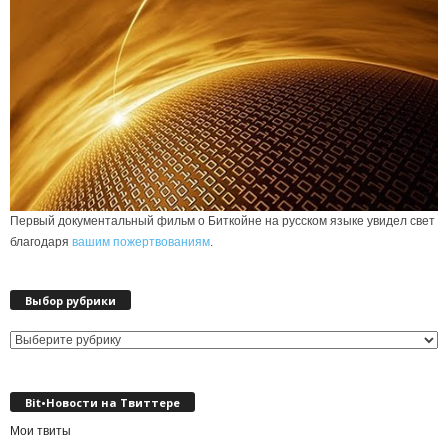
Первый документальный фильм о Биткойне на русском языке увидел свет
благодаря
вашим пожертвованиям
.
Выбор рубрики
Выбор
рубрики
Bit•Новости на Твиттере
Мои твиты