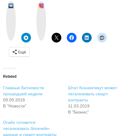
v
I
k
n
o
s
n
t
t
a
a
g
k
r
t
a
e
m
Ещё
Related
Главные Битновости
Штат Коннектикут может
прошедшей недели
легализовать смарт-
09.09.2018
контракты
В "Новости"
11.03.2019
В "Бизнес"
Огайо готовится
легализовать блокчейн-
данные и смарт-контракты