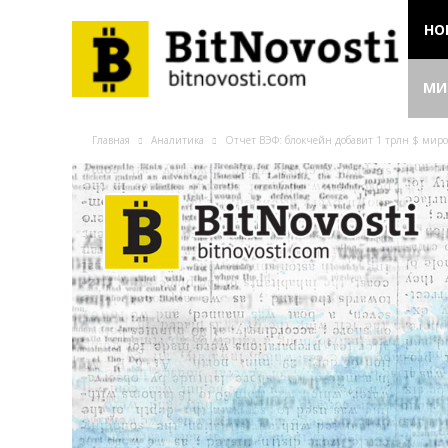
НО
МИ
Главная
Аналитика
Отчет ВЭФ: блокчейн добавит 1 трлн $ миро