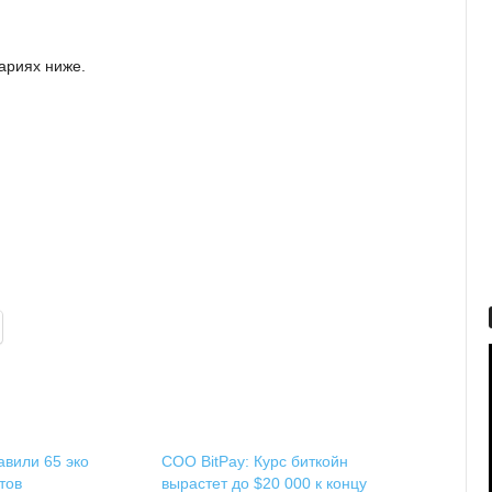
ариях ниже.
вили 65 эко
COO BitPay: Курс биткойн
тов
вырастет до $20 000 к концу