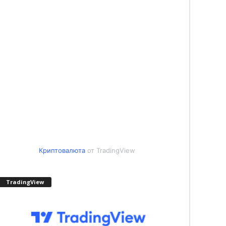
Криптовалюта
от TradingView
TradingView