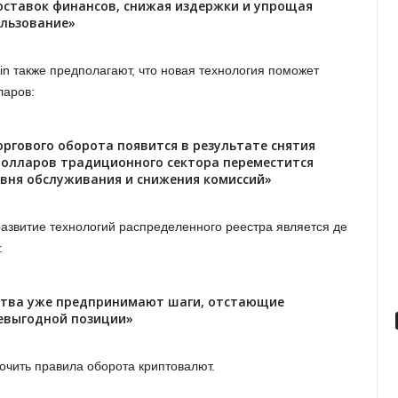
оставок финансов, снижая издержки и упрощая
льзование»
in также предполагают, что новая технология поможет
ларов:
оргового оборота появится в результате снятия
 долларов традиционного сектора переместится
овня обслуживания и снижения комиссий»
 развитие технологий распределенного реестра является де
:
ства уже предпринимают шаги, отстающие
невыгодной позиции»
очить правила оборота криптовалют.