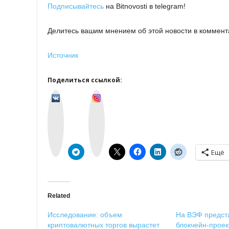
Подписывайтесь
на Bitnovosti в telegram!
Делитесь вашим мнением об этой новости в коммент
Источник
Поделиться ссылкой:
v
I
k
n
o
s
n
t
t
a
a
g
k
r
t
a
e
m
Ещё
Related
Исследование: объем
На ВЭФ предста
криптовалютных торгов вырастет
блокчейн-проек