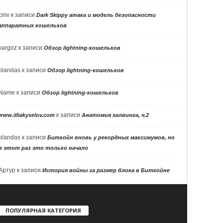
cmv
к записи
Dark Skippy атака и модель безопасности
аппаратных кошельков
vargoz
к записи
Обзор lightning-кошельков
olandas
к записи
Обзор lightning-кошельков
Name
к записи
Обзор lightning-кошельков
к записи
www.illiakyselov.com
Анатомия халвинга, ч.2
olandas
к записи
Биткойн вновь у рекордных максимумов, но
в этот раз это только начало
Артур
к записи
История войны за размер блока в Биткойне
ПОПУЛЯРНАЯ КАТЕГОРИЯ