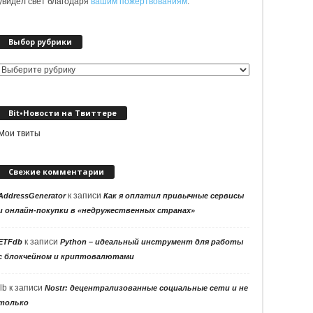
увидел свет благодаря
вашим пожертвованиям
.
Выбор рубрики
Выбор
рубрики
Bit•Новости на Твиттере
Мои твиты
Свежие комментарии
к записи
AddressGenerator
Как я оплатил привычные сервисы
и онлайн-покупки в «недружественных странах»
к записи
ETFdb
Python – идеальный инструмент для работы
с блокчейном и криптовалютами
llb
к записи
Nostr: децентрализованные социальные сети и не
только