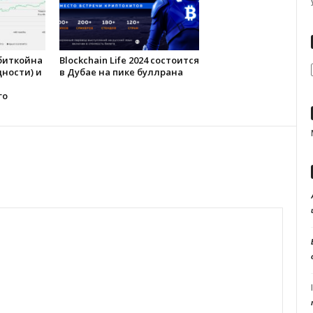
биткойна
Blockchain Life 2024 состоится
дности) и
в Дубае на пике буллрана
го