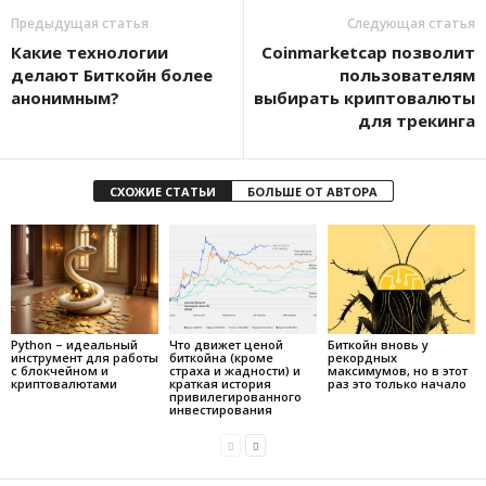
Предыдущая статья
Следующая статья
Какие технологии
Coinmarketcap позволит
делают Биткойн более
пользователям
анонимным?
выбирать криптовалюты
для трекинга
СХОЖИЕ СТАТЬИ
БОЛЬШЕ ОТ АВТОРА
Python – идеальный
Что движет ценой
Биткойн вновь у
инструмент для работы
биткойна (кроме
рекордных
с блокчейном и
страха и жадности) и
максимумов, но в этот
криптовалютами
краткая история
раз это только начало
привилегированного
инвестирования