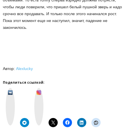
чтобы люди поверили, что пришел белый пушной зверь и надо
срочно все продавать. И только после этого начинался рост.
Пока этот момент еще не наступил, значит, падение не
закончилось.
Автор:
Alexlucky
Поделиться ссылкой:
v
I
k
n
o
s
n
t
t
a
a
g
k
r
t
a
e
m