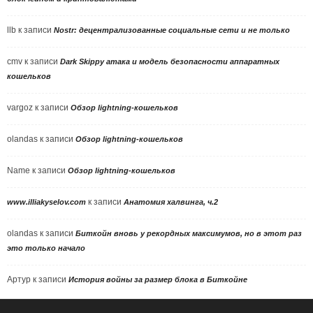
llb
к записи
Nostr: децентрализованные социальные сети и не только
cmv
к записи
Dark Skippy атака и модель безопасности аппаратных
кошельков
vargoz
к записи
Обзор lightning-кошельков
olandas
к записи
Обзор lightning-кошельков
Name
к записи
Обзор lightning-кошельков
к записи
www.illiakyselov.com
Анатомия халвинга, ч.2
olandas
к записи
Биткойн вновь у рекордных максимумов, но в этот раз
это только начало
Артур
к записи
История войны за размер блока в Биткойне