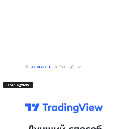
Криптовалюта
от TradingView
TradingView