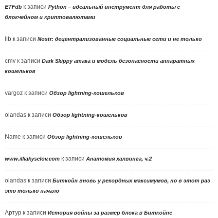
к записи
ETFdb
Python – идеальный инструмент для работы с
блокчейном и криптовалютами
llb
к записи
Nostr: децентрализованные социальные сети и не только
cmv
к записи
Dark Skippy атака и модель безопасности аппаратных
кошельков
vargoz
к записи
Обзор lightning-кошельков
olandas
к записи
Обзор lightning-кошельков
Name
к записи
Обзор lightning-кошельков
к записи
www.illiakyselov.com
Анатомия халвинга, ч.2
olandas
к записи
Биткойн вновь у рекордных максимумов, но в этот раз
это только начало
Артур
к записи
История войны за размер блока в Биткойне