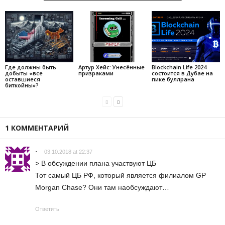
Где должны быть
Артур Хейс: Унесённые
Blockchain Life 2024
добыты «все
призраками
состоится в Дубае на
оставшиеся
пике буллрана
биткойны»?
1 КОММЕНТАРИЙ
-
03.10.2018 at 22:37
> В обсуждении плана участвуют ЦБ
Тот самый ЦБ РФ, который является филиалом GP
Morgan Chase? Они там наобсуждают…
Ответить