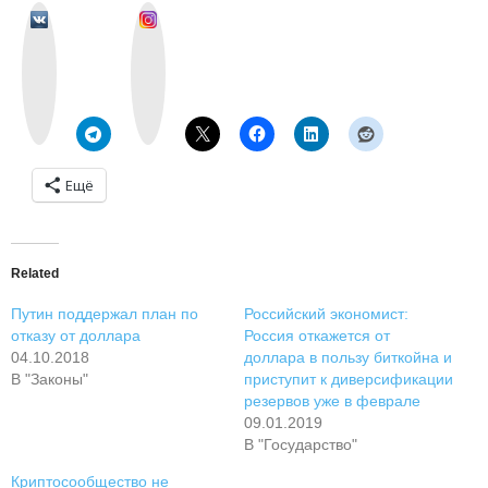
v
I
k
n
o
s
n
t
t
a
a
g
k
r
t
a
e
m
Ещё
Related
Путин поддержал план по
Российский экономист:
отказу от доллара
Россия откажется от
04.10.2018
доллара в пользу биткойна и
В "Законы"
приступит к диверсификации
резервов уже в феврале
09.01.2019
В "Государство"
Криптосообщество не