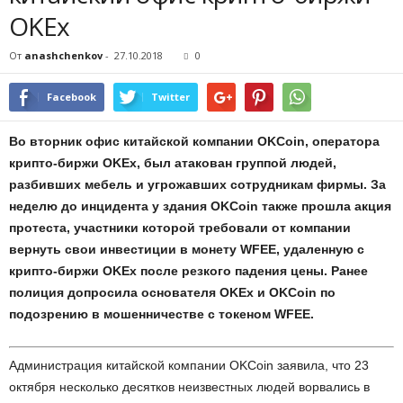
OKEx
От
anashchenkov
-
27.10.2018
0
Facebook
Twitter
Во вторник офис китайской компании OKCoin, оператора
крипто-биржи OKEx, был атакован группой людей,
разбивших мебель и угрожавших сотрудникам фирмы. За
неделю до инцидента у здания OKCoin также прошла акция
протеста, участники которой требовали от компании
вернуть свои инвестиции в монету WFEE, удаленную с
крипто-биржи OKEx после резкого падения цены. Ранее
полиция допросила основателя OKEx и OKCoin по
подозрению в мошенничестве с токеном WFEE.
Администрация китайской компании OKCoin заявила, что 23
октября несколько десятков неизвестных людей ворвались в