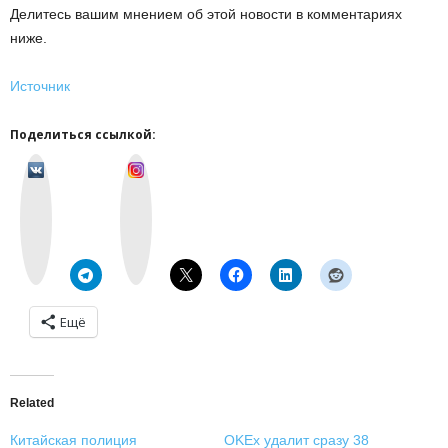
Делитесь вашим мнением об этой новости в комментариях
ниже.
Источник
Поделиться ссылкой:
v
I
k
n
o
s
n
t
t
a
a
g
k
r
t
a
e
m
Ещё
Related
Китайская полиция
OKEx удалит сразу 38