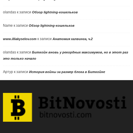
olandas
к записи
Обзор lightning-кошельков
Name
к записи
Обзор lightning-кошельков
к записи
www.illiakyselov.com
Анатомия халвинга, ч.2
olandas
к записи
Биткойн вновь у рекордных максимумов, но в этот раз
это только начало
Артур
к записи
История войны за размер блока в Биткойне