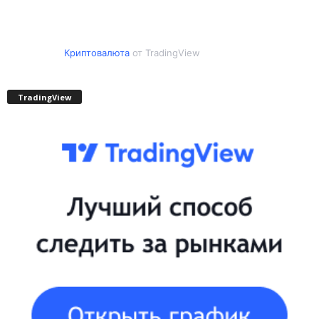
Криптовалюта
от TradingView
TradingView