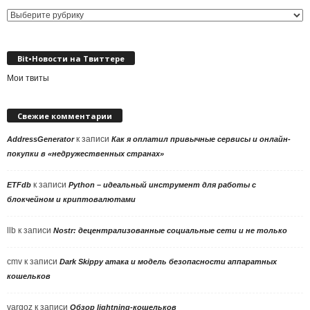
Выбор
рубрики
Bit•Новости на Твиттере
Мои твиты
Свежие комментарии
к записи
AddressGenerator
Как я оплатил привычные сервисы и онлайн-
покупки в «недружественных странах»
к записи
ETFdb
Python – идеальный инструмент для работы с
блокчейном и криптовалютами
llb
к записи
Nostr: децентрализованные социальные сети и не только
cmv
к записи
Dark Skippy атака и модель безопасности аппаратных
кошельков
vargoz
к записи
Обзор lightning-кошельков