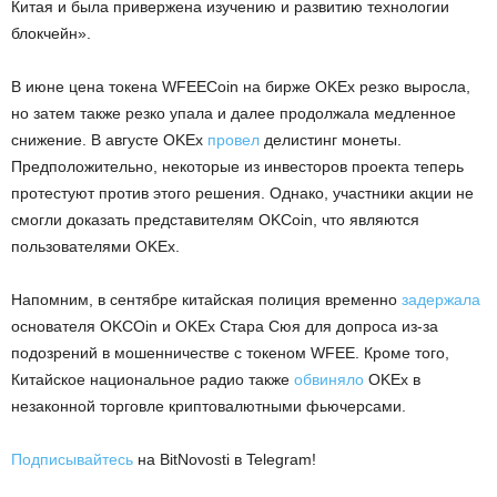
Китая и была привержена изучению и развитию технологии
блокчейн».
В июне цена токена WFEECoin на бирже OKEx резко выросла,
но затем также резко упала и далее продолжала медленное
снижение. В августе OKEx
провел
делистинг монеты.
Предположительно, некоторые из инвесторов проекта теперь
протестуют против этого решения. Однако, участники акции не
смогли доказать представителям OKCoin, что являются
пользователями OKEx.
Напомним, в сентябре китайская полиция временно
задержала
основателя OKCOin и OKEx Стара Сюя для допроса из-за
подозрений в мошенничестве с токеном WFEE. Кроме того,
Китайское национальное радио также
обвиняло
OKEx в
незаконной торговле криптовалютными фьючерсами.
Подписывайтесь
на BitNovosti в Telegram!