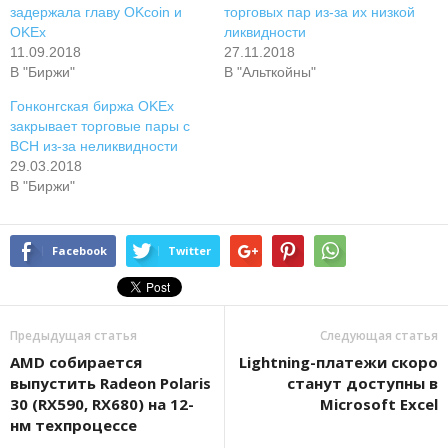
задержала главу OKcoin и
торговых пар из-за их низкой
OKEx
ликвидности
11.09.2018
27.11.2018
В "Биржи"
В "Альткойны"
Гонконгская биржа OKEx
закрывает торговые пары с
BCH из-за неликвидности
29.03.2018
В "Биржи"
Facebook
Twitter
Предыдущая статья
Следующая статья
AMD собирается
Lightning-платежи скоро
выпустить Radeon Polaris
станут доступны в
30 (RX590, RX680) на 12-
Microsoft Excel
нм техпроцессе