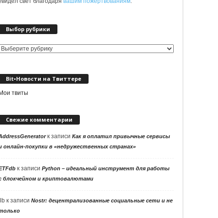
увидел свет благодаря
вашим пожертвованиям
.
Выбор рубрики
Выбор
рубрики
Bit•Новости на Твиттере
Мои твиты
Свежие комментарии
к записи
AddressGenerator
Как я оплатил привычные сервисы
и онлайн-покупки в «недружественных странах»
к записи
ETFdb
Python – идеальный инструмент для работы
с блокчейном и криптовалютами
llb
к записи
Nostr: децентрализованные социальные сети и не
только