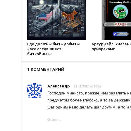
Где должны быть добыты
Артур Хейс: Унесё
«все оставшиеся
призраками
биткойны»?
1 КОММЕНТАРИЙ
Александр
29.11.2018 at 18:47
Господин министр, прежде чем заявлять н
предметом более глубоко, а то за державу
шаг одним надо делать шаг другим, а то и
Ответить