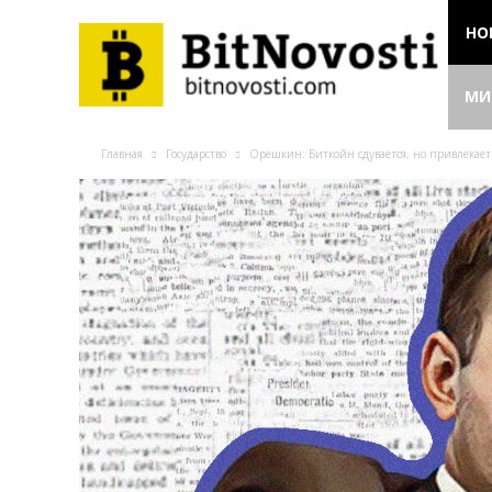
НО
МИ
Главная
Государство
Орешкин: Биткойн сдувается, но привлекае