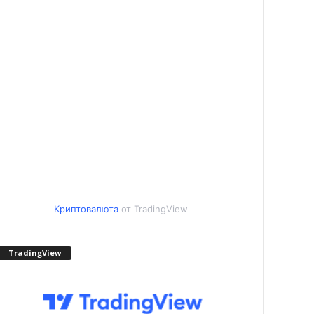
Криптовалюта
от TradingView
TradingView