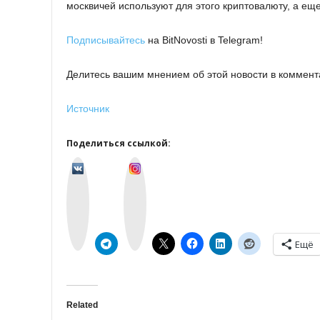
москвичей используют для этого криптовалюту, а ещ
Подписывайтесь
на BitNovosti в Telegram!
Делитесь вашим мнением об этой новости в коммент
Источник
Поделиться ссылкой:
v
I
k
n
o
s
n
t
t
a
a
g
k
r
t
a
e
m
Ещё
Related