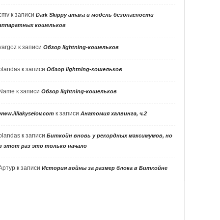
cmv
к записи
Dark Skippy атака и модель безопасности
аппаратных кошельков
vargoz
к записи
Обзор lightning-кошельков
olandas
к записи
Обзор lightning-кошельков
Name
к записи
Обзор lightning-кошельков
к записи
www.illiakyselov.com
Анатомия халвинга, ч.2
olandas
к записи
Биткойн вновь у рекордных максимумов, но
в этот раз это только начало
Артур
к записи
История войны за размер блока в Биткойне