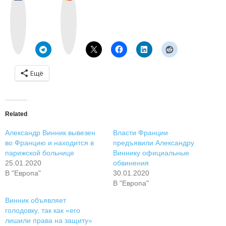
k
n
o
s
n
t
t
a
a
g
k
r
t
a
e
m
Ещё
Related
Александр Винник вывезен
Власти Франции
во Францию и находится в
предъявили Александру
парижской больнице
Виннику официальные
25.01.2020
обвинения
В "Европа"
30.01.2020
В "Европа"
Винник объявляет
голодовку, так как «его
лишили права на защиту»