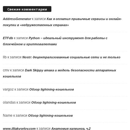
Свежие комментарии
к записи
AddressGenerator
Как я оплатил привычные сервисы и онлайн-
покупки в «недружественных странах»
к записи
ETFdb
Python – идеальный инструмент для работы с
блокчейном и криптовалютами
llb
к записи
Nostr: децентрализованные социальные сети и не только
cmv
к записи
Dark Skippy атака и модель безопасности аппаратных
кошельков
vargoz
к записи
Обзор lightning-кошельков
olandas
к записи
Обзор lightning-кошельков
Name
к записи
Обзор lightning-кошельков
к записи
www.illiakyselov.com
Анатомия халвинга, ч.2