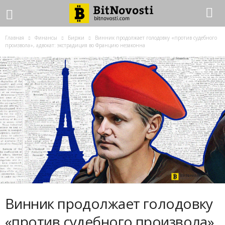
Главная
Финансы
Биржи
Винник продолжает голодовку «против судебного
произвола», адвокат: экстрадиция во Францию незаконна
Винник продолжает голодовку
«против судебного произвола»,