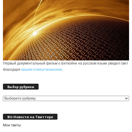
Первый документальный фильм о Биткойне на русском языке увидел свет
благодаря
вашим пожертвованиям
.
Выбор рубрики
Выбор
рубрики
Bit•Новости на Твиттере
Мои твиты