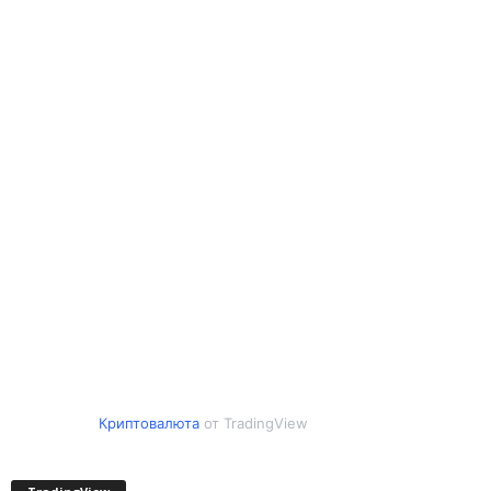
Криптовалюта
от TradingView