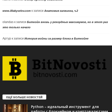
к записи
www.illiakyselov.com
Анатомия халвинга, ч.2
olandas
к записи
Биткойн вновь у рекордных максимумов, но в этот раз
это только начало
Артур
к записи
История войны за размер блока в Биткойне
ЕЩЁ БОЛЬШЕ НОВОСТЕЙ
Python – идеальный инструмент для
работы с блокчейном и криптовалютами