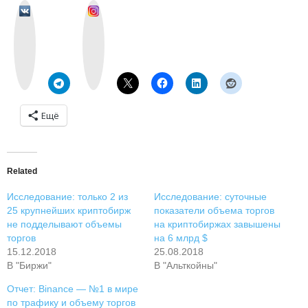
v
I
k
n
o
s
n
t
t
a
a
g
k
r
t
a
e
m
Ещё
Related
Исследование: только 2 из
Исследование: суточные
25 крупнейших криптобирж
показатели объема торгов
не подделывают объемы
на криптобиржах завышены
торгов
на 6 млрд $
15.12.2018
25.08.2018
В "Биржи"
В "Альткойны"
Отчет: Binance — №1 в мире
по трафику и объему торгов