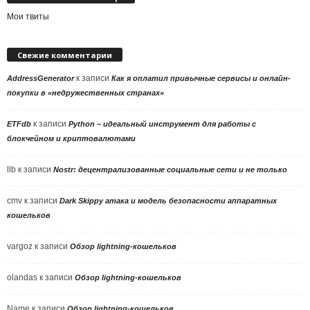
Мои твиты
Свежие комментарии
к записи
AddressGenerator
Как я оплатил привычные сервисы и онлайн-
покупки в «недружественных странах»
к записи
ETFdb
Python – идеальный инструмент для работы с
блокчейном и криптовалютами
llb
к записи
Nostr: децентрализованные социальные сети и не только
cmv
к записи
Dark Skippy атака и модель безопасности аппаратных
кошельков
vargoz
к записи
Обзор lightning-кошельков
olandas
к записи
Обзор lightning-кошельков
Name
к записи
Обзор lightning-кошельков