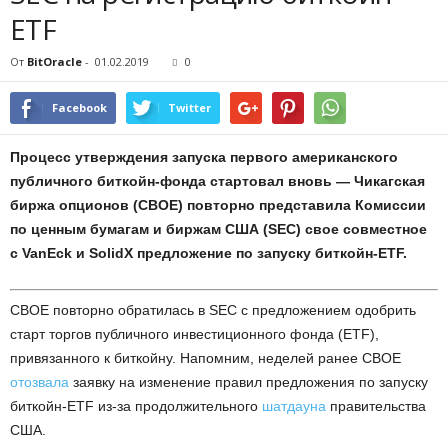
ETF
От
BitOracle
-
01.02.2019
0
Facebook
Twitter
Процесс утверждения запуска первого американского
публичного биткойн-фонда стартовал вновь — Чикагская
биржа опционов (CBOE) повторно представила Комиссии
по ценным бумагам и биржам США (SEC) свое совместное
c VanEck и SolidX предложение по запуску биткойн-ETF.
CBOE повторно обратилась в SEC с предложением одобрить
старт торгов публичного инвестиционного фонда (ETF),
привязанного к биткойну. Напомним, неделей ранее CBOE
отозвала
заявку на изменение правил предложения по запуску
биткойн-ETF из-за продолжительного
шатдауна
правительства
США.