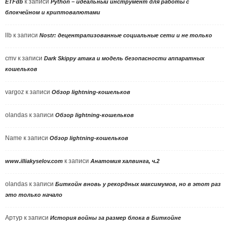
к записи
ETFdb
Python – идеальный инструмент для работы с
блокчейном и криптовалютами
llb
к записи
Nostr: децентрализованные социальные сети и не только
cmv
к записи
Dark Skippy атака и модель безопасности аппаратных
кошельков
vargoz
к записи
Обзор lightning-кошельков
olandas
к записи
Обзор lightning-кошельков
Name
к записи
Обзор lightning-кошельков
к записи
www.illiakyselov.com
Анатомия халвинга, ч.2
olandas
к записи
Биткойн вновь у рекордных максимумов, но в этот раз
это только начало
Артур
к записи
История войны за размер блока в Биткойне