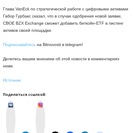
Глава VanEck по стратегической работе с цифровыми активами
Габор Гурбакс сказал, что в случае одобрения новой заявки,
CBOE BZX Exchange сможет добавить биткойн-ETF в листинг
активов своей площадки.
Подписывайтесь
на Bitnovosti в telegram!
Делитесь вашим мнением об этой новости в комментариях
ниже.
Источник
Поделиться ссылкой:
v
I
k
n
o
s
n
t
t
a
a
g
k
r
t
a