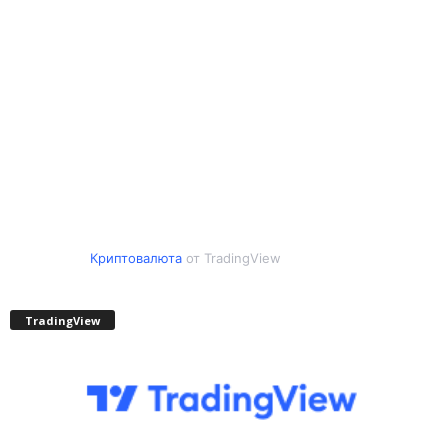
Криптовалюта
от TradingView
TradingView