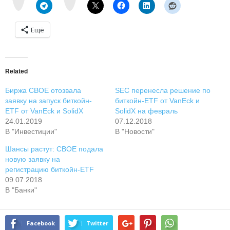
e
m
Ещё
Related
Биржа CBOE отозвала
SEC перенесла решение по
заявку на запуск биткойн-
биткойн-ETF от VanEck и
ETF от VanEck и SolidX
SolidX на февраль
24.01.2019
07.12.2018
В "Инвестиции"
В "Новости"
Шансы растут: CBOE подала
новую заявку на
регистрацию биткойн-ETF
09.07.2018
В "Банки"
Facebook
Twitter