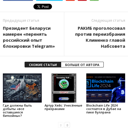
Предыдущая статья
Следующая статья
Президент Беларуси
РАКИБ проголосовал
намерен «перенять
против переизбрания
российский опыт
Клименко главой
блокировки Telegram»
Набсовета
СХОЖИЕ СТАТЬИ
БОЛЬШЕ ОТ АВТОРА
Где должны быть
Артур Хейс: Унесённые
Blockchain Life 2024
добыты «все
призраками
состоится в Дубае на
оставшиеся
пике буллрана
биткойны»?