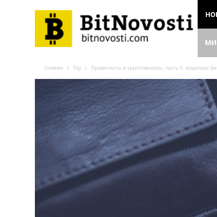
НО
МИ
Главная
Top
Приватность и криптовалюты, часть II: кошельки Б