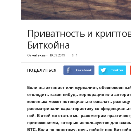
Приватность и криптов
Биткойна
От
valekas
-
19.09.2019
1
ПОДЕЛИТЬСЯ
Facebook
Twitter
Если вы активист или журналист, обеспокоенный
отследить какая-нибудь корпорация или автори
кошелька может потенциально означать разницу
рассматривали характеристику конфиденциально
ней. В этой же статье мы рассмотрим практичес
приложениями, которые используются для взаим
BTC. Если по простому: речь пойдёт про Биткой