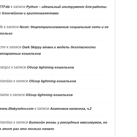
к записи
ETFdb
Python – идеальный инструмент для работы
с блокчейном и криптовалютами
llb
к записи
Nostr: децентрализованные социальные сети и не
только
cmv
к записи
Dark Skippy атака и модель безопасности
аппаратных кошельков
vargoz
к записи
Обзор lightning-кошельков
olandas
к записи
Обзор lightning-кошельков
Name
к записи
Обзор lightning-кошельков
к записи
www.illiakyselov.com
Анатомия халвинга, ч.2
olandas
к записи
Биткойн вновь у рекордных максимумов, но
в этот раз это только начало