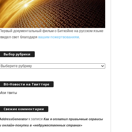
Первый документальный фильм о Биткойне на русском языке
увидел свет благодаря
вашим пожертвованиям
.
Выбор рубрики
Выбор
рубрики
Bit•Новости на Твиттере
Мои твиты
Свежие комментарии
к записи
AddressGenerator
Как я оплатил привычные сервисы
и онлайн-покупки в «недружественных странах»