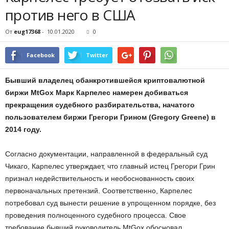
против него в США
От
eug17368
-
10.01.2020
0
Facebook
Twitter
Бывший владелец обанкротившейся криптовалютной
биржи MtGox Марк Карпелес намерен добиваться
прекращения судебного разбирательства, начатого
пользователем биржи Грегори Грином (Gregory Greene) в
2014 году.
Согласно документации, направленной в федеральный суд
Чикаго, Карпелес утверждает, что главный истец Грегори Грин
признал недействительность и необоснованность своих
первоначальных претензий. Соответственно, Карпелес
потребовал суд вынести решение в упрощенном порядке, без
проведения полноценного судебного процесса. Свое
требование бывший руководитель MtGox обосновал