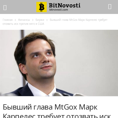
Главная
Финансы
Биржи
Бывший глава MtGox Марк Карпелес требует
отозвать иск против него в США
Бывший глава MtGox Марк
Карпелес требует отозвать иск