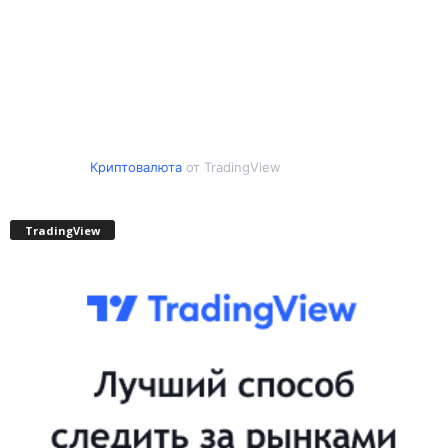
Криптовалюта
от TradingView
TradingView