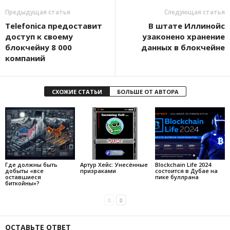
Предыдущая статья
Следующая статья
Telefonica предоставит
В штате Иллинойс
доступ к своему
узаконено хранение
блокчейну 8 000
данных в блокчейне
компаний
СХОЖИЕ СТАТЬИ
БОЛЬШЕ ОТ АВТОРА
Где должны быть
Артур Хейс: Унесённые
Blockchain Life 2024
добыты «все
призраками
состоится в Дубае на
оставшиеся
пике буллрана
биткойны»?
ОСТАВЬТЕ ОТВЕТ