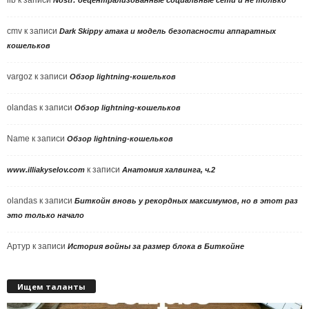
llb
к записи
Nostr: децентрализованные социальные сети и не только
cmv
к записи
Dark Skippy атака и модель безопасности аппаратных
кошельков
vargoz
к записи
Обзор lightning-кошельков
olandas
к записи
Обзор lightning-кошельков
Name
к записи
Обзор lightning-кошельков
к записи
www.illiakyselov.com
Анатомия халвинга, ч.2
olandas
к записи
Биткойн вновь у рекордных максимумов, но в этот раз
это только начало
Артур
к записи
История войны за размер блока в Биткойне
Ищем таланты