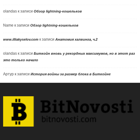
olandas
к записи
Обзор lightning-кошельков
Name
к записи
Обзор lightning-кошельков
к записи
www.illiakyselov.com
Анатомия халвинга, ч.2
olandas
к записи
Биткойн вновь у рекордных максимумов, но в этот раз
это только начало
Артур
к записи
История войны за размер блока в Биткойне