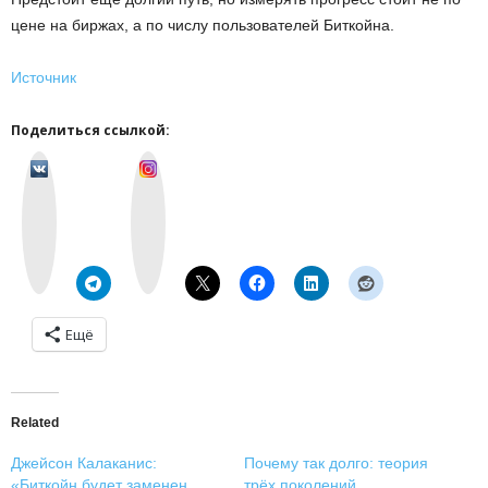
цене на биржах, а по числу пользователей Биткойна.
Источник
Поделиться ссылкой:
v
I
k
n
o
s
n
t
t
a
a
g
k
r
t
a
e
m
Ещё
Related
Джейсон Калаканис:
Почему так долго: теория
«Биткойн будет заменен
трёх поколений