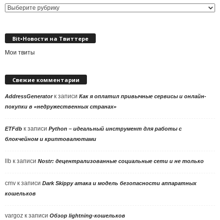
Выбор
рубрики
Bit•Новости на Твиттере
Мои твиты
Свежие комментарии
к записи
AddressGenerator
Как я оплатил привычные сервисы и онлайн-
покупки в «недружественных странах»
к записи
ETFdb
Python – идеальный инструмент для работы с
блокчейном и криптовалютами
llb
к записи
Nostr: децентрализованные социальные сети и не только
cmv
к записи
Dark Skippy атака и модель безопасности аппаратных
кошельков
vargoz
к записи
Обзор lightning-кошельков