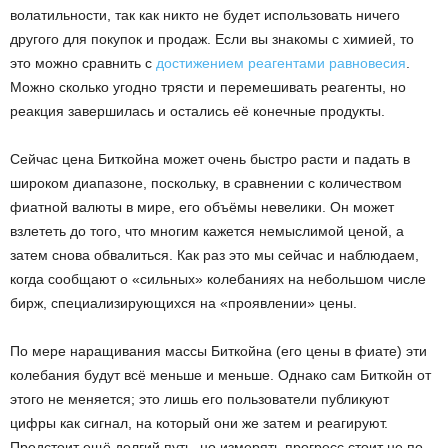
волатильности, так как никто не будет использовать ничего
другого для покупок и продаж. Если вы знакомы с химией, то
это можно сравнить с
достижением реагентами равновесия
.
Можно сколько угодно трясти и перемешивать реагенты, но
реакция завершилась и остались её конечные продукты.
Сейчас цена Биткойна может очень быстро расти и падать в
широком диапазоне, поскольку, в сравнении с количеством
фиатной валюты в мире, его объёмы невелики. Он может
взлететь до того, что многим кажется немыслимой ценой, а
затем снова обвалиться. Как раз это мы сейчас и наблюдаем,
когда сообщают о «сильных» колебаниях на небольшом числе
бирж, специализирующихся на «проявлении» цены.
По мере наращивания массы Биткойна (его цены в фиате) эти
колебания будут всё меньше и меньше. Однако сам Биткойн от
этого не меняется; это лишь его пользователи публикуют
цифры как сигнал, на который они же затем и реагируют.
Предстоит ещё долгий путь, но измерять прогресс стоит не по