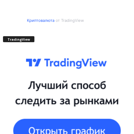
Криптовалюта
от TradingView
TradingView