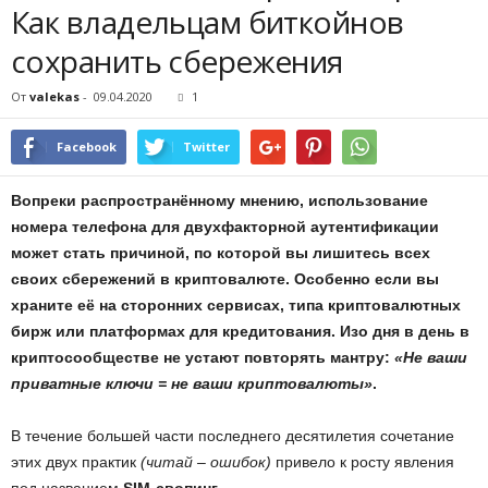
Как владельцам биткойнов
сохранить сбережения
От
valekas
-
09.04.2020
1
Facebook
Twitter
Вопреки распространённому мнению, использование
номера телефона для двухфакторной аутентификации
может стать причиной, по которой вы лишитесь всех
своих сбережений в криптовалюте. Особенно если вы
храните её на сторонних сервисах, типа криптовалютных
бирж или платформах для кредитования. Изо дня в день в
криптосообществе не устают повторять мантру:
«Не ваши
приватные ключи = не ваши криптовалюты»
.
В течение большей части последнего десятилетия сочетание
этих двух практик
(читай – ошибок)
привело к росту явления
под названием
SIM-свопинг
.