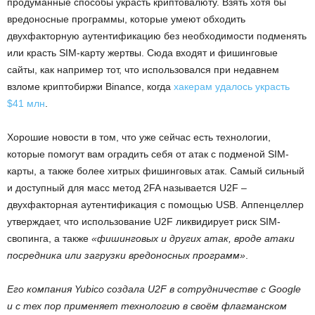
продуманные способы украсть криптовалюту. Взять хотя бы
вредоносные программы, которые умеют обходить
двухфакторную аутентификацию без необходимости подменять
или красть SIM-карту жертвы. Сюда входят и фишинговые
сайты, как например тот, что использовался при недавнем
взломе криптобиржи Binance, когда
хакерам удалось украсть
$41 млн
.
Хорошие новости в том, что уже сейчас есть технологии,
которые помогут вам оградить себя от атак с подменой SIM-
карты, а также более хитрых фишинговых атак. Самый сильный
и доступный для масс метод 2FA называется U2F –
двухфакторная аутентификация с помощью USB. Аппенцеллер
утверждает, что использование U2F ликвидирует риск SIM-
свопинга, а также
«фишинговых и других атак, вроде атаки
посредника или загрузки вредоносных программ»
.
Его компания Yubico создала U2F в сотрудничестве с Google
и с тех пор применяет технологию в своём флагманском