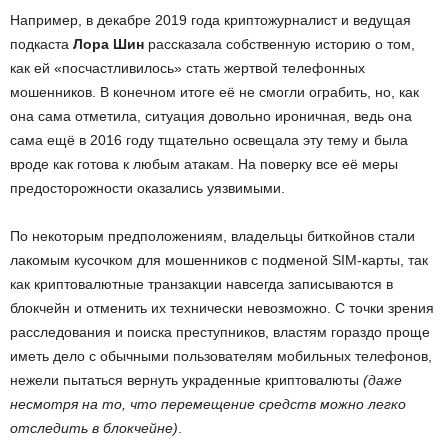
Например, в декабре 2019 года криптожурналист и ведущая
подкаста
Лора Шин
рассказала собственную историю о том,
как ей «посчастливилось» стать жертвой телефонных
мошенников. В конечном итоге её не смогли ограбить, но, как
она сама отметила, ситуация довольно ироничная, ведь она
сама ещё в 2016 году тщательно освещала эту тему и была
вроде как готова к любым атакам. На поверку все её меры
предосторожности оказались уязвимыми.
По некоторым предположениям, владельцы биткойнов стали
лакомым кусочком для мошенников с подменой SIM-карты, так
как криптовалютные транзакции навсегда записываются в
блокчейн и отменить их технически невозможно. С точки зрения
расследования и поиска преступников, властям гораздо проще
иметь дело с обычными пользователям мобильных телефонов,
нежели пытаться вернуть украденные криптовалюты
(даже
несмотря на то, что перемещение средств можно легко
отследить в блокчейне)
.