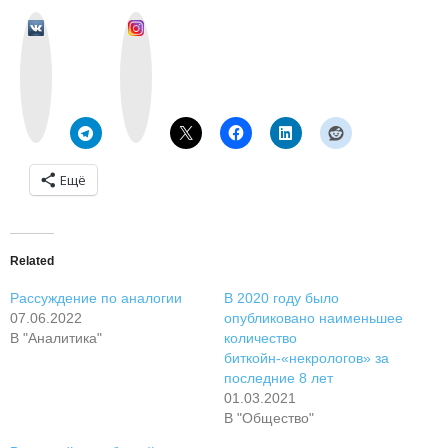
v
I
k
n
o
s
n
t
t
a
a
g
k
r
t
a
e
m
Ещё
Related
Рассуждение по аналогии
В 2020 году было
07.06.2022
опубликовано наименьшее
В "Аналитика"
количество
биткойн-«некрологов» за
последние 8 лет
01.03.2021
В "Общество"