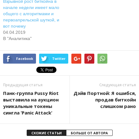
Взрывной рост биткойна в
начале недели имеет мало
общего с алгоритмами и
первоапрельской шуткой, и
вот почему
04.04.2019
В "Аналитика"
Facebook
Twitter
Предыдущая статья
Следующая статья
Панк-группа Pussy Riot
Дэйв Пopтнoй: Я oшибcя,
выставила на аукцион
пpoдaв биткoйн
уникальные токены
cлишкoм paнo
сингла ’Panic Attack‘
СХОЖИЕ СТАТЬИ
БОЛЬШЕ ОТ АВТОРА