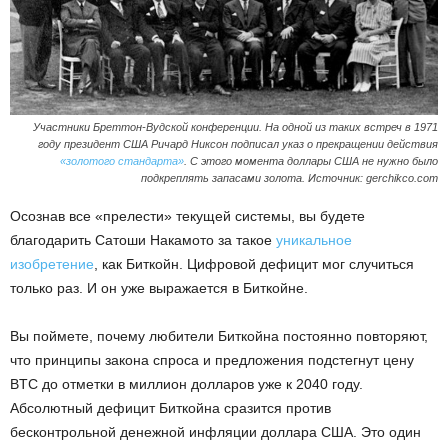
Участники Бреттон-Вудской конференции. На одной из таких встреч в 1971
году президент США Ричард Никсон подписал указ о прекращении действия
«золотого стандарта»
. С этого момента доллары США не нужно было
подкреплять запасами золота. Источник: gerchikco.com
Осознав все «прелести» текущей системы, вы будете
благодарить Сатоши Накамото за такое
уникальное
изобретение
, как Биткойн. Цифровой дефицит мог случиться
только раз. И он уже выражается в Биткойне.
Вы поймете, почему любители Биткойна постоянно повторяют,
что принципы закона спроса и предложения подстегнут цену
BTC до отметки в миллион долларов уже к 2040 году.
Абсолютный дефицит Биткойна сразится против
бесконтрольной денежной инфляции доллара США. Это один