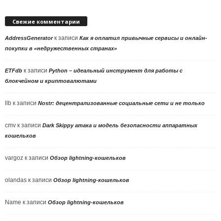
Свежие комментарии
к записи
AddressGenerator
Как я оплатил привычные сервисы и онлайн-
покупки в «недружественных странах»
к записи
ETFdb
Python – идеальный инструмент для работы с
блокчейном и криптовалютами
llb
к записи
Nostr: децентрализованные социальные сети и не только
cmv
к записи
Dark Skippy атака и модель безопасности аппаратных
кошельков
vargoz
к записи
Обзор lightning-кошельков
olandas
к записи
Обзор lightning-кошельков
Name
к записи
Обзор lightning-кошельков