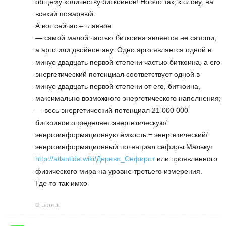
общему количеству биткоинов! Но это так, к слову, на
всякий пожарный.
А вот сейчас – главное:
— самой малой частью биткоина является не сатоши,
а арго или двойное ану. Одно арго является одной в
минус двадцать первой степени частью биткоина, а его
энергетический потенциал соответствует одной в
минус двадцать первой степени от его, биткоина,
максимально возможного энергетического наполнения;
— весь энергетический потенциал 21 000 000
биткоинов определяет энергетическую/
энергоинформационную ёмкость = энергетический/
энергоинформационный потенциал сефиры Малькут
http://atlantida.wiki/Дерево_Сефирот
или проявленного
физического мира на уровне третьего измерения.
Где-то так имхо
Ответить