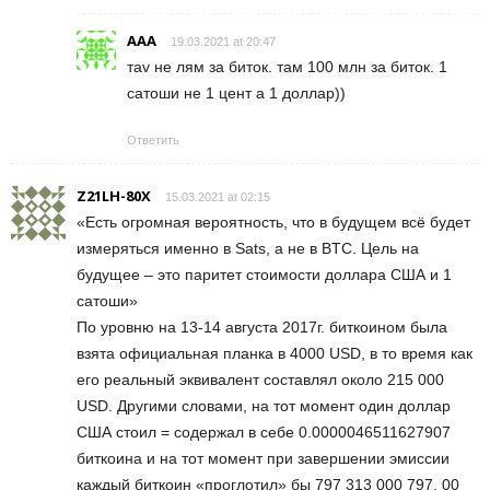
ААА
19.03.2021 at 20:47
таv не лям за биток. там 100 млн за биток. 1
сатоши не 1 цент а 1 доллар))
Ответить
Z21LH-80X
15.03.2021 at 02:15
«Есть огромная вероятность, что в будущем всё будет
измеряться именно в Sats, а не в BTC. Цель на
будущее – это паритет стоимости доллара США и 1
сатоши»
По уровню на 13-14 августа 2017г. биткоином была
взята официальная планка в 4000 USD, в то время как
его реальный эквивалент составлял около 215 000
USD. Другими словами, на тот момент один доллар
США стоил = содержал в себе 0.0000046511627907
биткоина и на тот момент при завершении эмиссии
каждый биткоин «проглотил» бы 797 313 000 797. 00