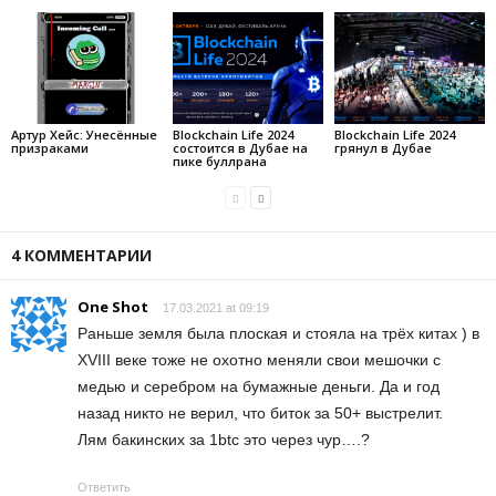
Артур Хейс: Унесённые
Blockchain Life 2024
Blockchain Life 2024
призраками
состоится в Дубае на
грянул в Дубае
пике буллрана
4 КОММЕНТАРИИ
One Shot
17.03.2021 at 09:19
Раньше земля была плоская и стояла на трёх китах ) в
XVIII веке тоже не охотно меняли свои мешочки с
медью и серебром на бумажные деньги. Да и год
назад никто не верил, что биток за 50+ выстрелит.
Лям бакинских за 1btc это через чур….?
Ответить