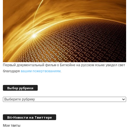
Первый документальный фильм о Биткойне на русском языке увидел свет
благодаря
вашим пожертвованиям
.
Выбор рубрики
Выбор
рубрики
Bit•Новости на Твиттере
Мои твиты