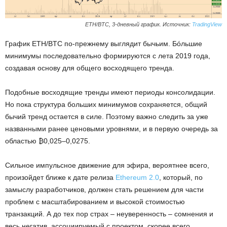
ETH/BTC, 3-дневный график. Источник:
TradingView
График ETH/BTC по-прежнему выглядит бычьим. Бóльшие
минимумы последовательно формируются с лета 2019 года,
создавая основу для общего восходящего тренда.
Подобные восходящие тренды имеют периоды консолидации.
Но пока структура больших минимумов сохраняется, общий
бычий тренд остается в силе. Поэтому важно следить за уже
названными ранее ценовыми уровнями, и в первую очередь за
областью ₿0,025–0,0275.
Сильное импульсное движение для эфира, вероятнее всего,
произойдет ближе к дате релиза
Ethereum 2.0
, который, по
замыслу разработчиков, должен стать решением для части
проблем с масштабированием и высокой стоимостью
транзакций. А до тех пор страх – неуверенность – сомнения и
весь негатив, ассоциируемый с проектом, скорее всего,