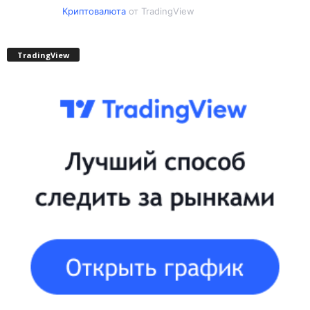
Криптовалюта
от TradingView
TradingView