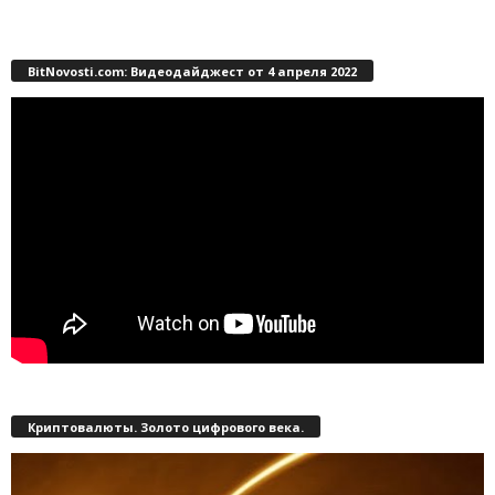
BitNovosti.com: Видеодайджест от 4 апреля 2022
Криптовалюты. Золото цифрового века.