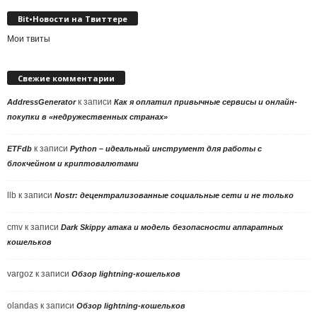
Bit•Новости на Твиттере
Мои твиты
Свежие комментарии
к записи
AddressGenerator
Как я оплатил привычные сервисы и онлайн-
покупки в «недружественных странах»
к записи
ETFdb
Python – идеальный инструмент для работы с
блокчейном и криптовалютами
llb
к записи
Nostr: децентрализованные социальные сети и не только
cmv
к записи
Dark Skippy атака и модель безопасности аппаратных
кошельков
vargoz
к записи
Обзор lightning-кошельков
olandas
к записи
Обзор lightning-кошельков