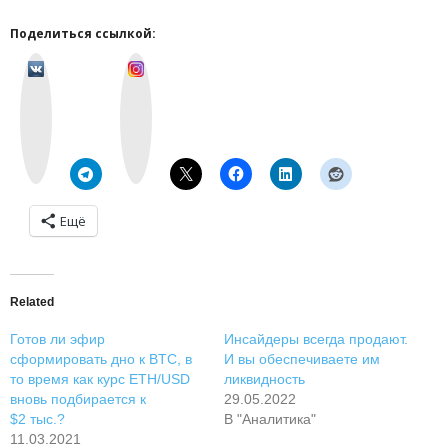
Поделиться ссылкой:
v
I
k
n
o
s
n
t
t
a
a
g
k
r
t
a
e
m
Ещё
Related
Готов ли эфир
Инсайдеры всегда продают.
сформировать дно к BTC, в
И вы обеспечиваете им
то время как курс ETH/USD
ликвидность
вновь подбирается к
29.05.2022
$2 тыс.?
В "Аналитика"
11.03.2021