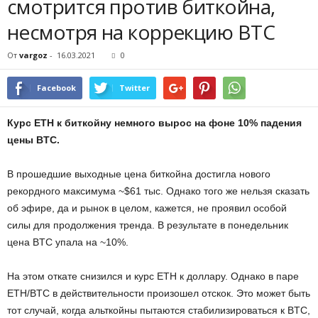
смотрится против биткойна,
несмотря на коррекцию BTC
От
vargoz
-
16.03.2021
0
Facebook
Twitter
Курс ETH к биткойну немного вырос на фоне 10% падения
цены BTC.
В прошедшие выходные цена биткойна достигла нового
рекордного максимума ~$61 тыс. Однако того же нельзя сказать
об эфире, да и рынок в целом, кажется, не проявил особой
силы для продолжения тренда. В результате в понедельник
цена BTC упала на ~10%.
На этом откате снизился и курс ETH к доллару. Однако в паре
ETH/BTC в действительности произошел отскок. Это может быть
тот случай, когда альткойны пытаются стабилизироваться к BTC,