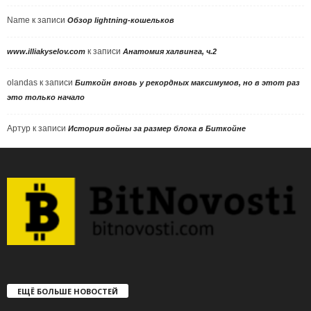
Name
к записи
Обзор lightning-кошельков
к записи
www.illiakyselov.com
Анатомия халвинга, ч.2
olandas
к записи
Биткойн вновь у рекордных максимумов, но в этот раз
это только начало
Артур
к записи
История войны за размер блока в Биткойне
ЕЩЁ БОЛЬШЕ НОВОСТЕЙ