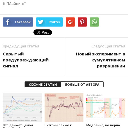
В "Майнинг"
Facebook
Twitter
Предыдущая статья
Следующая статья
Скрытый
Новый эксперимент в
предупреждающий
кумулятивном
сигнал
разрушении
СХОЖИЕ СТАТЬИ
БОЛЬШЕ ОТ АВТОРА
Что движет ценой
Биткойн ближе к
Медленно, но верно