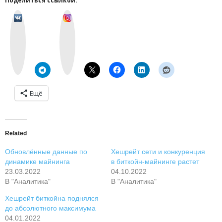
Поделиться ссылкой:
v
I
k
n
o
s
n
t
t
a
a
g
k
r
t
a
e
m
Ещё
Related
Обновлённые данные по
Хешрейт сети и конкуренция
динамике майнинга
в биткойн-майнинге растет
23.03.2022
04.10.2022
В "Аналитика"
В "Аналитика"
Хешрейт биткойна поднялся
до абсолютного максимума
04.01.2022