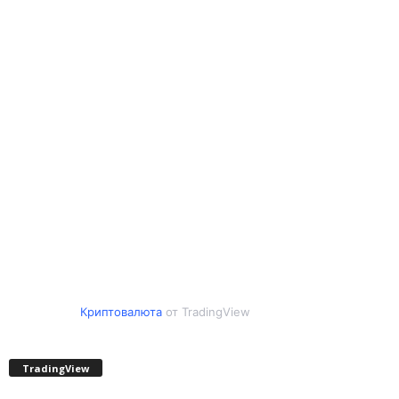
Криптовалюта
от TradingView
TradingView