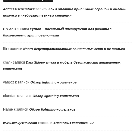
к записи
AddressGenerator
Как я оплатил привычные сервисы и онлайн-
покупки в «недружественных странах»
к записи
ETFdb
Python – идеальный инструмент для работы с
блокчейном и криптовалютами
llb
к записи
Nostr: децентрализованные социальные сети и не только
cmv
к записи
Dark Skippy атака и модель безопасности аппаратных
кошельков
vargoz
к записи
Обзор lightning-кошельков
olandas
к записи
Обзор lightning-кошельков
Name
к записи
Обзор lightning-кошельков
к записи
www.illiakyselov.com
Анатомия халвинга, ч.2