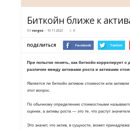
Биткойн ближе к актив
От
vargoz
-
10.11.2022
0
ПОДЕЛИТЬСЯ
Facebook
Twitter
При попытке понять, как биткойн коррелирует с 
различие между активами роста и активами стои
Является ли биткойн активом стоимости или активом р
этот вопрос.
По обычному определению стоимостными называются
оценки, а активы роста — это те, что растут значит
Это значит, что актив, в сущности, может принадлеж