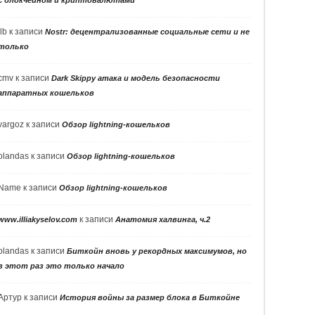
llb
к записи
Nostr: децентрализованные социальные сети и не
только
cmv
к записи
Dark Skippy атака и модель безопасности
аппаратных кошельков
vargoz
к записи
Обзор lightning-кошельков
olandas
к записи
Обзор lightning-кошельков
Name
к записи
Обзор lightning-кошельков
к записи
www.illiakyselov.com
Анатомия халвинга, ч.2
olandas
к записи
Биткойн вновь у рекордных максимумов, но
в этот раз это только начало
Артур
к записи
История войны за размер блока в Биткойне