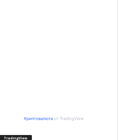
Криптовалюта
от TradingView
TradingView