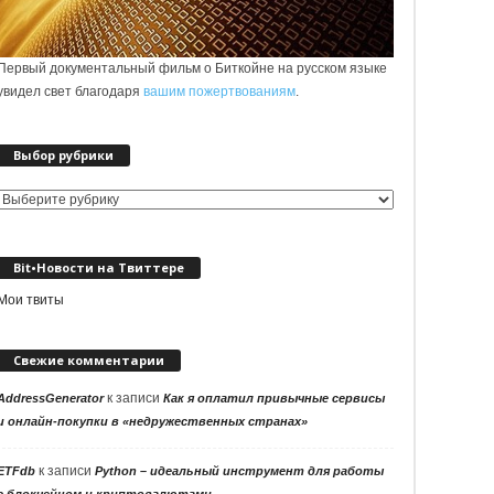
Первый документальный фильм о Биткойне на русском языке
увидел свет благодаря
вашим пожертвованиям
.
Выбор рубрики
Выбор
рубрики
Bit•Новости на Твиттере
Мои твиты
Свежие комментарии
к записи
AddressGenerator
Как я оплатил привычные сервисы
и онлайн-покупки в «недружественных странах»
к записи
ETFdb
Python – идеальный инструмент для работы
с блокчейном и криптовалютами