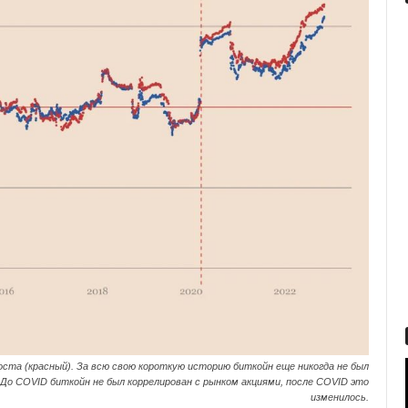
оста (красный). За всю свою короткую историю биткойн еще никогда не был
 До COVID биткойн не был коррелирован с рынком акциями, после COVID это
изменилось.