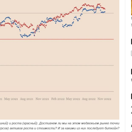
иний) и роста (красный). Достигнем ли мы на этом медвежьем рынке точки
урсов) активов роста и стоимости? И за какими из них последует биткойн?