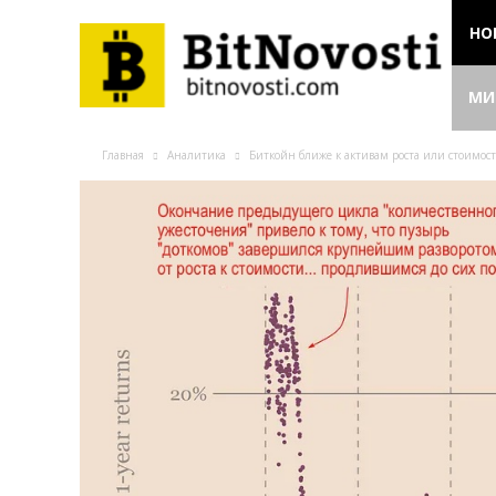
НО
МИ
Главная
Аналитика
Биткойн ближе к активам роста или стоимос