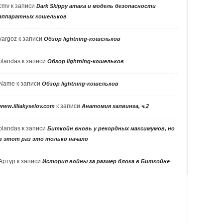
cmv
к записи
Dark Skippy атака и модель безопасности
аппаратных кошельков
vargoz
к записи
Обзор lightning-кошельков
olandas
к записи
Обзор lightning-кошельков
Name
к записи
Обзор lightning-кошельков
к записи
www.illiakyselov.com
Анатомия халвинга, ч.2
olandas
к записи
Биткойн вновь у рекордных максимумов, но
в этот раз это только начало
Артур
к записи
История войны за размер блока в Биткойне