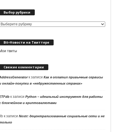
Выбор рубрики
Выбор
рубрики
Bit•Новости на Твиттере
Мои твиты
Свежие комментарии
к записи
AddressGenerator
Как я оплатил привычные сервисы
и онлайн-покупки в «недружественных странах»
к записи
ETFdb
Python – идеальный инструмент для работы
с блокчейном и криптовалютами
llb
к записи
Nostr: децентрализованные социальные сети и не
только