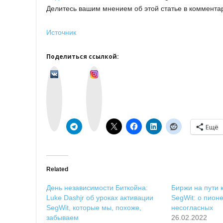
Делитесь вашим мнением об этой статье в коммента
Источник
Поделиться ссылкой:
v
I
k
n
o
s
n
t
t
a
a
g
k
r
t
a
e
m
Ещё
Related
День независимости Биткойна:
Биржи на пути 
Luke Dashjr об уроках активации
SegWit: о пион
SegWit, которые мы, похоже,
несогласных
забываем
26.02.2022