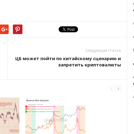
Следующая статья
ЦБ мoжeт пoйти пo китaйcкoму cцeнapию и
зaпpeтить кpиптoвaлюты