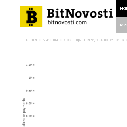
НО
МИ
Главная
Аналитика
Уровень принятия SegWit за последние полг