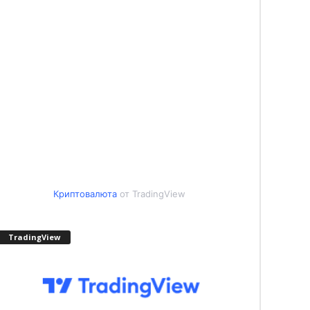
Криптовалюта
от TradingView
TradingView