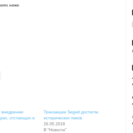
риях ниже.
к внедрению
Транзакции Segwit достигли
ерах, отстающих и
исторических пиков
26.05.2018
В "Новости"