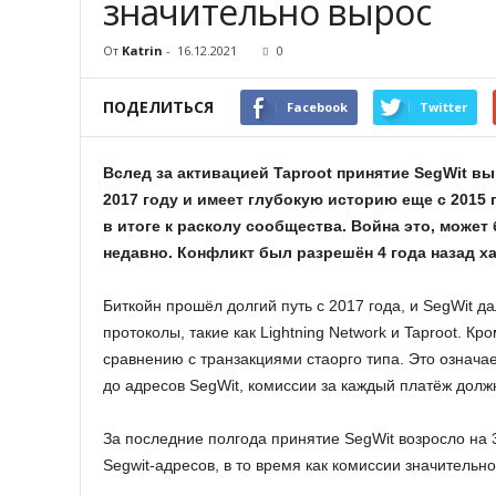
значительно вырос
От
Katrin
-
16.12.2021
0
ПОДЕЛИТЬСЯ
Facebook
Twitter
Вслед за активацией Taproot принятие SegWit в
2017 году и имеет глубокую историю еще с 2015
в итоге к расколу сообщества. Война это, может
недавно. Конфликт был разрешён 4 года назад х
Биткойн прошёл долгий путь с 2017 года, и SegWit 
протоколы, такие как Lightning Network и Taproot. К
сравнению с транзакциями стаорго типа. Это означае
до адресов SegWit, комиссии за каждый платёж долж
За последние полгода принятие SegWit возросло на 
Segwit-адресов, в то время как комиссии значительно