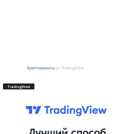
Криптовалюта
от TradingView
TradingView