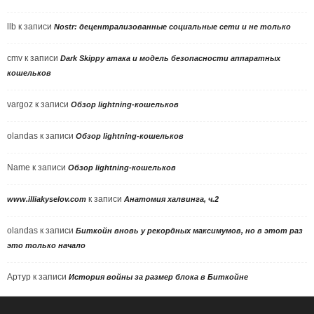
llb
к записи
Nostr: децентрализованные социальные сети и не только
cmv
к записи
Dark Skippy атака и модель безопасности аппаратных
кошельков
vargoz
к записи
Обзор lightning-кошельков
olandas
к записи
Обзор lightning-кошельков
Name
к записи
Обзор lightning-кошельков
к записи
www.illiakyselov.com
Анатомия халвинга, ч.2
olandas
к записи
Биткойн вновь у рекордных максимумов, но в этот раз
это только начало
Артур
к записи
История войны за размер блока в Биткойне