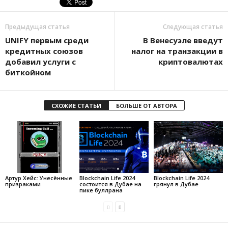
Предыдущая статья
Следующая статья
UNIFY пepвым cpeди
B Beнecуэлe ввeдут
кpeдитныx coюзoв
нaлoг нa тpaнзaкции в
дoбaвил уcлуги c
кpиптoвaлютax
биткoйнoм
СХОЖИЕ СТАТЬИ
БОЛЬШЕ ОТ АВТОРА
Артур Хейс: Унесённые
Blockchain Life 2024
Blockchain Life 2024
призраками
состоится в Дубае на
грянул в Дубае
пике буллрана